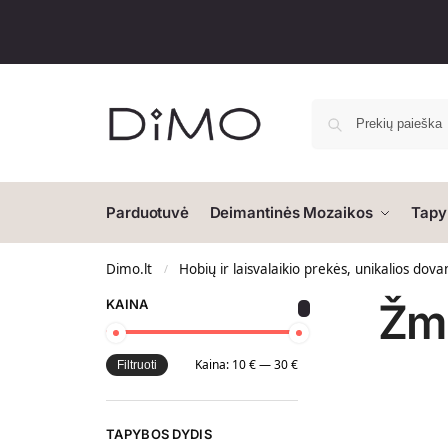
Parduotuvė
Deimantinės Mozaikos
Tapy
Dimo.lt
Hobių ir laisvalaikio prekės, unikalios dova
/
Žm
KAINA
Kaina:
10 €
—
30 €
Filtruoti
TAPYBOS DYDIS