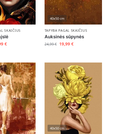
40x50 cm
AL SKAIČIUS
TAPYBA PAGAL SKAIČIUS
įslė
Auksinės sūpynės
99
€
19,99
€
24,99
€
40x50 cm