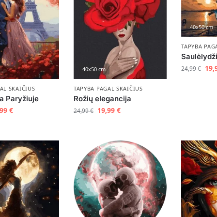
40x50 cm
TAPYBA PAG
Saulėlydž
19,
24,99
€
40x50 cm
AL SKAIČIUS
TAPYBA PAGAL SKAIČIUS
a Paryžiuje
Rožių elegancija
,99
€
19,99
€
24,99
€