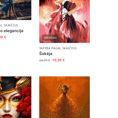
AL SKAIČIUS
io elegancija
99
€
40x50 cm
TAPYBA PAGAL SKAIČIUS
Šokėja
19,99
€
24,99
€