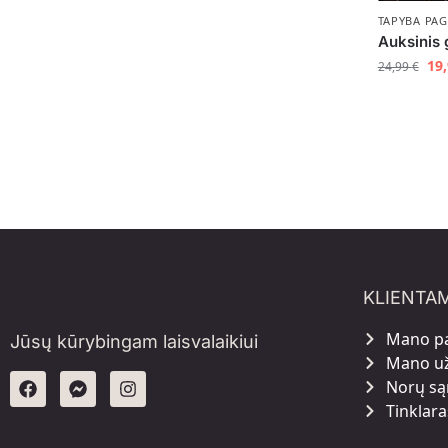
TAPYBA PAG
Auksinis
19
24,99
€
KLIENTA
Mano p
Jūsų kūrybingam laisvalaikiui
Mano u
Norų są
Tinklara