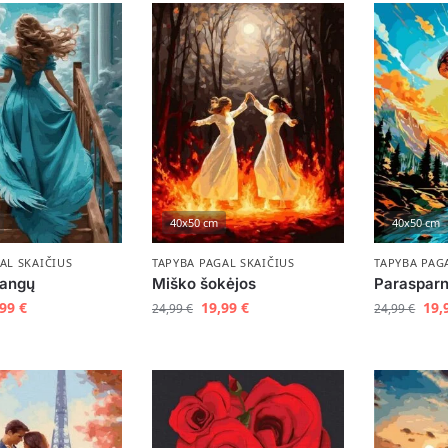
40x50 cm
40x50 cm
AL SKAIČIUS
TAPYBA PAGAL SKAIČIUS
TAPYBA PAG
dangų
Miško šokėjos
Parasparn
,99
€
19,99
€
19,
24,99
€
24,99
€