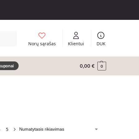
Ieškoti
Norų sąrašas
Klientui
DUK
0,00
€
kuponai
0
4
5