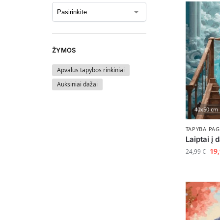
ŽYMOS
Apvalūs tapybos rinkiniai
Auksiniai dažai
40x50 cm
TAPYBA PAG
Laiptai į 
19
24,99
€