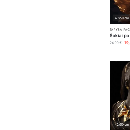
40x50 cm
TAPYBA PAG
Šokiai po
19
24,99
€
40x50 cm