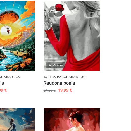
40x50 cm
AL SKAIČIUS
TAPYBA PAGAL SKAIČIUS
is
Raudona ponia
99
€
19,99
€
24,99
€