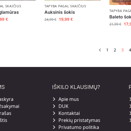
AL SKAIČIUS
TAPYBA PAGAL SKAIČIUS
TAPYBA PAG
 glamūras
Auksinis šokis
Baleto šo
,99
€
19,99
€
24,99
€
17,
21,99
€
1
2
3
MS
IŠKILO KLAUSIMŲ?
askyra
Apie mus
žsakymai
DUK
rašas
Kontaktai
štis
Prekių pristatymas
Privatumo politika