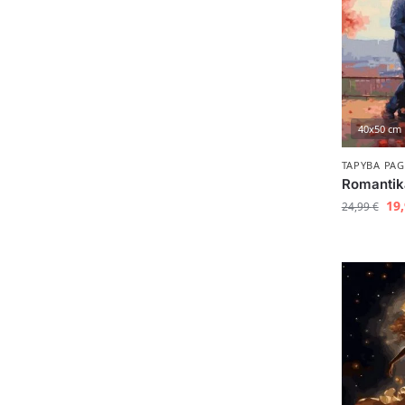
40x50 cm
TAPYBA PAG
Romantik
19
24,99
€