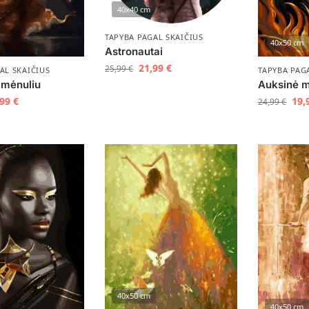
40x40 cm
TAPYBA PAGAL SKAIČIUS
40x50 cm
Astronautai
21,99
€
25,99
€
AL SKAIČIUS
TAPYBA PAG
 mėnuliu
Auksinė m
,99
€
19,
24,99
€
40x50 cm
40x50 cm