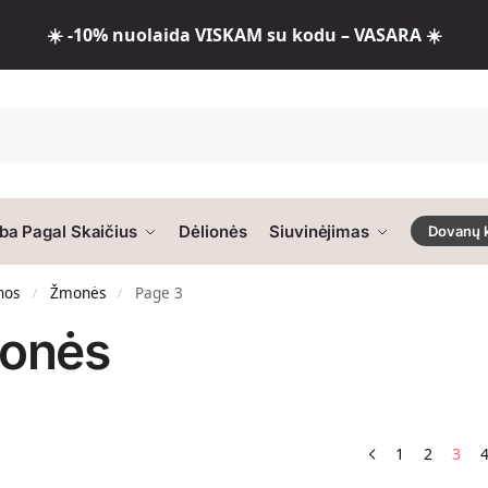
☀️ -10% nuolaida VISKAM su kodu – VASARA ☀️
ba Pagal Skaičius
Dėlionės
Siuvinėjimas
Dovanų 
nos
Žmonės
Page 3
/
/
onės
1
2
3