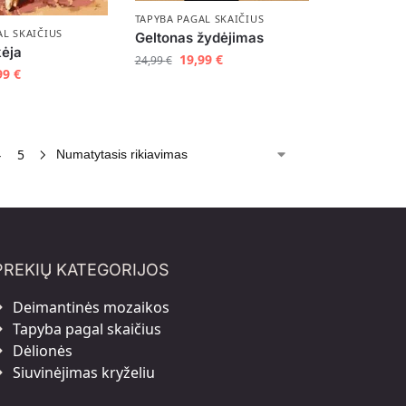
TAPYBA PAGAL SKAIČIUS
AL SKAIČIUS
Geltonas žydėjimas
kėja
19,99
€
24,99
€
99
€
4
5
PREKIŲ KATEGORIJOS
Deimantinės mozaikos
Tapyba pagal skaičius
Dėlionės
Siuvinėjimas kryželiu