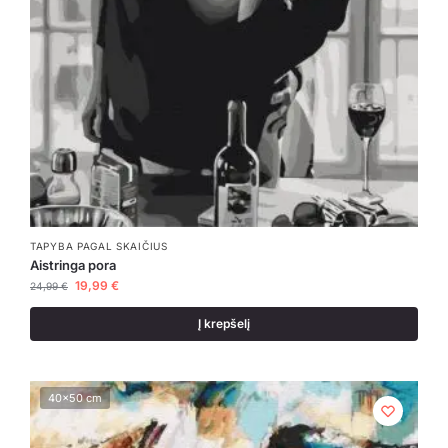
TAPYBA PAGAL SKAIČIUS
Aistringa pora
19,99
€
24,99
€
Į krepšelį
40x50 cm