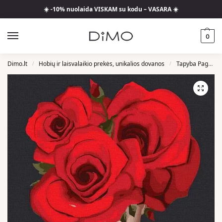
☀️ -10% nuolaida VISKAM su kodu – VASARA ☀️
0
Dimo.lt
Hobių ir laisvalaikio prekės, unikalios dovanos
Tapyba Pagal Skaičius
/
/