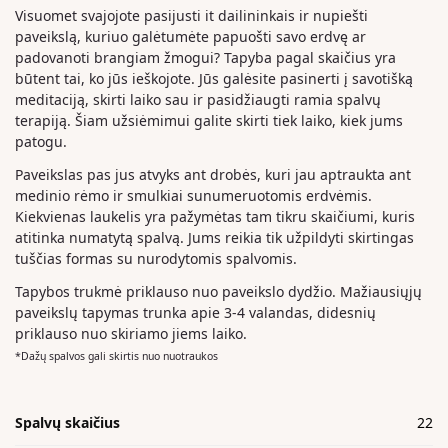
Visuomet svajojote pasijusti it dailininkais ir nupiešti
paveikslą, kuriuo galėtumėte papuošti savo erdvę ar
padovanoti brangiam žmogui? Tapyba pagal skaičius yra
būtent tai, ko jūs ieškojote. Jūs galėsite pasinerti į savotišką
meditaciją, skirti laiko sau ir pasidžiaugti ramia spalvų
terapiją. Šiam užsiėmimui galite skirti tiek laiko, kiek jums
patogu.
Paveikslas pas jus atvyks ant drobės, kuri jau aptraukta ant
medinio rėmo ir smulkiai sunumeruotomis erdvėmis.
Kiekvienas laukelis yra pažymėtas tam tikru skaičiumi, kuris
atitinka numatytą spalvą. Jums reikia tik užpildyti skirtingas
tuščias formas su nurodytomis spalvomis.
Tapybos trukmė priklauso nuo paveikslo dydžio. Mažiausiųjų
paveikslų tapymas trunka apie 3-4 valandas, didesnių
priklauso nuo skiriamo jiems laiko.
*Dažų spalvos gali skirtis nuo nuotraukos
Spalvų skaičius
22