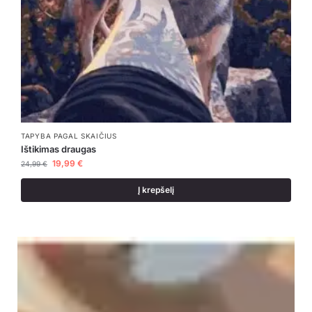
TAPYBA PAGAL SKAIČIUS
Ištikimas draugas
19,99
€
24,99
€
Į krepšelį