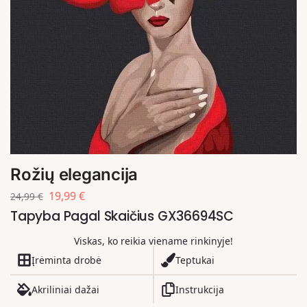
Rožių elegancija
19,99
€
24,99
€
Tapyba Pagal Skaičius GX36694SC
Viskas, ko reikia viename rinkinyje!
Įrėminta drobė
Teptukai
Akriliniai dažai
Instrukcija