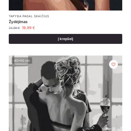
TAPYBA PAGAL SKAIČIUS
Žydėjimas
19,99
€
24,99
€
Į krepšelį
40x50 cm