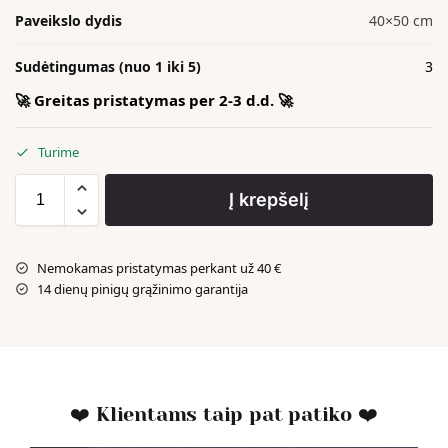
Paveikslo dydis
40×50 cm
Sudėtingumas (nuo 1 iki 5)
3
🚀 Greitas pristatymas per 2-3 d.d. 🚀
Turime
Į krepšelį
Nemokamas pristatymas perkant už 40 €
14 dienų pinigų grąžinimo garantija
❤️ Klientams taip pat patiko ❤️