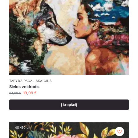
TAPYBA PAGAL SKAIČIUS
Sielos veidrodis
19,99
€
24,99
€
Į krepšelį
40x50 cm