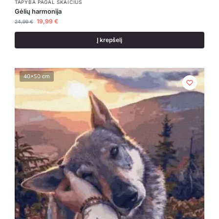
TAPYBA PAGAL SKAIČIUS
Gėlių harmonija
19,99
€
24,99
€
Į krepšelį
40x50 cm