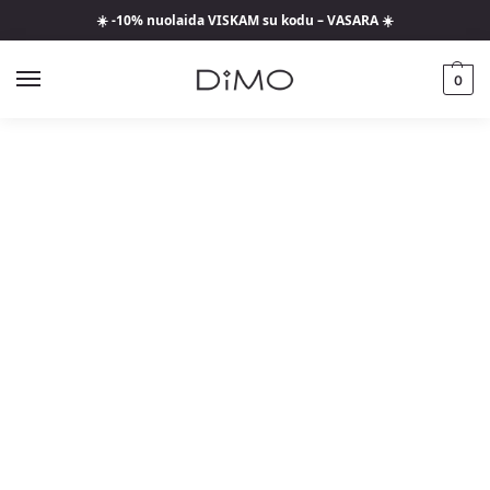
☀️ -10% nuolaida VISKAM su kodu – VASARA ☀️
0
Dažniausiai Užduodami
Klausimai
Čia rasite atsakymus į visus
klausimus