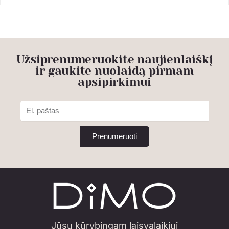
Užsiprenumeruokite naujienlaiškį
ir gaukite nuolaidą pirmam
apsipirkimui
Prenumeruoti
Jūsų kūrybingam laisvalaikiui