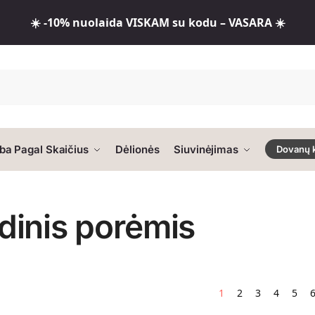
☀️ -10% nuolaida VISKAM su kodu – VASARA ☀️
ba Pagal Skaičius
Dėlionės
Siuvinėjimas
Dovanų 
inis porėmis
1
2
3
4
5