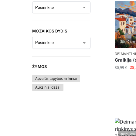
MOZAIKOS DYDIS
30x40 cm
DEIMANTIN
Graikija 
ŽYMOS
28
30,99
€
Apvalūs tapybos rinkiniai
Auksiniai dažai
30x40 cm