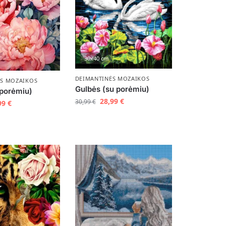
30x40 cm
DEIMANTINĖS MOZAIKOS
ĖS MOZAIKOS
Gulbės (su porėmiu)
 porėmiu)
28,99
€
30,99
€
99
€