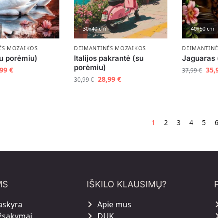
40x50 cm
30x40 cm
DEIMANTIN
ĖS MOZAIKOS
DEIMANTINĖS MOZAIKOS
Jaguaras 
u porėmiu)
Italijos pakrantė (su
porėmiu)
35,
,99
€
37,99
€
28,99
€
30,99
€
1
2
3
4
5
MS
IŠKILO KLAUSIMŲ?
askyra
Apie mus
žsakymai
DUK