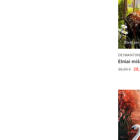
30x40 cm
DEIMANTIN
Elniai mi
28
30,99
€