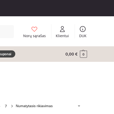
Ieškoti
Norų sąrašas
Klientui
DUK
0,00
€
kuponai
0
6
7