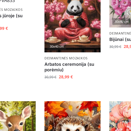
ĖS MOZAIKOS
 jūroje (su
30x40 cm
,99
€
DEIMANTIN
Bijūnai (s
28,
30,99
€
30x40 cm
DEIMANTINĖS MOZAIKOS
Arbatos ceremonija (su
porėmiu)
28,99
€
30,99
€