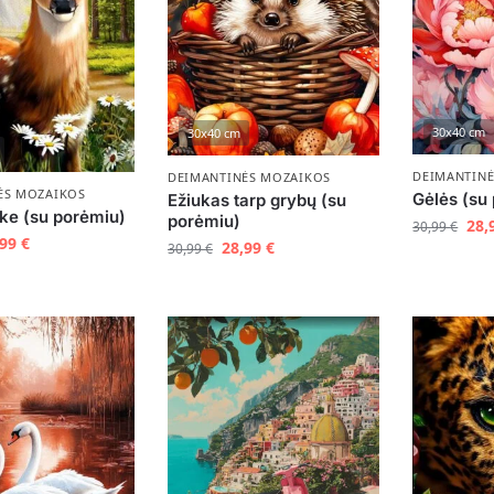
30x40 cm
30x40 cm
DEIMANTIN
DEIMANTINĖS MOZAIKOS
ĖS MOZAIKOS
Gėlės (su
Ežiukas tarp grybų (su
ške (su porėmiu)
porėmiu)
28,
30,99
€
,99
€
28,99
€
30,99
€