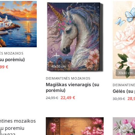
ĖS MOZAIKOS
(su porėmiu)
40x50 cm
,99
€
30x40 cm
DEIMANTINĖS MOZAIKOS
Magiškas vienaragis (su
DEIMANTIN
porėmiu)
Gėlės (su
22,49
€
24,99
€
28,
30,99
€