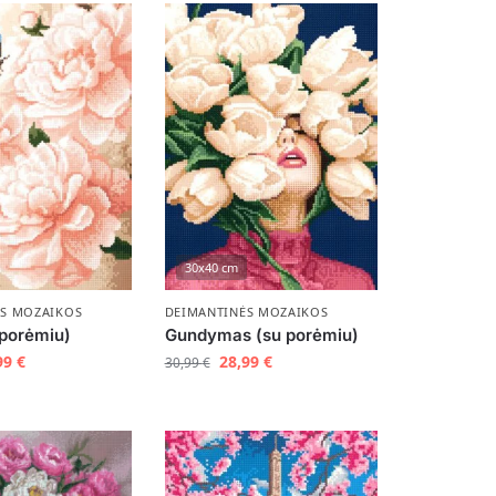
30x40 cm
ĖS MOZAIKOS
DEIMANTINĖS MOZAIKOS
 porėmiu)
Gundymas (su porėmiu)
99
€
28,99
€
30,99
€