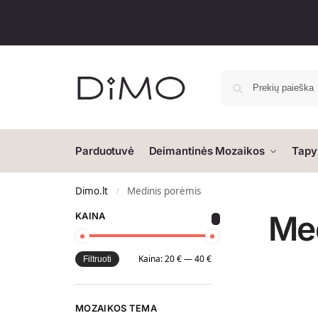
Parduotuvė
Deimantinės Mozaikos
Tapy
Dimo.lt
Medinis porėmis
/
Med
KAINA
Kaina:
20 €
—
40 €
Filtruoti
MOZAIKOS TEMA