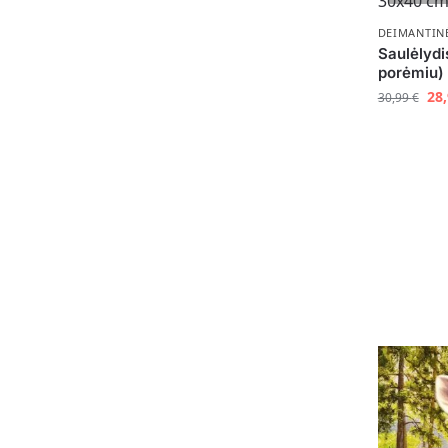
DEIMANTIN
Saulėlydis
porėmiu)
28
30,99
€