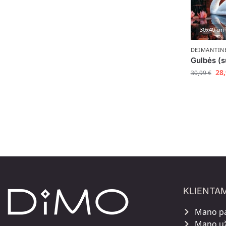
30x40 cm
DEIMANTIN
Gulbės (s
28
30,99
€
KLIENTA
Mano p
Mano u