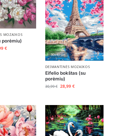
ĖS MOZAIKOS
u porėmiu)
99
€
30x40 cm
DEIMANTINĖS MOZAIKOS
Eifelio bokštas (su
porėmiu)
28,99
€
30,99
€