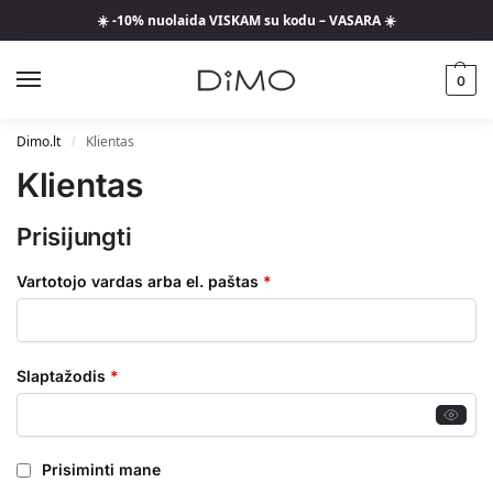
☀️ -10% nuolaida VISKAM su kodu – VASARA ☀️
0
Dimo.lt
Klientas
/
Klientas
Prisijungti
Vartotojo vardas arba el. paštas
*
Slaptažodis
*
Prisiminti mane