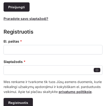
Prisijungti
Praradote savo slaptažodį?
Registruotis
El. paštas
*
Slaptažodis
*
Mes renkame ir tvarkome tik tuos Jūsų asmens duomenis, kurie
reikalingi užsakymų apdorojimui ir kokybiškam el. parduotuvės
veikimui. Apie tai plačiau skaitykite
privatumo politikoje
.
Registruotis