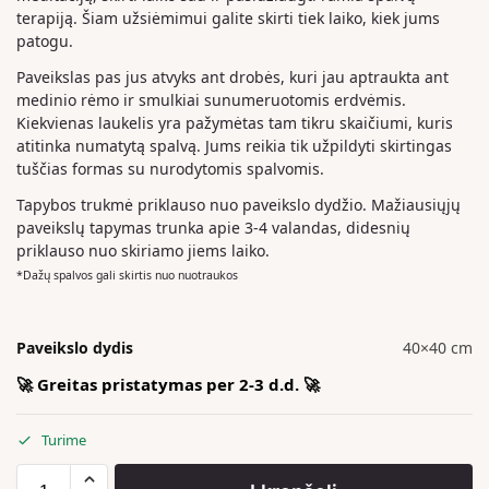
terapiją. Šiam užsiėmimui galite skirti tiek laiko, kiek jums
patogu.
Paveikslas pas jus atvyks ant drobės, kuri jau aptraukta ant
medinio rėmo ir smulkiai sunumeruotomis erdvėmis.
Kiekvienas laukelis yra pažymėtas tam tikru skaičiumi, kuris
atitinka numatytą spalvą. Jums reikia tik užpildyti skirtingas
tuščias formas su nurodytomis spalvomis.
Tapybos trukmė priklauso nuo paveikslo dydžio. Mažiausiųjų
paveikslų tapymas trunka apie 3-4 valandas, didesnių
priklauso nuo skiriamo jiems laiko.
*Dažų spalvos gali skirtis nuo nuotraukos
Paveikslo dydis
40×40 cm
🚀 Greitas pristatymas per 2-3 d.d. 🚀
Turime