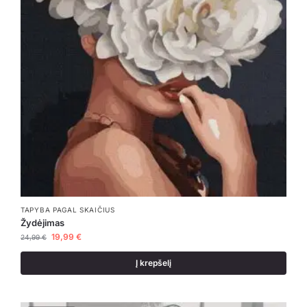
TAPYBA PAGAL SKAIČIUS
Žydėjimas
19,99
€
24,99
€
Į krepšelį