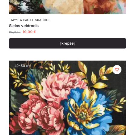
TAPYBA PAGAL SKAIČIUS
Sielos veidrodis
19,99
€
24,99
€
Į krepšelį
40x50 cm