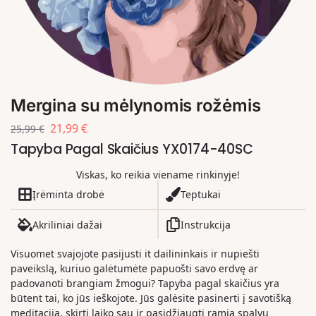
Mergina su mėlynomis rožėmis
21,99
€
25,99
€
Tapyba Pagal Skaičius YX0174-40SC
Viskas, ko reikia viename rinkinyje!
Įrėminta drobė
Teptukai
Akriliniai dažai
Instrukcija
Visuomet svajojote pasijusti it dailininkais ir nupiešti
paveikslą, kuriuo galėtumėte papuošti savo erdvę ar
padovanoti brangiam žmogui? Tapyba pagal skaičius yra
būtent tai, ko jūs ieškojote. Jūs galėsite pasinerti į savotišką
meditaciją, skirti laiko sau ir pasidžiaugti ramia spalvų