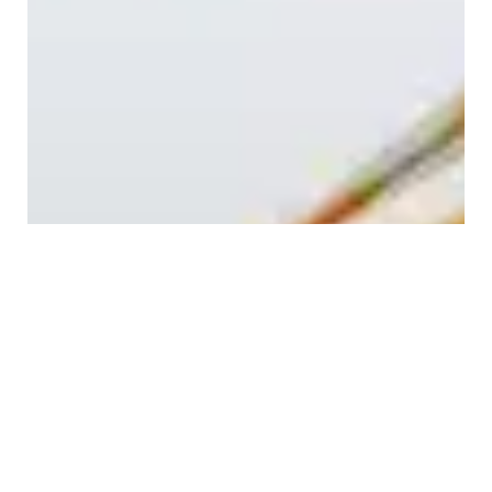
Aukščiausios kokybės