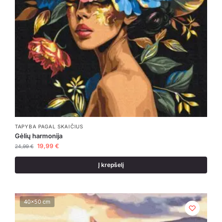
TAPYBA PAGAL SKAIČIUS
Gėlių harmonija
19,99
€
24,99
€
Į krepšelį
40x50 cm