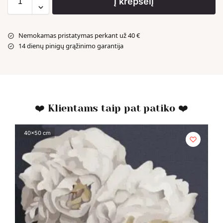
Į krepšelį
Nemokamas pristatymas perkant už 40 €
14 dienų pinigų grąžinimo garantija
❤️ Klientams taip pat patiko ❤️
40x50 cm