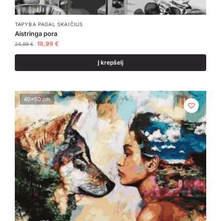
TAPYBA PAGAL SKAIČIUS
Aistringa pora
19,99
€
24,99
€
Į krepšelį
40x50 cm