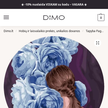
☀️ -10% nuolaida VISKAM su kodu – VASARA ☀️
0
Dimo.lt
Hobių ir laisvalaikio prekės, unikalios dovanos
Tapyba Pagal Skaičius
/
/