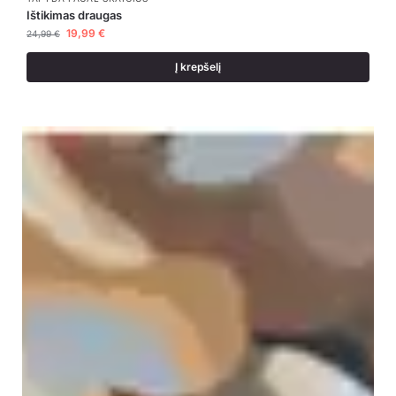
Ištikimas draugas
19,99
€
24,99
€
Į krepšelį