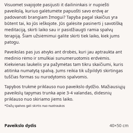
Visuomet svajojote pasijusti it dailininkais ir nupiešti
paveikslą, kuriuo galėtumėte papuošti savo erdvę ar
padovanoti brangiam žmogui? Tapyba pagal skaičius yra
būtent tai, ko jūs ieškojote. Jūs galėsite pasinerti į savotišką
meditaciją, skirti laiko sau ir pasidžiaugti ramia spalvų
terapiją. Šiam užsiėmimui galite skirti tiek laiko, kiek jums
patogu.
Paveikslas pas jus atvyks ant drobės, kuri jau aptraukta ant
medinio rėmo ir smulkiai sunumeruotomis erdvėmis.
Kiekvienas laukelis yra pažymėtas tam tikru skaičiumi, kuris
atitinka numatytą spalvą. Jums reikia tik užpildyti skirtingas
tuščias formas su nurodytomis spalvomis.
Tapybos trukmė priklauso nuo paveikslo dydžio. Mažiausiųjų
paveikslų tapymas trunka apie 3-4 valandas, didesnių
priklauso nuo skiriamo jiems laiko.
*Dažų spalvos gali skirtis nuo nuotraukos
Paveikslo dydis
40×50 cm