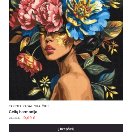
TAPYBA PAGAL SKAIČIUS
Gėlių harmonija
19,99
€
24,99
€
Į krepšelį