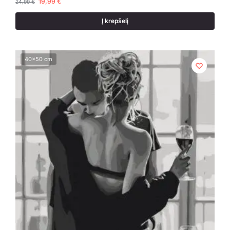
19,99
€
24,99
€
Į krepšelį
40x50 cm