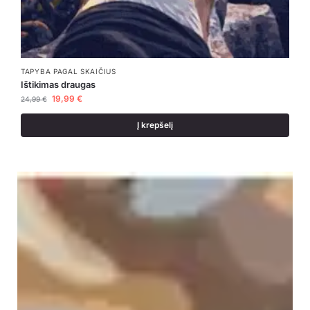
TAPYBA PAGAL SKAIČIUS
Ištikimas draugas
19,99
€
24,99
€
Į krepšelį