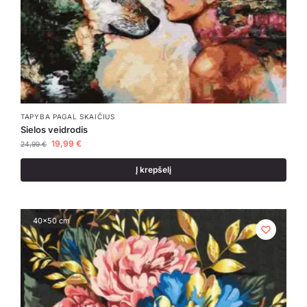
TAPYBA PAGAL SKAIČIUS
Sielos veidrodis
19,99
€
24,99
€
Į krepšelį
40x50 cm