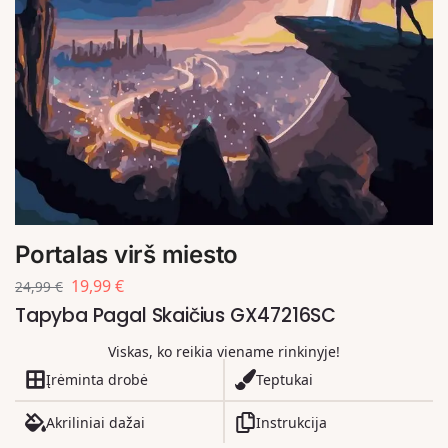
Portalas virš miesto
19,99
€
24,99
€
Tapyba Pagal Skaičius GX47216SC
Viskas, ko reikia viename rinkinyje!
Įrėminta drobė
Teptukai
Akriliniai dažai
Instrukcija