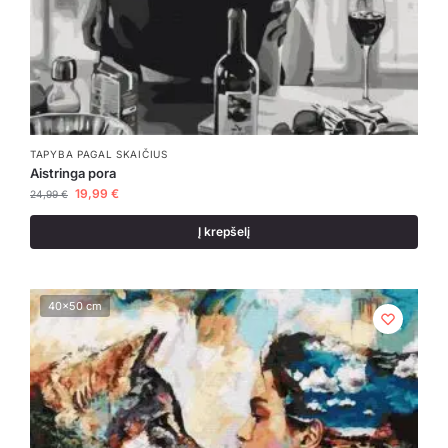
TAPYBA PAGAL SKAIČIUS
Aistringa pora
19,99
€
24,99
€
Į krepšelį
40x50 cm