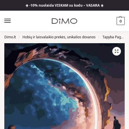
☀️ -10% nuolaida VISKAM su kodu – VASARA ☀️
0
Dimo.lt
Hobių ir laisvalaikio prekės, unikalios dovanos
Tapyba Pagal Skaičius
/
/