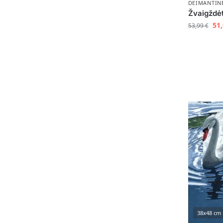
DEIMANTIN
Žvaigždėt
51
53,99
€
38x48 cm