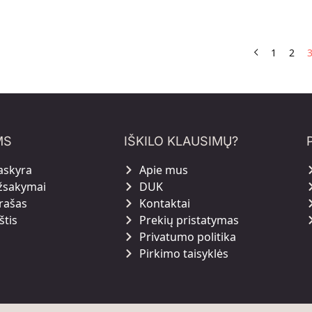
1
2
MS
IŠKILO KLAUSIMŲ?
askyra
Apie mus
žsakymai
DUK
rašas
Kontaktai
štis
Prekių pristatymas
Privatumo politika
Pirkimo taisyklės