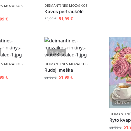
DEIMANTINĖS MOZAIKOS
ĖS MOZAIKOS
Kavos pertraukėlė
51,99
€
,99
€
53,99
€
38x48 cm
ĖS MOZAIKOS
DEIMANTINĖS MOZAIKOS
Rudoji meška
,99
€
51,99
€
53,99
€
38x48 cm
DEIMANTIN
Ryto kvap
51,
53,99
€