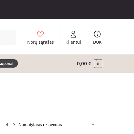
Ieškoti
Norų sąrašas
Klientui
DUK
0,00
€
kuponai
0
3
4