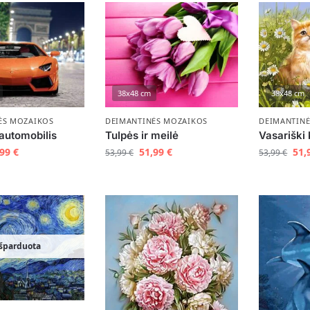
38x48 cm
38x48 cm
ĖS MOZAIKOS
DEIMANTINĖS MOZAIKOS
DEIMANTIN
 automobilis
Tulpės ir meilė
Vasariški
,99
€
51,99
€
51,
53,99
€
53,99
€
šparduota