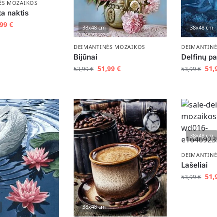
ĖS MOZAIKOS
a naktis
,99
€
38x48 cm
38x48 cm
DEIMANTIN
DEIMANTINĖS MOZAIKOS
Delfinų p
Bijūnai
51,
51,99
€
53,99
€
53,99
€
38x48 cm
DEIMANTIN
Lašeliai
51,
53,99
€
38x48 cm