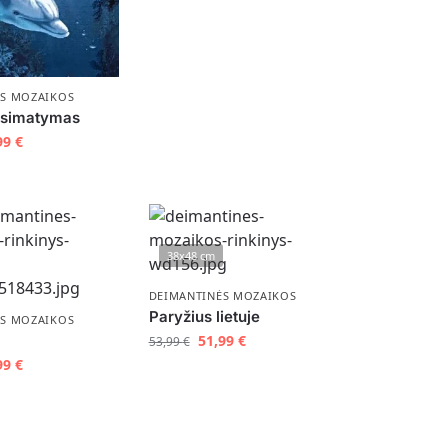
ĖS MOZAIKOS
asimatymas
99
€
38x48 cm
DEIMANTINĖS MOZAIKOS
Paryžius lietuje
ĖS MOZAIKOS
51,99
€
53,99
€
99
€