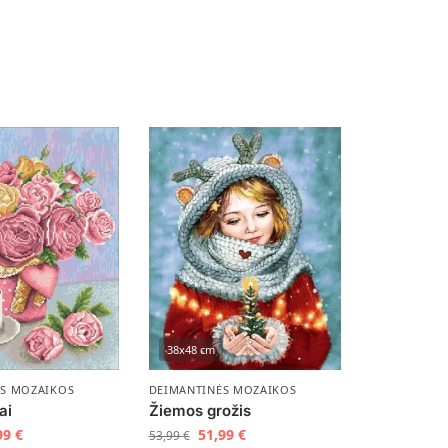
38x48 cm
ĖS MOZAIKOS
DEIMANTINĖS MOZAIKOS
ai
Žiemos grožis
99
€
51,99
€
53,99
€