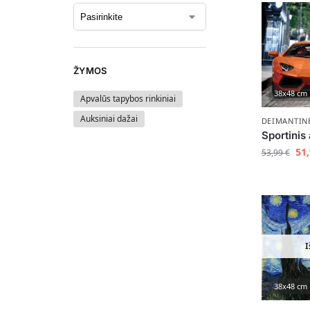
ŽYMOS
38x48 cm
Apvalūs tapybos rinkiniai
Auksiniai dažai
DEIMANTIN
Sportinis
51
53,99
€
I
38x48 cm