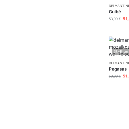
DEIMANTIN
Gulbė
51
53,99
€
38x48 cm
DEIMANTIN
Pegasas
51
53,99
€