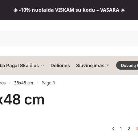
☀️ -10% nuolaida VISKAM su kodu – VASARA ☀️
ba Pagal Skaičius
Dėlionės
Siuvinėjimas
Dovanų 
nos
38x48 cm
Page 3
/
/
x48 cm
1
2