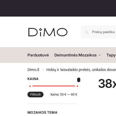
Parduotuvė
Deimantinės Mozaikos
Tapy
Dimo.lt
Hobių ir laisvalaikio prekės, unikalios dova
/
38
KAINA
Kaina:
50 €
—
60 €
Filtruoti
MOZAIKOS TEMA