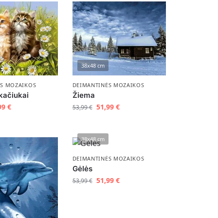
38x48 cm
ĖS MOZAIKOS
DEIMANTINĖS MOZAIKOS
 kačiukai
Žiema
99
€
51,99
€
53,99
€
38x48 cm
DEIMANTINĖS MOZAIKOS
Gėlės
51,99
€
53,99
€