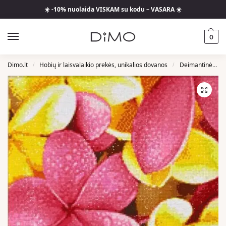
☀️ -10% nuolaida VISKAM su kodu – VASARA ☀️
0
Dimo.lt
Hobių ir laisvalaikio prekės, unikalios dovanos
Deimantinės Mozaikos
/
/