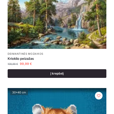
DEIMANTINĖS MOZAIKOS
Krioklio peizažas
99,99
€
109,99
€
Į krepšelį
30x40 cm