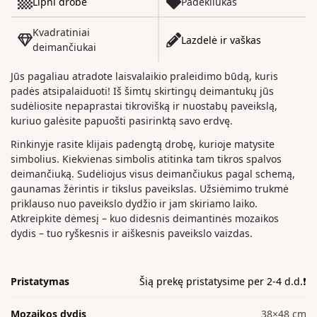
Lipni drobė
Padėkliukas
Kvadratiniai
Lazdelė ir vaškas
deimančiukai
Jūs pagaliau atradote laisvalaikio praleidimo būdą, kuris
padės atsipalaiduoti! Iš šimtų skirtingų deimantukų jūs
sudėliosite nepaprastai tikrovišką ir nuostabų paveikslą,
kuriuo galėsite papuošti pasirinktą savo erdvę.
Rinkinyje rasite klijais padengtą drobę, kurioje matysite
simbolius. Kiekvienas simbolis atitinka tam tikros spalvos
deimančiuką. Sudėliojus visus deimančiukus pagal schemą,
gaunamas žėrintis ir tikslus paveikslas. Užsiėmimo trukmė
priklauso nuo paveikslo dydžio ir jam skiriamo laiko.
Atkreipkite dėmesį – kuo didesnis deimantinės mozaikos
dydis – tuo ryškesnis ir aiškesnis paveikslo vaizdas.
Pristatymas
Šią prekę pristatysime per 2-4 d.d.❗️
Mozaikos dydis
38×48 cm