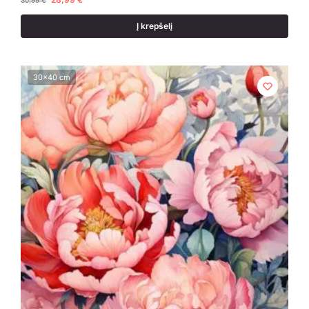
30,99
€
Į krepšelį
30x40 cm