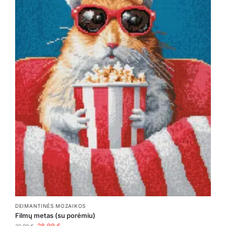
DEIMANTINĖS MOZAIKOS
Filmų metas (su porėmiu)
28,99
€