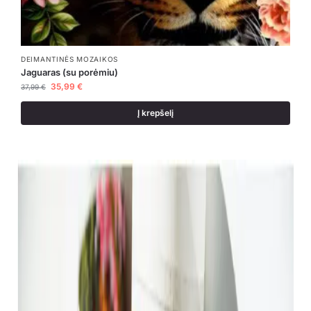
DEIMANTINĖS MOZAIKOS
Jaguaras (su porėmiu)
35,99
€
37,99
€
Į krepšelį