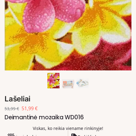
Lašeliai
51,99
€
53,99
€
Deimantinė mozaika WD016
Viskas, ko reikia viename rinkinyje!