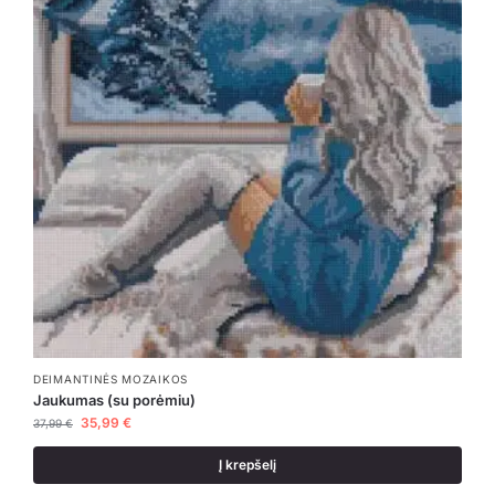
DEIMANTINĖS MOZAIKOS
Jaukumas (su porėmiu)
35,99
€
37,99
€
Į krepšelį