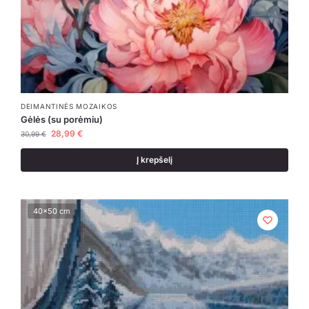
DEIMANTINĖS MOZAIKOS
Gėlės (su porėmiu)
28,99
€
30,99
€
Į krepšelį
40x50 cm