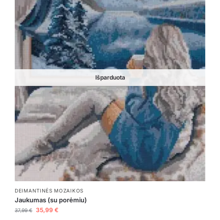
Išparduota
DEIMANTINĖS MOZAIKOS
Jaukumas (su porėmiu)
35,99
€
37,99
€