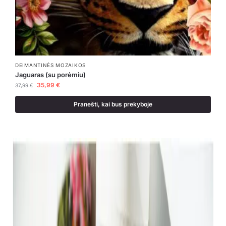
DEIMANTINĖS MOZAIKOS
Jaguaras (su porėmiu)
35,99
€
37,99
€
Pranešti, kai bus prekyboje