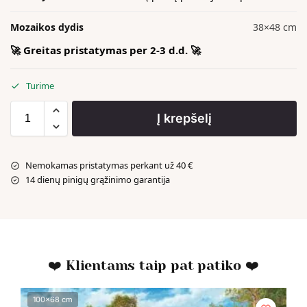
Mozaikos dydis
38×48 cm
🚀 Greitas pristatymas per 2-3 d.d. 🚀
Turime
Į krepšelį
Nemokamas pristatymas perkant už 40 €
14 dienų pinigų grąžinimo garantija
❤️ Klientams taip pat patiko ❤️
100x68 cm