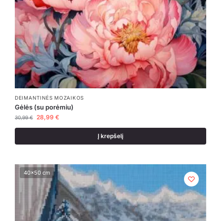
DEIMANTINĖS MOZAIKOS
Gėlės (su porėmiu)
28,99
€
30,99
€
Į krepšelį
40x50 cm