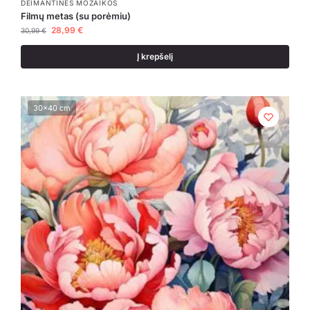
DEIMANTINĖS MOZAIKOS
Filmų metas (su porėmiu)
28,99
€
30,99
€
Į krepšelį
30x40 cm