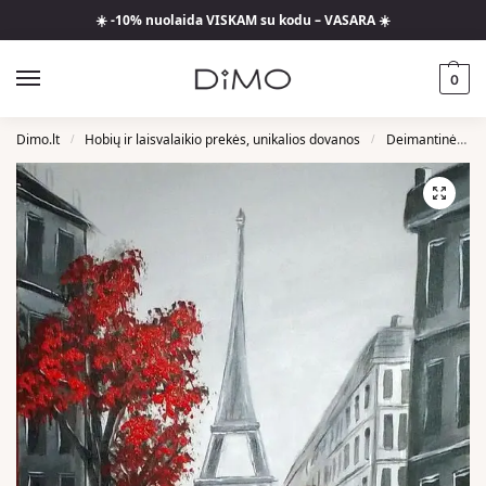
☀️ -10% nuolaida VISKAM su kodu – VASARA ☀️
0
Dimo.lt
Hobių ir laisvalaikio prekės, unikalios dovanos
Deimantinės Mozaikos
/
/