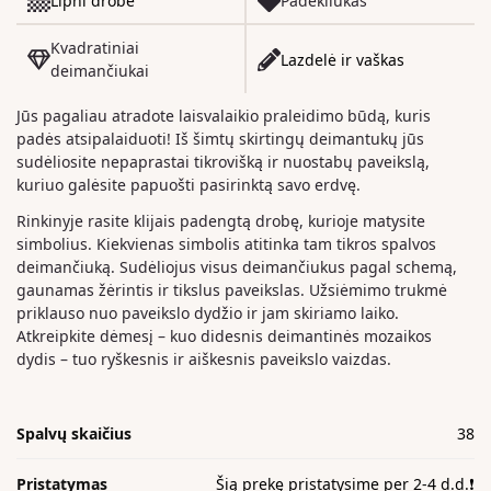
Lipni drobė
Padėkliukas
Kvadratiniai
Lazdelė ir vaškas
deimančiukai
Jūs pagaliau atradote laisvalaikio praleidimo būdą, kuris
padės atsipalaiduoti! Iš šimtų skirtingų deimantukų jūs
sudėliosite nepaprastai tikrovišką ir nuostabų paveikslą,
kuriuo galėsite papuošti pasirinktą savo erdvę.
Rinkinyje rasite klijais padengtą drobę, kurioje matysite
simbolius. Kiekvienas simbolis atitinka tam tikros spalvos
deimančiuką. Sudėliojus visus deimančiukus pagal schemą,
gaunamas žėrintis ir tikslus paveikslas. Užsiėmimo trukmė
priklauso nuo paveikslo dydžio ir jam skiriamo laiko.
Atkreipkite dėmesį – kuo didesnis deimantinės mozaikos
dydis – tuo ryškesnis ir aiškesnis paveikslo vaizdas.
Spalvų skaičius
38
Pristatymas
Šią prekę pristatysime per 2-4 d.d.❗️