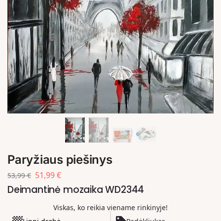
Paryžiaus piešinys
51,99
€
53,99
€
Deimantinė mozaika WD2344
Viskas, ko reikia viename rinkinyje!