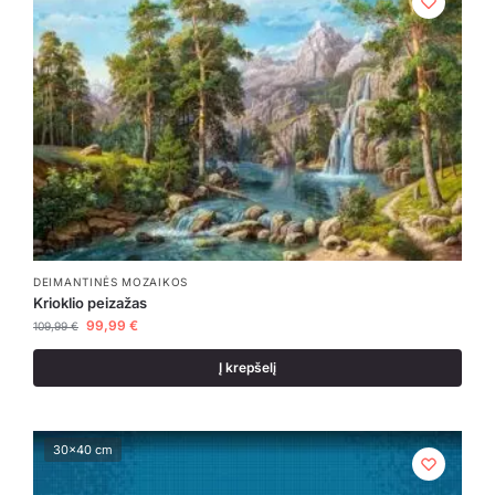
DEIMANTINĖS MOZAIKOS
Krioklio peizažas
99,99
€
109,99
€
Į krepšelį
30x40 cm