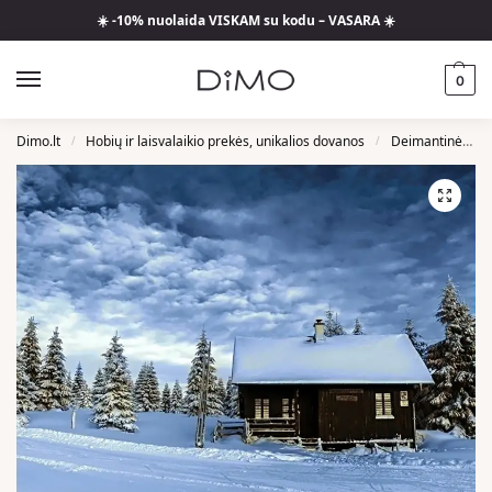
☀️ -10% nuolaida VISKAM su kodu – VASARA ☀️
0
Dimo.lt
Hobių ir laisvalaikio prekės, unikalios dovanos
Deimantinės Mozaikos
/
/