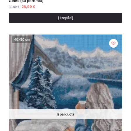
Gėlės (su porėmiu)
28,99
€
30,99
€
Į krepšelį
40x50 cm
Išparduota