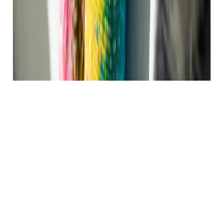
Aukščiausios kokybės
Deimantinės Mozaikos
Dimo.lt produkcijai keliame aukščiausius kokybės
reikalavimus, todėl dirbame tik su patikimais ir patikrintais