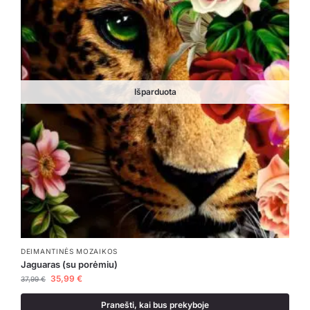
Išparduota
DEIMANTINĖS MOZAIKOS
Jaguaras (su porėmiu)
35,99
€
37,99
€
Pranešti, kai bus prekyboje