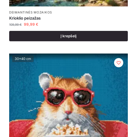
DEIMANTINĖS MOZAIKOS
Krioklio peizažas
99,99
€
109,99
€
Į krepšelį
30x40 cm