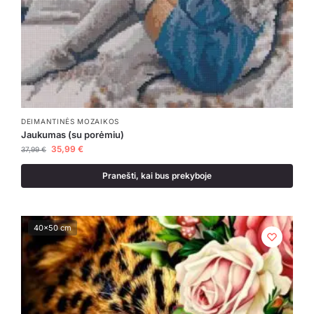
DEIMANTINĖS MOZAIKOS
Jaukumas (su porėmiu)
35,99
€
37,99
€
Pranešti, kai bus prekyboje
40x50 cm