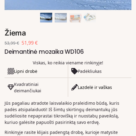
Žiema
51,99
€
53,99
€
Deimantinė mozaika WD106
Viskas, ko reikia viename rinkinyje!
Lipni drobė
Padėkliukas
Kvadratiniai
Lazdelė ir vaškas
deimančiukai
Jūs pagaliau atradote laisvalaikio praleidimo būdą, kuris
padės atsipalaiduoti! Iš šimtų skirtingų deimantukų jūs
sudėliosite nepaprastai tikrovišką ir nuostabų paveikslą,
kuriuo galėsite papuošti pasirinktą savo erdvę.
Rinkinyje rasite klijais padengtą drobę, kurioje matysite