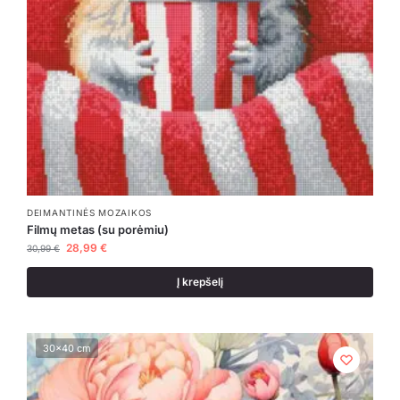
DEIMANTINĖS MOZAIKOS
Filmų metas (su porėmiu)
28,99
€
30,99
€
Į krepšelį
30x40 cm