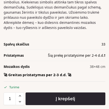
simbolius. Kiekvienas simbolis atitinka tam tikros spalvos
deimančiuką. Sudėliojus visus deimančiukus pagal schemą,
gaunamas žėrintis ir tikslus paveikslas. Užsiėmimo trukmė
priklauso nuo paveikslo dydžio ir jam skiriamo laiko.
Atkreipkite dėmesį – kuo didesnis deimantinės mozaikos
dydis – tuo ryškesnis ir aiškesnis paveikslo vaizdas.
Spalvų skaičius
33
Pristatymas
Šią prekę pristatysime per 2-4 d.d.❗️
Mozaikos dydis
38×48 cm
🚀 Greitas pristatymas per 2-3 d.d. 🚀
Turime
Į krepšelį