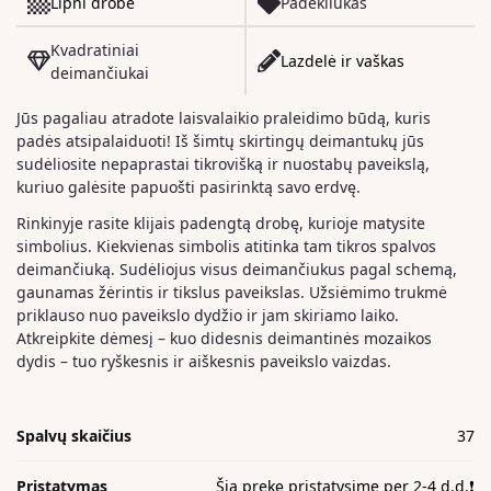
Lipni drobė
Padėkliukas
Kvadratiniai
Lazdelė ir vaškas
deimančiukai
Jūs pagaliau atradote laisvalaikio praleidimo būdą, kuris
padės atsipalaiduoti! Iš šimtų skirtingų deimantukų jūs
sudėliosite nepaprastai tikrovišką ir nuostabų paveikslą,
kuriuo galėsite papuošti pasirinktą savo erdvę.
Rinkinyje rasite klijais padengtą drobę, kurioje matysite
simbolius. Kiekvienas simbolis atitinka tam tikros spalvos
deimančiuką. Sudėliojus visus deimančiukus pagal schemą,
gaunamas žėrintis ir tikslus paveikslas. Užsiėmimo trukmė
priklauso nuo paveikslo dydžio ir jam skiriamo laiko.
Atkreipkite dėmesį – kuo didesnis deimantinės mozaikos
dydis – tuo ryškesnis ir aiškesnis paveikslo vaizdas.
Spalvų skaičius
37
Pristatymas
Šią prekę pristatysime per 2-4 d.d.❗️