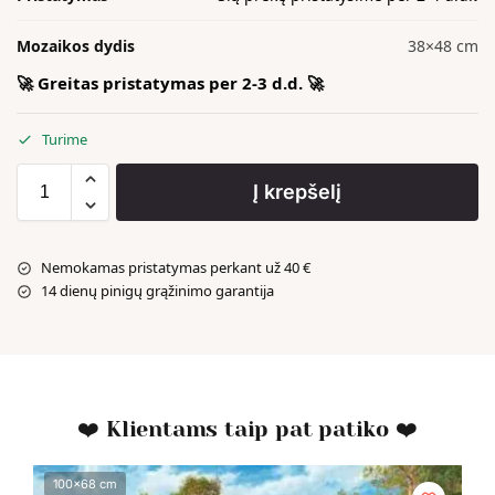
Mozaikos dydis
38×48 cm
🚀 Greitas pristatymas per 2-3 d.d. 🚀
Turime
Į krepšelį
Nemokamas pristatymas perkant už 40 €
14 dienų pinigų grąžinimo garantija
❤️ Klientams taip pat patiko ❤️
100x68 cm