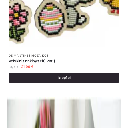
DEIMANTINĖS MOZAIKOS
Velykinis rinkinys (10 vnt.)
21,99
€
23,99
€
Į krepšelį