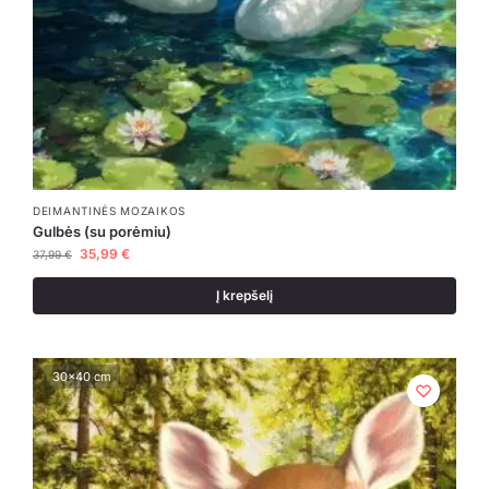
DEIMANTINĖS MOZAIKOS
Gulbės (su porėmiu)
35,99
€
37,99
€
Į krepšelį
30x40 cm