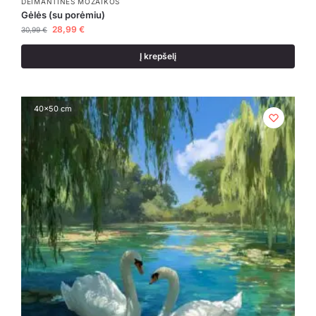
DEIMANTINĖS MOZAIKOS
Gėlės (su porėmiu)
28,99
€
30,99
€
Į krepšelį
40x50 cm