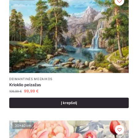
DEIMANTINĖS MOZAIKOS
Krioklio peizažas
99,99
€
109,99
€
Į krepšelį
30x40 cm