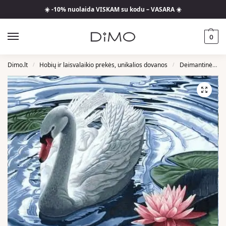
☀️ -10% nuolaida VISKAM su kodu – VASARA ☀️
0
Dimo.lt
Hobių ir laisvalaikio prekės, unikalios dovanos
Deimantinės Mozaikos
/
/