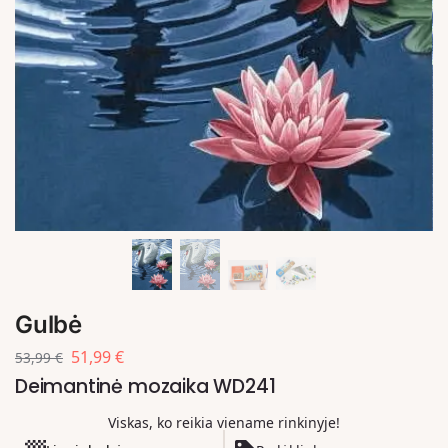
Gulbė
51,99
€
53,99
€
Deimantinė mozaika WD241
Viskas, ko reikia viename rinkinyje!