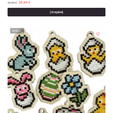
28,99
€
30,99
€
Į krepšelį
4x6 cm