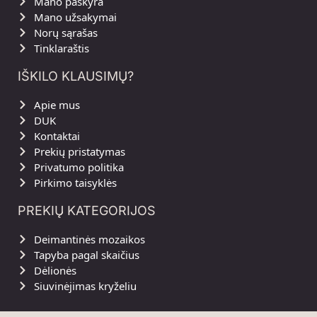
Mano paskyra
Mano užsakymai
Norų sąrašas
Tinklaraštis
IŠKILO KLAUSIMŲ?
Apie mus
DUK
Kontaktai
Prekių pristatymas
Privatumo politika
Pirkimo taisyklės
PREKIŲ KATEGORIJOS
Deimantinės mozaikos
Tapyba pagal skaičius
Dėlionės
Siuvinėjimas kryželiu