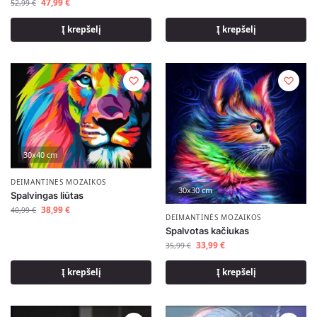
47,99
€
52,99
€
Į krepšelį
Į krepšelį
30x40 cm
DEIMANTINĖS MOZAIKOS
30x30 cm
Spalvingas liūtas
38,99
€
40,99
€
DEIMANTINĖS MOZAIKOS
Spalvotas kačiukas
33,99
€
35,99
€
Į krepšelį
Į krepšelį