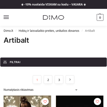
☀️ -10% nuolaida VISKAM su kodu – VASARA ☀️
0
Dimo.lt
Hobių ir laisvalaikio prekės, unikalios dovanos
Artibalt
/
/
Artibalt
FILTRAI
1
2
3