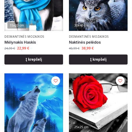
15x20 cm
30x40 cm
DEIMANTINĖS MOZAIKOS
DEIMANTINĖS MOZAIKOS
Mėlynakis Haskis
Naktinės pelėdos
22,99
€
38,99
€
24,99
€
40,99
€
Į krepšelį
Į krepšelį
25x25 cm