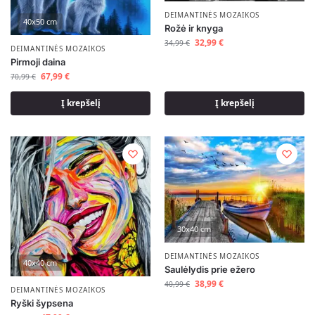
DEIMANTINĖS MOZAIKOS
40x50 cm
Rožė ir knyga
32,99
€
34,99
€
DEIMANTINĖS MOZAIKOS
Pirmoji daina
67,99
€
70,99
€
Į krepšelį
Į krepšelį
30x40 cm
DEIMANTINĖS MOZAIKOS
40x40 cm
Saulėlydis prie ežero
38,99
€
40,99
€
DEIMANTINĖS MOZAIKOS
Ryški šypsena