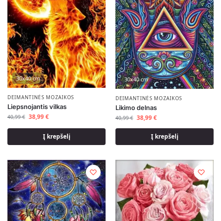
30x40 cm
30x40 cm
DEIMANTINĖS MOZAIKOS
DEIMANTINĖS MOZAIKOS
Liepsnojantis vilkas
Likimo delnas
38,99
€
38,99
€
40,99
€
40,99
€
Į krepšelį
Į krepšelį