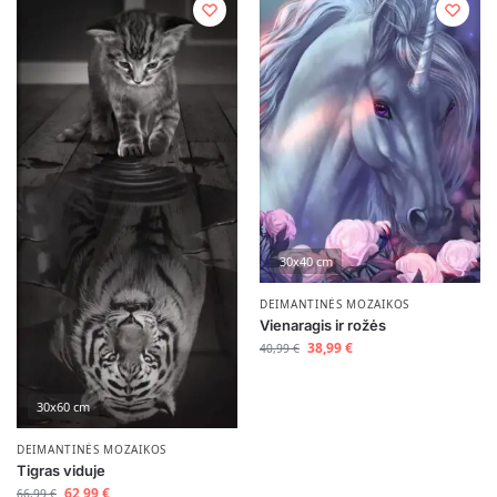
30x40 cm
DEIMANTINĖS MOZAIKOS
Vienaragis ir rožės
38,99
€
40,99
€
30x60 cm
DEIMANTINĖS MOZAIKOS
Tigras viduje
62,99
€
66,99
€