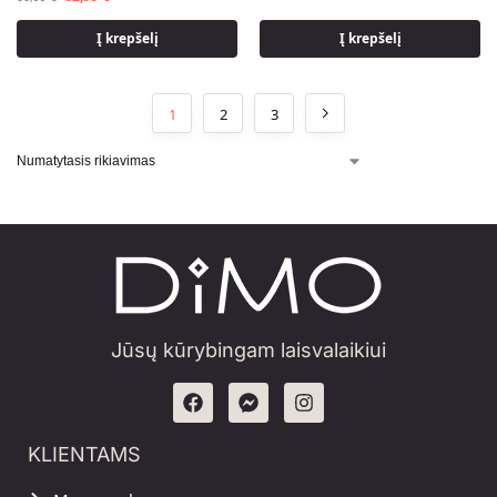
Į krepšelį
Į krepšelį
1
2
3
Jūsų kūrybingam laisvalaikiui
KLIENTAMS