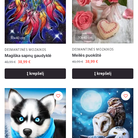
30x40 cm
30x40 cm
DEIMANTINĖS MOZAIKOS
DEIMANTINĖS MOZAIKOS
Meilės puokštė
Magiška sapnų gaudyklė
38,99
€
38,99
€
40,99
€
40,99
€
Į krepšelį
Į krepšelį