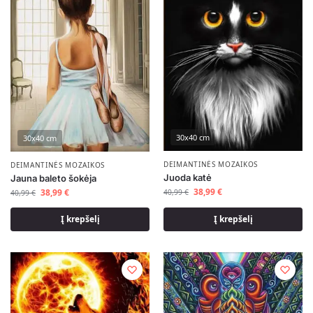
30x40 cm
30x40 cm
DEIMANTINĖS MOZAIKOS
DEIMANTINĖS MOZAIKOS
Juoda katė
Jauna baleto šokėja
38,99
€
38,99
€
40,99
€
40,99
€
Į krepšelį
Į krepšelį