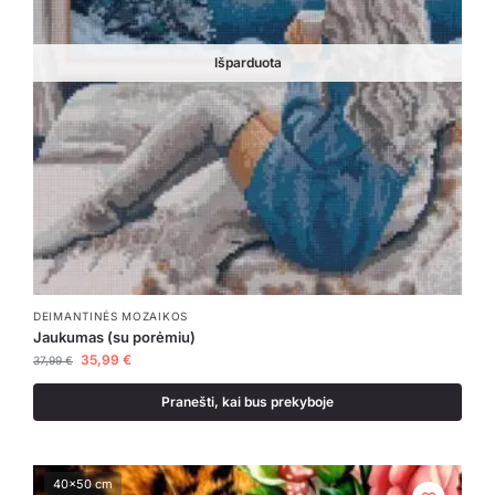
Išparduota
DEIMANTINĖS MOZAIKOS
Jaukumas (su porėmiu)
35,99
€
37,99
€
Pranešti, kai bus prekyboje
40x50 cm