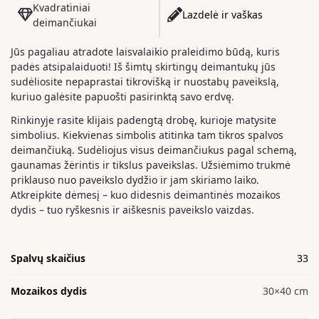
Kvadratiniai
Lazdelė ir vaškas
deimančiukai
Jūs pagaliau atradote laisvalaikio praleidimo būdą, kuris
padės atsipalaiduoti! Iš šimtų skirtingų deimantukų jūs
sudėliosite nepaprastai tikrovišką ir nuostabų paveikslą,
kuriuo galėsite papuošti pasirinktą savo erdvę.
Rinkinyje rasite klijais padengtą drobę, kurioje matysite
simbolius. Kiekvienas simbolis atitinka tam tikros spalvos
deimančiuką. Sudėliojus visus deimančiukus pagal schemą,
gaunamas žėrintis ir tikslus paveikslas. Užsiėmimo trukmė
priklauso nuo paveikslo dydžio ir jam skiriamo laiko.
Atkreipkite dėmesį – kuo didesnis deimantinės mozaikos
dydis – tuo ryškesnis ir aiškesnis paveikslo vaizdas.
Spalvų skaičius
33
Mozaikos dydis
30×40 cm