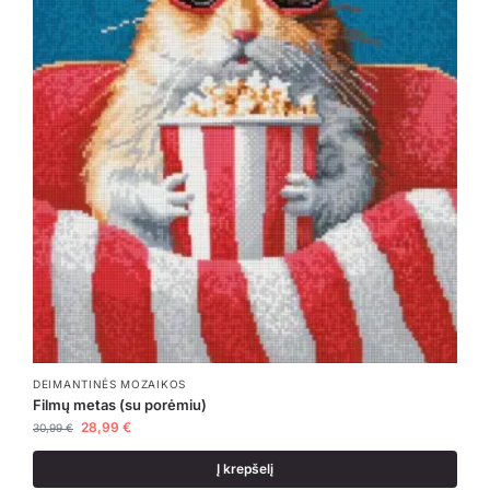
DEIMANTINĖS MOZAIKOS
Filmų metas (su porėmiu)
28,99
€
30,99
€
Į krepšelį