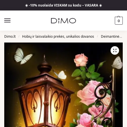
☀️ -10% nuolaida VISKAM su kodu – VASARA ☀️
0
Dimo.lt
Hobių ir laisvalaikio prekės, unikalios dovanos
Deimantinės Mozaikos
/
/