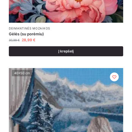
DEIMANTINĖS MOZAIKOS
Gėlės (su porėmiu)
28,99
€
30,99
€
Į krepšelį
40x50 cm