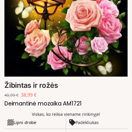
Žibintas ir rožės
38,99
€
40,99
€
Deimantinė mozaika AM1721
Viskas, ko reikia viename rinkinyje!
Lipni drobė
Padėkliukas