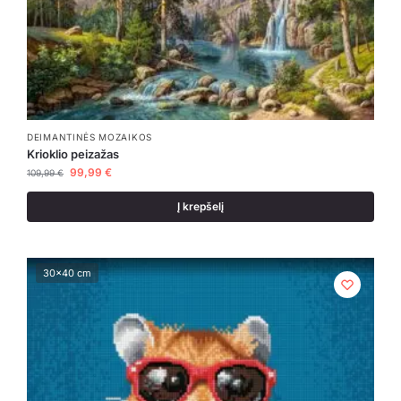
DEIMANTINĖS MOZAIKOS
Krioklio peizažas
99,99
€
109,99
€
Į krepšelį
30x40 cm