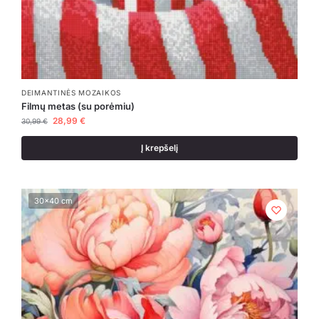
DEIMANTINĖS MOZAIKOS
Filmų metas (su porėmiu)
28,99
€
30,99
€
Į krepšelį
30x40 cm