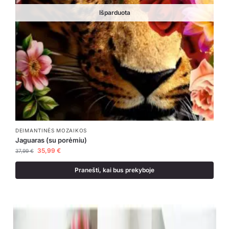
Išparduota
DEIMANTINĖS MOZAIKOS
Jaguaras (su porėmiu)
35,99
€
37,99
€
Pranešti, kai bus prekyboje