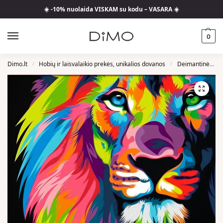
☀️ -10% nuolaida VISKAM su kodu – VASARA ☀️
0
Dimo.lt
Hobių ir laisvalaikio prekės, unikalios dovanos
Deimantinės Mozaikos
/
/