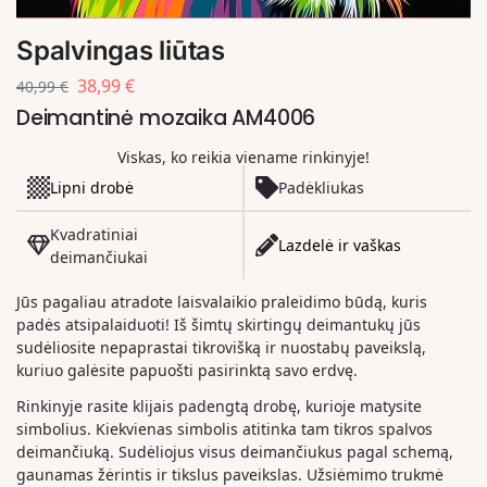
Spalvingas liūtas
38,99
€
40,99
€
Deimantinė mozaika AM4006
Viskas, ko reikia viename rinkinyje!
Lipni drobė
Padėkliukas
Kvadratiniai
Lazdelė ir vaškas
deimančiukai
Jūs pagaliau atradote laisvalaikio praleidimo būdą, kuris
padės atsipalaiduoti! Iš šimtų skirtingų deimantukų jūs
sudėliosite nepaprastai tikrovišką ir nuostabų paveikslą,
kuriuo galėsite papuošti pasirinktą savo erdvę.
Rinkinyje rasite klijais padengtą drobę, kurioje matysite
simbolius. Kiekvienas simbolis atitinka tam tikros spalvos
deimančiuką. Sudėliojus visus deimančiukus pagal schemą,
gaunamas žėrintis ir tikslus paveikslas. Užsiėmimo trukmė