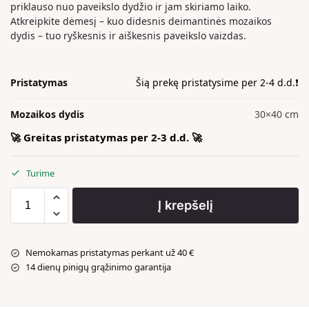
priklauso nuo paveikslo dydžio ir jam skiriamo laiko.
Atkreipkite dėmesį – kuo didesnis deimantinės mozaikos
dydis – tuo ryškesnis ir aiškesnis paveikslo vaizdas.
Pristatymas
Šią prekę pristatysime per 2-4 d.d.❗️
Mozaikos dydis
30×40 cm
🚀 Greitas pristatymas per 2-3 d.d. 🚀
Turime
Į krepšelį
Nemokamas pristatymas perkant už 40 €
14 dienų pinigų grąžinimo garantija