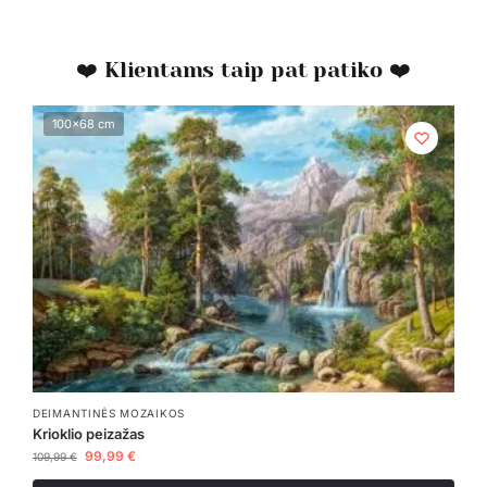
❤️ Klientams taip pat patiko ❤️
100x68 cm
DEIMANTINĖS MOZAIKOS
Krioklio peizažas
99,99
€
109,99
€