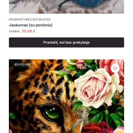
DEIMANTINĖS MOZAIKOS
Jaukumas (su porėmiu)
35,99
€
37,99
€
Pranešti, kai bus prekyboje
40x50 cm