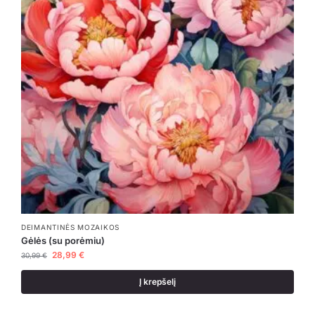
DEIMANTINĖS MOZAIKOS
Gėlės (su porėmiu)
28,99
€
30,99
€
Į krepšelį