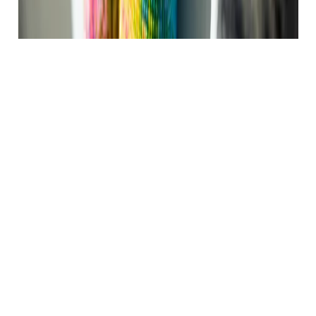
Aukščiausios kokybės
Deimantinės Mozaikos
Dimo.lt produkcijai keliame aukščiausius kokybės
reikalavimus, todėl dirbame tik su patikimais ir patikrintais
gamintojais. Drobės, ant kurių klijuosite deimantukus, yra
lygios ir nesusiglamžiusios, o klijai paskirstyti tolygiai, todėl
išgausite kokybišką paveikslo vaizdą. Jūs galite rinktis iš
daugiau nei 800 skirtinų mozaikų, todėl tikime, kad atrasite
tai, kuo bus malonu grožėtis ilgą laiką.