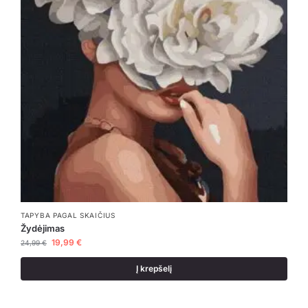
TAPYBA PAGAL SKAIČIUS
Žydėjimas
19,99
€
24,99
€
Į krepšelį