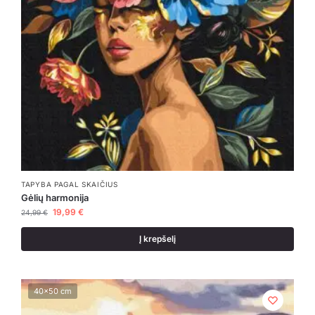
TAPYBA PAGAL SKAIČIUS
Gėlių harmonija
19,99
€
24,99
€
Į krepšelį
40x50 cm