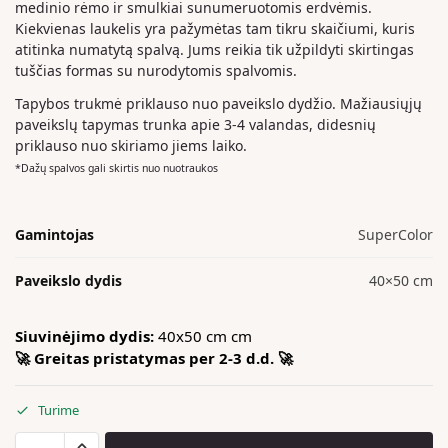
medinio rėmo ir smulkiai sunumeruotomis erdvėmis.
Kiekvienas laukelis yra pažymėtas tam tikru skaičiumi, kuris
atitinka numatytą spalvą. Jums reikia tik užpildyti skirtingas
tuščias formas su nurodytomis spalvomis.
Tapybos trukmė priklauso nuo paveikslo dydžio. Mažiausiųjų
paveikslų tapymas trunka apie 3-4 valandas, didesnių
priklauso nuo skiriamo jiems laiko.
*Dažų spalvos gali skirtis nuo nuotraukos
Gamintojas
SuperColor
Paveikslo dydis
40×50 cm
Siuvinėjimo dydis:
40x50 cm cm
🚀 Greitas pristatymas per 2-3 d.d. 🚀
Turime