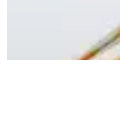
Aukščiausios kokybės