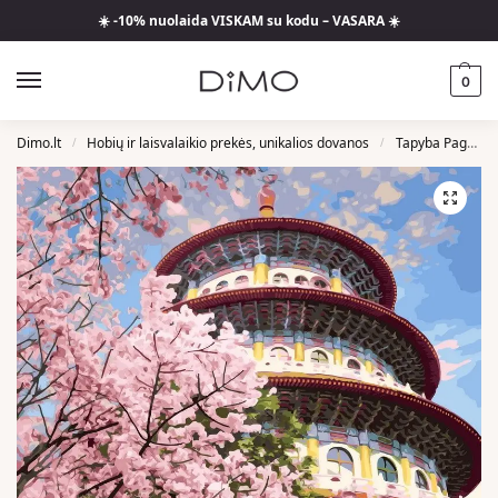
☀️ -10% nuolaida VISKAM su kodu – VASARA ☀️
0
Dimo.lt
Hobių ir laisvalaikio prekės, unikalios dovanos
Tapyba Pagal Skaičius
/
/