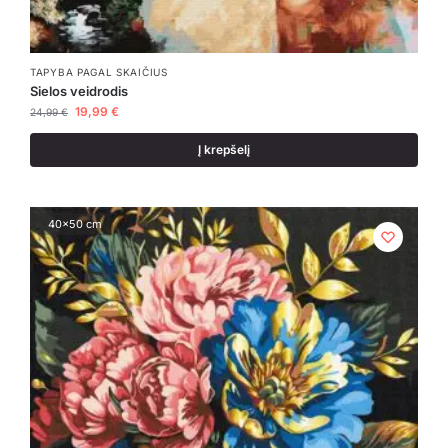
TAPYBA PAGAL SKAIČIUS
Sielos veidrodis
19,99
€
24,99
€
Į krepšelį
40x50 cm