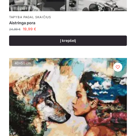
TAPYBA PAGAL SKAIČIUS
Aistringa pora
19,99
€
24,99
€
Į krepšelį
40x50 cm