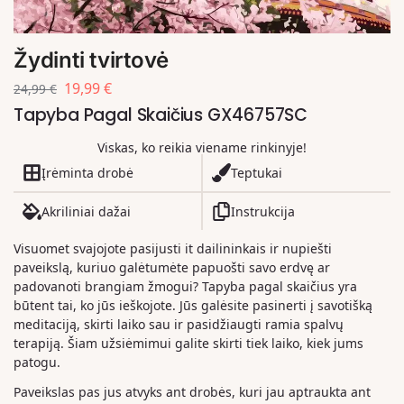
Žydinti tvirtovė
19,99
€
24,99
€
Tapyba Pagal Skaičius GX46757SC
Viskas, ko reikia viename rinkinyje!
Įrėminta drobė
Teptukai
Akriliniai dažai
Instrukcija
Visuomet svajojote pasijusti it dailininkais ir nupiešti
paveikslą, kuriuo galėtumėte papuošti savo erdvę ar
padovanoti brangiam žmogui? Tapyba pagal skaičius yra
būtent tai, ko jūs ieškojote. Jūs galėsite pasinerti į savotišką
meditaciją, skirti laiko sau ir pasidžiaugti ramia spalvų
terapiją. Šiam užsiėmimui galite skirti tiek laiko, kiek jums
patogu.
Paveikslas pas jus atvyks ant drobės, kuri jau aptraukta ant