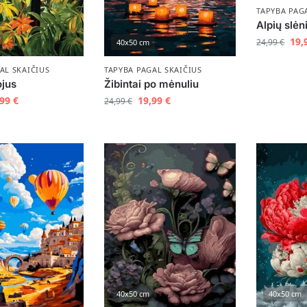
TAPYBA PAG
Alpių slėn
19,
24,99
€
40x50 cm
AL SKAIČIUS
TAPYBA PAGAL SKAIČIUS
ojus
Žibintai po mėnuliu
,99
€
19,99
€
24,99
€
40x50 cm
40x50 cm