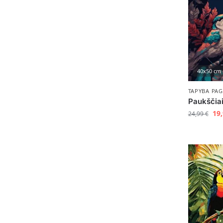
40x50 cm
TAPYBA PAG
Paukščiai
19
24,99
€