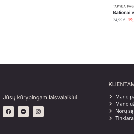
TAPYBA PAG
Balionai 
19
24,99
€
KLIENTA
Mano p
Jūsų kūrybingam laisvalaikiui
Mano u
Norų są
Tinklara