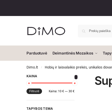
Parduotuvė
Deimantinės Mozaikos
Tapy
Dimo.lt
Hobių ir laisvalaikio prekės, unikalios dova
/
Su
KAINA
Kaina:
10 €
—
30 €
Filtruoti
TAPYBOS TEMA