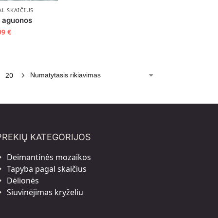
AL SKAIČIUS
r aguonos
99
€
20
PREKIŲ KATEGORIJOS
Deimantinės mozaikos
Tapyba pagal skaičius
Dėlionės
Siuvinėjimas kryželiu