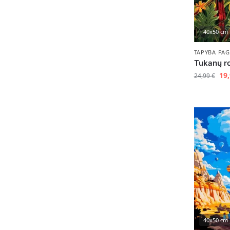
40x50 cm
TAPYBA PAG
Tukanų r
19
24,99
€
40x50 cm