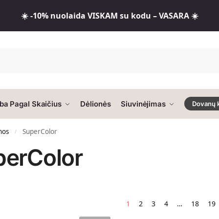
☀️ -10% nuolaida VISKAM su kodu – VASARA ☀️
ba Pagal Skaičius
Dėlionės
Siuvinėjimas
Dovanų 
nos
SuperColor
/
perColor
1
2
3
4
…
18
19