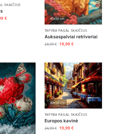
AL SKAIČIUS
is
99
€
40x50 cm
TAPYBA PAGAL SKAIČIUS
Auksaspalviai retriveriai
19,99
€
24,99
€
40x50 cm
TAPYBA PAGAL SKAIČIUS
Europos kavinė
19,99
€
24,99
€