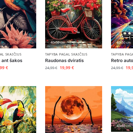
40x50 cm
40x50 cm
AL SKAIČIUS
TAPYBA PAGAL SKAIČIUS
TAPYBA PAG
 ant šakos
Raudonas dviratis
Retro aut
,99
€
19,99
€
19,
24,99
€
24,99
€
40x50 cm