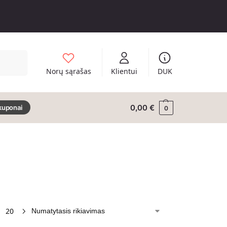
Ieškoti
Norų sąrašas
Klientui
DUK
0,00
€
kuponai
0
20