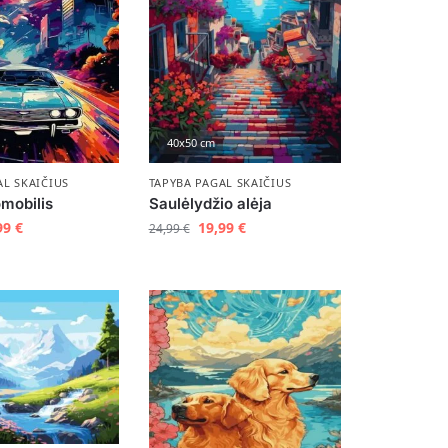
40x50 cm
AL SKAIČIUS
TAPYBA PAGAL SKAIČIUS
omobilis
Saulėlydžio alėja
99
€
19,99
€
24,99
€