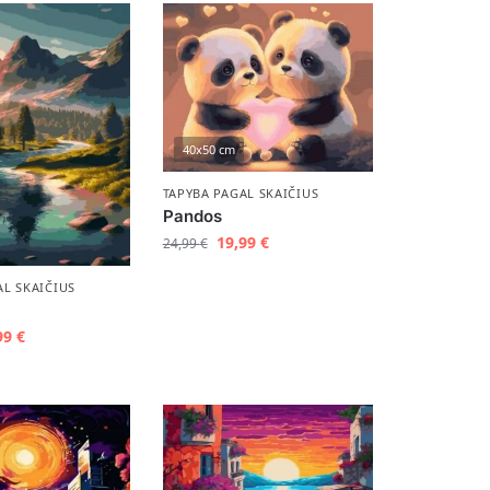
40x50 cm
TAPYBA PAGAL SKAIČIUS
Pandos
19,99
€
24,99
€
AL SKAIČIUS
99
€