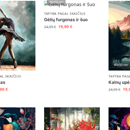
40x50 cm
TAPYBA PAGAL SKAIČIUS
Gėlių furgonas ir šuo
19,99
€
24,99
€
40x50 cm
AL SKAIČIUS
TAPYBA PAG
mas
Kalnų upė
,99
€
19,
24,99
€