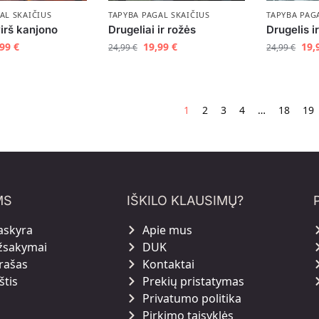
AL SKAIČIUS
TAPYBA PAGAL SKAIČIUS
TAPYBA PAG
virš kanjono
Drugeliai ir rožės
Drugelis i
,99
€
19,99
€
19,
24,99
€
24,99
€
1
2
3
4
…
18
19
MS
IŠKILO KLAUSIMŲ?
askyra
Apie mus
žsakymai
DUK
rašas
Kontaktai
štis
Prekių pristatymas
Privatumo politika
Pirkimo taisyklės