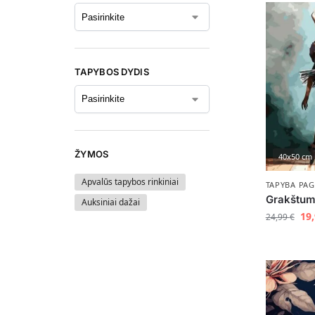
TAPYBOS DYDIS
ŽYMOS
40x50 cm
Apvalūs tapybos rinkiniai
TAPYBA PAG
Grakštu
Auksiniai dažai
19
24,99
€