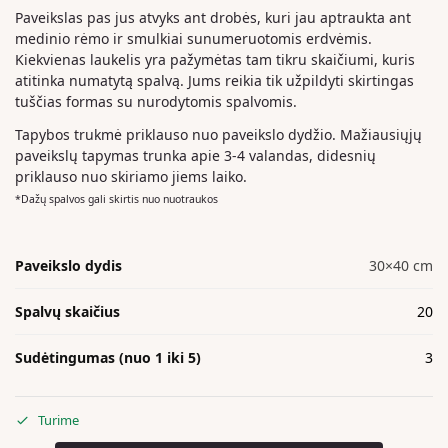
Paveikslas pas jus atvyks ant drobės, kuri jau aptraukta ant
medinio rėmo ir smulkiai sunumeruotomis erdvėmis.
Kiekvienas laukelis yra pažymėtas tam tikru skaičiumi, kuris
atitinka numatytą spalvą. Jums reikia tik užpildyti skirtingas
tuščias formas su nurodytomis spalvomis.
Tapybos trukmė priklauso nuo paveikslo dydžio. Mažiausiųjų
paveikslų tapymas trunka apie 3-4 valandas, didesnių
priklauso nuo skiriamo jiems laiko.
*Dažų spalvos gali skirtis nuo nuotraukos
Paveikslo dydis
30×40 cm
Spalvų skaičius
20
Sudėtingumas (nuo 1 iki 5)
3
Turime