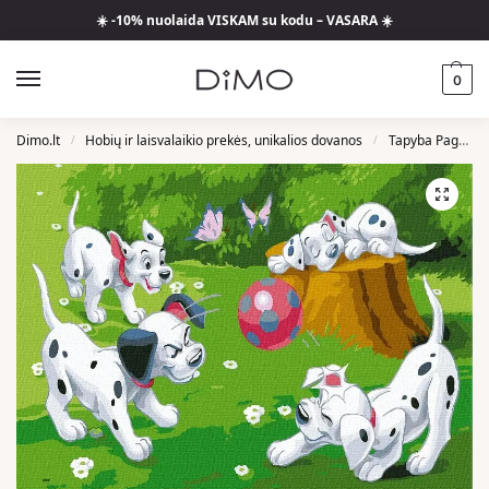
☀️ -10% nuolaida VISKAM su kodu – VASARA ☀️
0
Dimo.lt
Hobių ir laisvalaikio prekės, unikalios dovanos
Tapyba Pagal Skaičius
/
/