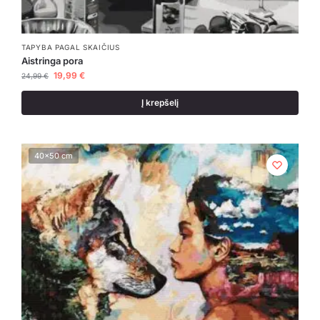
TAPYBA PAGAL SKAIČIUS
Aistringa pora
19,99
€
24,99
€
Į krepšelį
40x50 cm