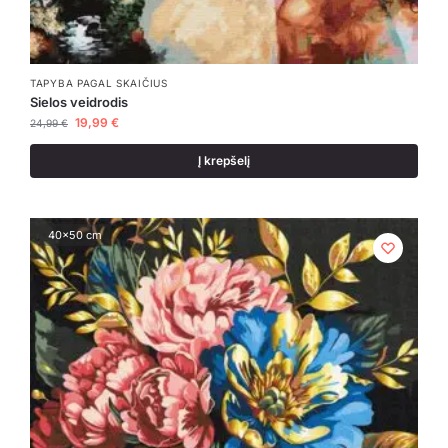
TAPYBA PAGAL SKAIČIUS
Sielos veidrodis
19,99
€
24,99
€
Į krepšelį
40x50 cm