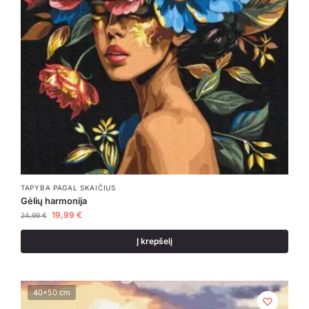
TAPYBA PAGAL SKAIČIUS
Gėlių harmonija
19,99
€
24,99
€
Į krepšelį
40x50 cm