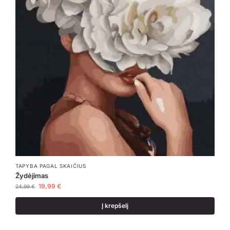
TAPYBA PAGAL SKAIČIUS
Žydėjimas
19,99
€
24,99
€
Į krepšelį