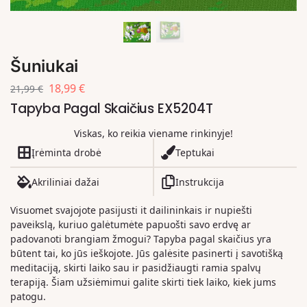
Šuniukai
18,99
€
21,99
€
Tapyba Pagal Skaičius EX5204T
Viskas, ko reikia viename rinkinyje!
Įrėminta drobė
Teptukai
Akriliniai dažai
Instrukcija
Visuomet svajojote pasijusti it dailininkais ir nupiešti
paveikslą, kuriuo galėtumėte papuošti savo erdvę ar
padovanoti brangiam žmogui? Tapyba pagal skaičius yra
būtent tai, ko jūs ieškojote. Jūs galėsite pasinerti į savotišką
meditaciją, skirti laiko sau ir pasidžiaugti ramia spalvų
terapiją. Šiam užsiėmimui galite skirti tiek laiko, kiek jums
patogu.