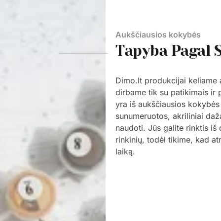
Aukščiausios kokybės
Tapyba Pagal 
Dimo.lt produkcijai keliame
dirbame tik su patikimais ir
yra iš aukščiausios kokybės
sunumeruotos, akriliniai daž
naudoti. Jūs galite rinktis i
rinkinių, todėl tikime, kad a
laiką.