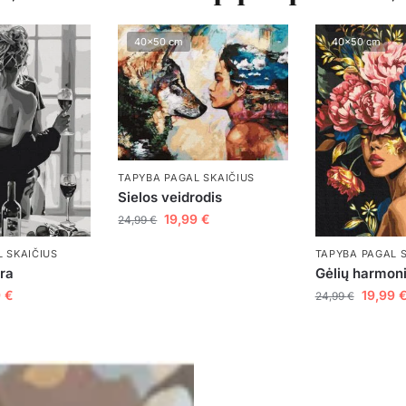
40x50 cm
40x50 cm
TAPYBA PAGAL SKAIČIUS
Sielos veidrodis
19,99
€
24,99
€
TAPYBA PAGAL 
 SKAIČIUS
Gėlių harmoni
ora
19,99
9
€
24,99
€