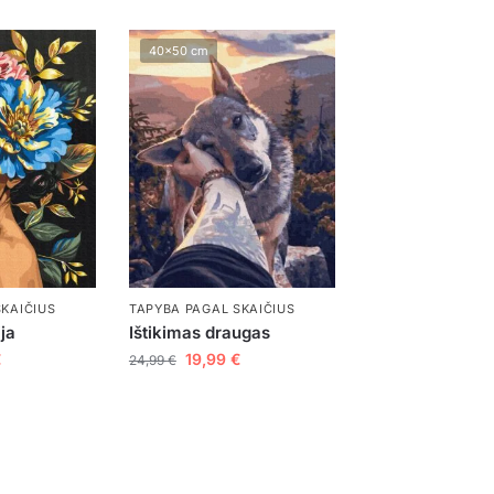
40x50 cm
SKAIČIUS
TAPYBA PAGAL SKAIČIUS
ja
Ištikimas draugas
€
19,99
€
24,99
€