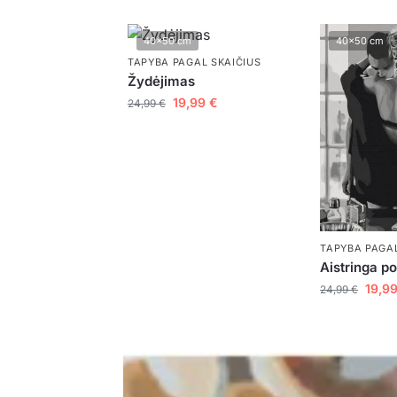
40x50 cm
40x50 cm
TAPYBA PAGAL SKAIČIUS
Žydėjimas
19,99
€
24,99
€
TAPYBA PAGAL
Aistringa p
19,9
24,99
€