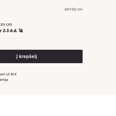
40×50 cm
cm cm
 2-3 d.d. 🚀
Į krepšelį
nt už 40 €
antija
️