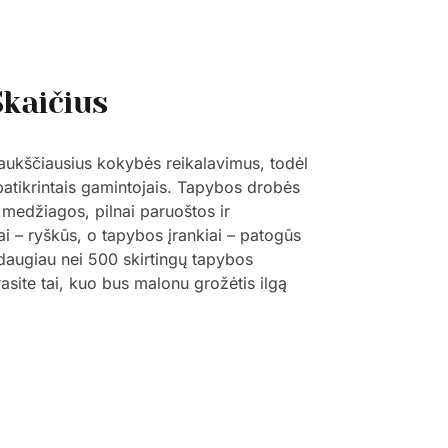
Skaičius
 aukščiausius kokybės reikalavimus, todėl
 patikrintais gamintojais. Tapybos drobės
 medžiagos, pilnai paruoštos ir
ai – ryškūs, o tapybos įrankiai – patogūs
š daugiau nei 500 skirtingų tapybos
trasite tai, kuo bus malonu grožėtis ilgą