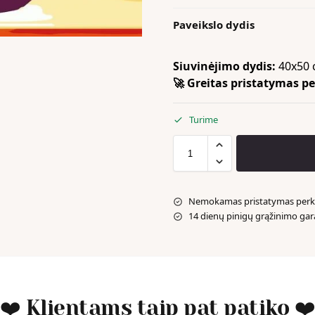
Paveikslo dydis
Siuvinėjimo dydis:
40x50 
🚀 Greitas pristatymas per
Turime
Nemokamas pristatymas perka
14 dienų pinigų grąžinimo gar
❤️ Klientams taip pat patiko ❤