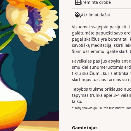
Įrėminta drobė
Akriliniai dažai
Visuomet svajojote pasijusti it
galėtumėte papuošti savo er
pagal skaičius yra būtent tai, k
savotišką meditaciją, skirti la
Šiam užsiėmimui galite skirti t
Paveikslas pas jus atvyks ant 
smulkiai sunumeruotomis erdv
tikru skaičiumi, kuris atitinka
skirtingas tuščias formas su 
Tapybos trukmė priklauso nuo 
tapymas trunka apie 3-4 valan
laiko.
*Dažų spalvos gali skirtis nuo nuotrauko
Gamintojas