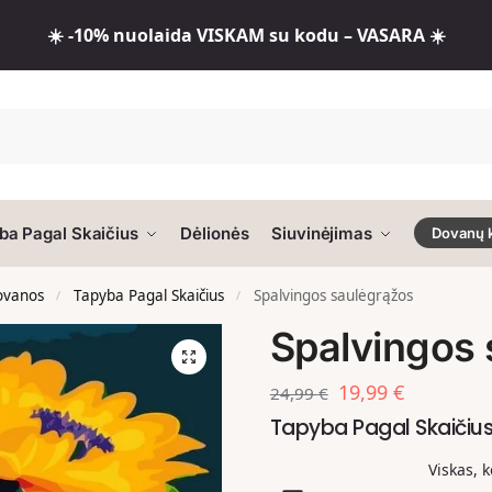
☀️ -10% nuolaida VISKAM su kodu – VASARA ☀️
ba Pagal Skaičius
Dėlionės
Siuvinėjimas
Dovanų 
dovanos
Tapyba Pagal Skaičius
Spalvingos saulėgrąžos
/
/
Spalvingos 
19,99
€
24,99
€
Tapyba Pagal Skaiči
Viskas, 