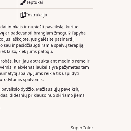
Teptukai
Instrukcija
 dailininkais ir nupiešti paveikslą, kuriuo
dvę ar padovanoti brangiam žmogui? Tapyba
o jūs ieškojote. Jūs galėsite pasinerti į
iko sau ir pasidžiaugti ramia spalvų terapiją.
iek laiko, kiek jums patogu.
drobės, kuri jau aptraukta ant medinio rėmo ir
ėmis. Kiekvienas laukelis yra pažymėtas tam
 numatytą spalvą. Jums reikia tik užpildyti
nurodytomis spalvomis.
paveikslo dydžio. Mažiausiųjų paveikslų
das, didesnių priklauso nuo skiriamo jiems
s
SuperColor