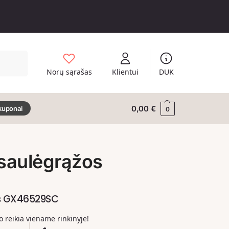
Ieškoti
Norų sąrašas
Klientui
DUK
0,00
€
kuponai
0
saulėgrąžos
us GX46529SC
ko reikia viename rinkinyje!