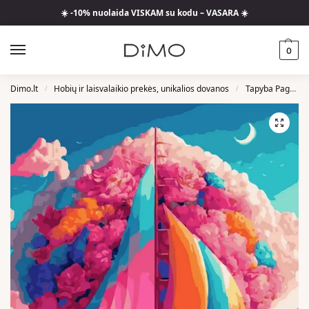
☀️ -10% nuolaida VISKAM su kodu – VASARA ☀️
0
Dimo.lt
Hobių ir laisvalaikio prekės, unikalios dovanos
Tapyba Pagal Skaičius
/
/