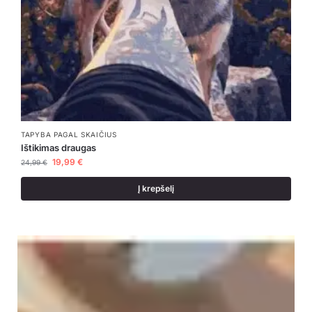
TAPYBA PAGAL SKAIČIUS
Ištikimas draugas
19,99
€
24,99
€
Į krepšelį