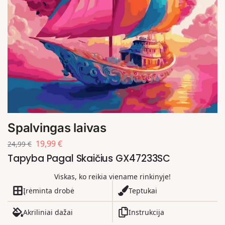
Spalvingas laivas
19,99
€
24,99
€
Tapyba Pagal Skaičius GX47233SC
Viskas, ko reikia viename rinkinyje!
Įrėminta drobė
Teptukai
Akriliniai dažai
Instrukcija