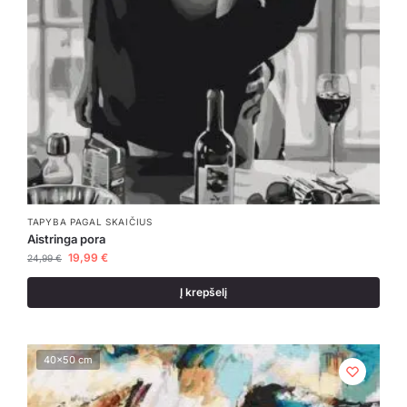
TAPYBA PAGAL SKAIČIUS
Aistringa pora
19,99
€
24,99
€
Į krepšelį
40x50 cm