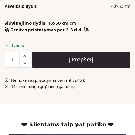
Paveikslo dydis
40×50 cm
Siuvinėjimo dydis:
40x50 cm cm
🚀 Greitas pristatymas per 2-3 d.d. 🚀
Turime
Į krepšelį
Nemokamas pristatymas perkant už 40 €
14 dienų pinigų grąžinimo garantija
❤️ Klientams taip pat patiko ❤️