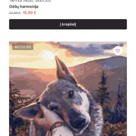
TAPYBA PAGAL SKAIČIUS
Gėlių harmonija
19,99
€
24,99
€
Į krepšelį
40x50 cm