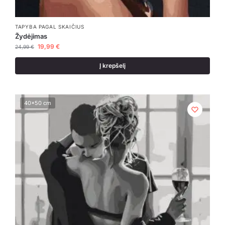
TAPYBA PAGAL SKAIČIUS
Žydėjimas
19,99
€
24,99
€
Į krepšelį
40x50 cm