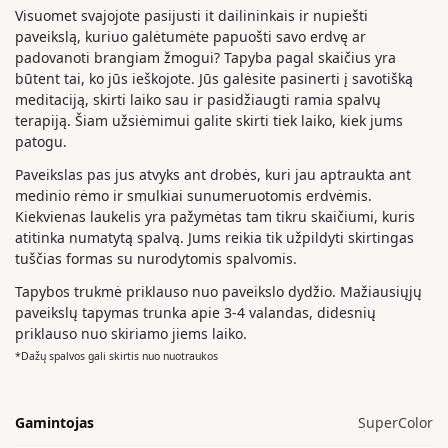
Visuomet svajojote pasijusti it dailininkais ir nupiešti
paveikslą, kuriuo galėtumėte papuošti savo erdvę ar
padovanoti brangiam žmogui? Tapyba pagal skaičius yra
būtent tai, ko jūs ieškojote. Jūs galėsite pasinerti į savotišką
meditaciją, skirti laiko sau ir pasidžiaugti ramia spalvų
terapiją. Šiam užsiėmimui galite skirti tiek laiko, kiek jums
patogu.
Paveikslas pas jus atvyks ant drobės, kuri jau aptraukta ant
medinio rėmo ir smulkiai sunumeruotomis erdvėmis.
Kiekvienas laukelis yra pažymėtas tam tikru skaičiumi, kuris
atitinka numatytą spalvą. Jums reikia tik užpildyti skirtingas
tuščias formas su nurodytomis spalvomis.
Tapybos trukmė priklauso nuo paveikslo dydžio. Mažiausiųjų
paveikslų tapymas trunka apie 3-4 valandas, didesnių
priklauso nuo skiriamo jiems laiko.
*Dažų spalvos gali skirtis nuo nuotraukos
Gamintojas
SuperColor