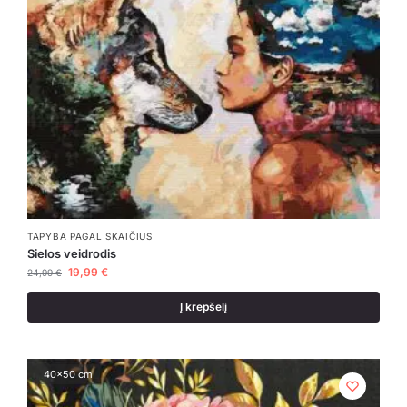
TAPYBA PAGAL SKAIČIUS
Sielos veidrodis
19,99
€
24,99
€
Į krepšelį
40x50 cm