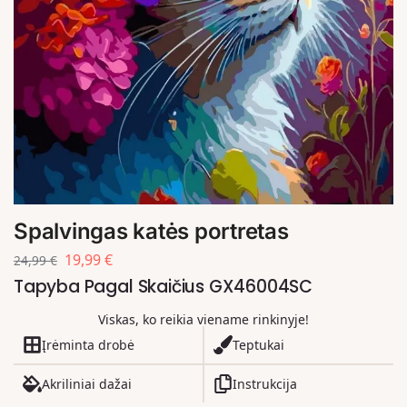
Spalvingas katės portretas
19,99
€
24,99
€
Tapyba Pagal Skaičius GX46004SC
Viskas, ko reikia viename rinkinyje!
Įrėminta drobė
Teptukai
Akriliniai dažai
Instrukcija