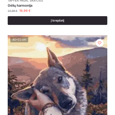
TAPYBA PAGAL SKAIČIUS
Gėlių harmonija
19,99
€
24,99
€
Į krepšelį
40x50 cm