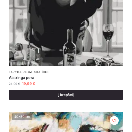
TAPYBA PAGAL SKAIČIUS
Aistringa pora
19,99
€
24,99
€
Į krepšelį
40x50 cm