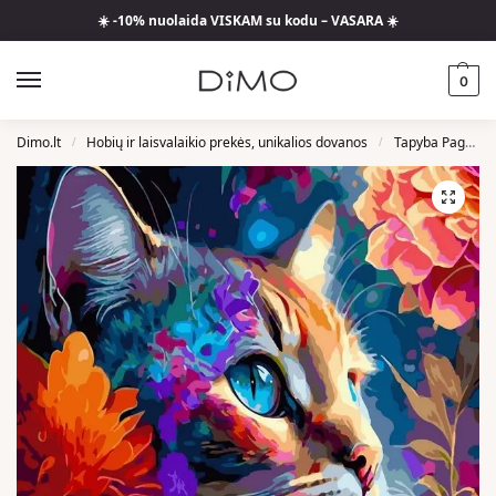
☀️ -10% nuolaida VISKAM su kodu – VASARA ☀️
0
Dimo.lt
Hobių ir laisvalaikio prekės, unikalios dovanos
Tapyba Pagal Skaičius
/
/