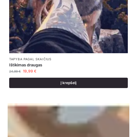
TAPYBA PAGAL SKAIČIUS
Ištikimas draugas
19,99
€
24,99
€
Į krepšelį