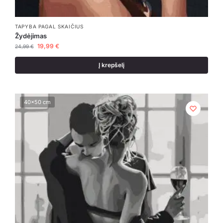
TAPYBA PAGAL SKAIČIUS
Žydėjimas
19,99
€
24,99
€
Į krepšelį
40x50 cm