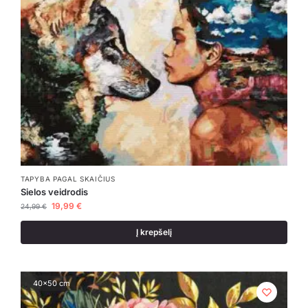
TAPYBA PAGAL SKAIČIUS
Sielos veidrodis
19,99
€
24,99
€
Į krepšelį
40x50 cm