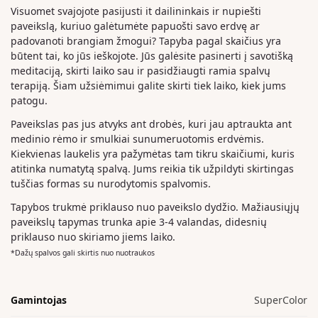
Visuomet svajojote pasijusti it dailininkais ir nupiešti
paveikslą, kuriuo galėtumėte papuošti savo erdvę ar
padovanoti brangiam žmogui? Tapyba pagal skaičius yra
būtent tai, ko jūs ieškojote. Jūs galėsite pasinerti į savotišką
meditaciją, skirti laiko sau ir pasidžiaugti ramia spalvų
terapiją. Šiam užsiėmimui galite skirti tiek laiko, kiek jums
patogu.
Paveikslas pas jus atvyks ant drobės, kuri jau aptraukta ant
medinio rėmo ir smulkiai sunumeruotomis erdvėmis.
Kiekvienas laukelis yra pažymėtas tam tikru skaičiumi, kuris
atitinka numatytą spalvą. Jums reikia tik užpildyti skirtingas
tuščias formas su nurodytomis spalvomis.
Tapybos trukmė priklauso nuo paveikslo dydžio. Mažiausiųjų
paveikslų tapymas trunka apie 3-4 valandas, didesnių
priklauso nuo skiriamo jiems laiko.
*Dažų spalvos gali skirtis nuo nuotraukos
Gamintojas
SuperColor