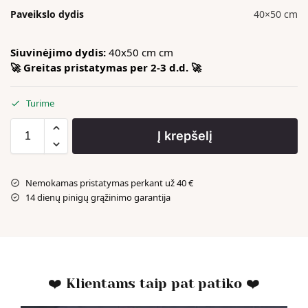
Paveikslo dydis
40×50 cm
Siuvinėjimo dydis:
40x50 cm cm
🚀 Greitas pristatymas per 2-3 d.d. 🚀
Turime
Į krepšelį
Nemokamas pristatymas perkant už 40 €
14 dienų pinigų grąžinimo garantija
❤️ Klientams taip pat patiko ❤️