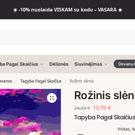
☀️ -10% nuolaida VISKAM su kodu – VASARA ☀️
ba Pagal Skaičius
Dėlionės
Siuvinėjimas
Dovanų 
dovanos
Tapyba Pagal Skaičius
Rožinis slėnis
/
/
Rožinis slėn
19,99
€
24,99
€
Tapyba Pagal Skaiči
Viskas, 