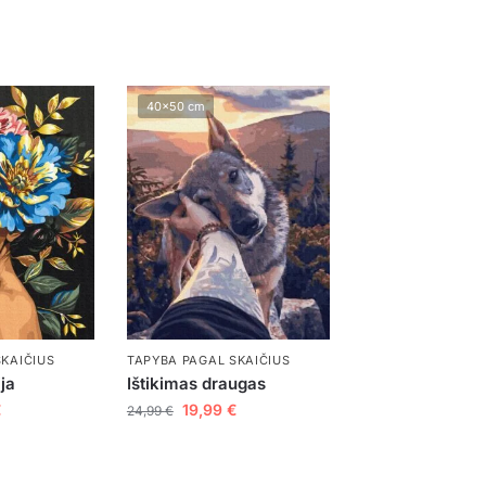
️
40x50 cm
SKAIČIUS
TAPYBA PAGAL SKAIČIUS
ja
Ištikimas draugas
€
19,99
€
24,99
€