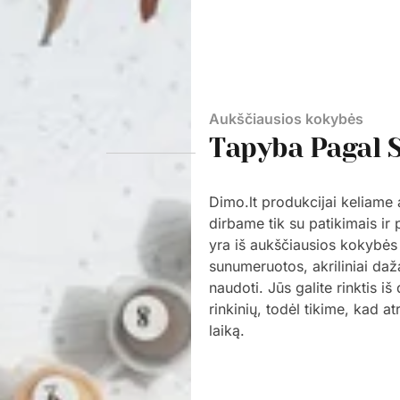
Aukščiausios kokybės
Tapyba Pagal 
Dimo.lt produkcijai keliame
dirbame tik su patikimais ir
yra iš aukščiausios kokybės
sunumeruotos, akriliniai daž
naudoti. Jūs galite rinktis i
rinkinių, todėl tikime, kad a
laiką.