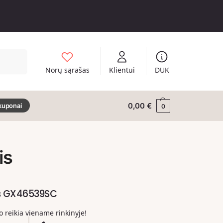
Ieškoti
Norų sąrašas
Klientui
DUK
0,00
€
kuponai
0
is
us GX46539SC
ko reikia viename rinkinyje!