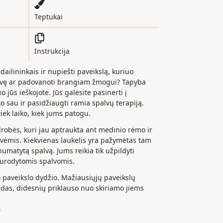
Teptukai
Instrukcija
 dailininkais ir nupiešti paveikslą, kuriuo
dvę ar padovanoti brangiam žmogui? Tapyba
o jūs ieškojote. Jūs galėsite pasinerti į
iko sau ir pasidžiaugti ramia spalvų terapiją.
iek laiko, kiek jums patogu.
drobės, kuri jau aptraukta ant medinio rėmo ir
ėmis. Kiekvienas laukelis yra pažymėtas tam
 numatytą spalvą. Jums reikia tik užpildyti
nurodytomis spalvomis.
paveikslo dydžio. Mažiausiųjų paveikslų
das, didesnių priklauso nuo skiriamo jiems
s