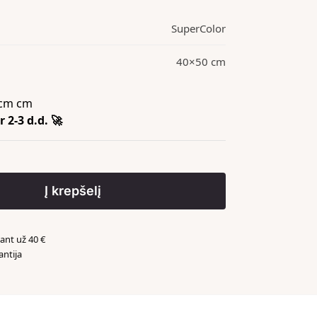
SuperColor
40×50 cm
cm cm
 2-3 d.d. 🚀
Į krepšelį
nt už 40 €
antija