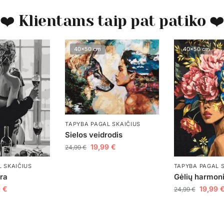
❤️ Klientams taip pat patiko ❤
40x50 cm
40x50 cm
TAPYBA PAGAL SKAIČIUS
Sielos veidrodis
19,99
€
24,99
€
TAPYBA PAGAL 
 SKAIČIUS
Gėlių harmoni
ora
19,99
9
€
24,99
€