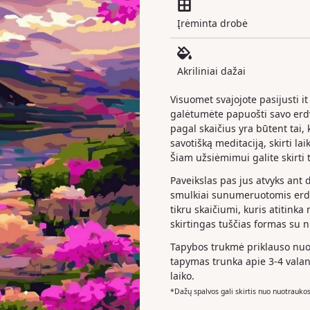
Įrėminta drobė
Akriliniai dažai
Visuomet svajojote pasijusti it
galėtumėte papuošti savo er
pagal skaičius yra būtent tai, k
savotišką meditaciją, skirti la
Šiam užsiėmimui galite skirti t
Paveikslas pas jus atvyks ant 
smulkiai sunumeruotomis erdv
tikru skaičiumi, kuris atitinka
skirtingas tuščias formas su 
Tapybos trukmė priklauso nuo 
tapymas trunka apie 3-4 valan
laiko.
*Dažų spalvos gali skirtis nuo nuotrauko