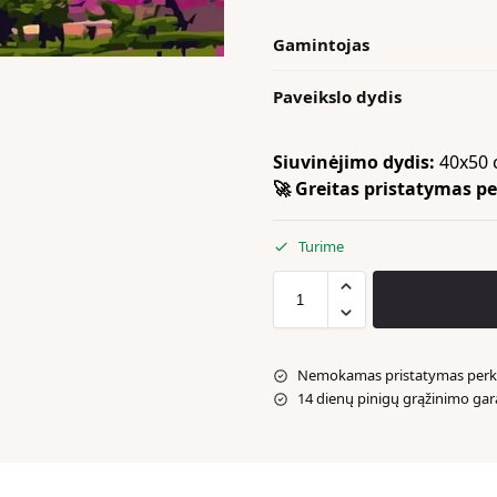
Gamintojas
Paveikslo dydis
Siuvinėjimo dydis:
40x50 
🚀 Greitas pristatymas per
Turime
Nemokamas pristatymas perka
14 dienų pinigų grąžinimo gar