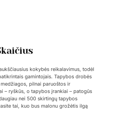
Skaičius
 aukščiausius kokybės reikalavimus, todėl
 patikrintais gamintojais. Tapybos drobės
 medžiagos, pilnai paruoštos ir
ai – ryškūs, o tapybos įrankiai – patogūs
š daugiau nei 500 skirtingų tapybos
trasite tai, kuo bus malonu grožėtis ilgą