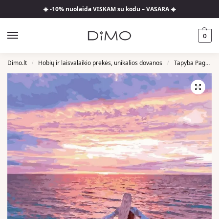
☀️ -10% nuolaida VISKAM su kodu – VASARA ☀️
0
Dimo.lt
Hobių ir laisvalaikio prekės, unikalios dovanos
Tapyba Pagal Skaičius
/
/