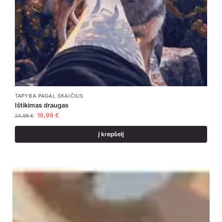
TAPYBA PAGAL SKAIČIUS
Ištikimas draugas
19,99
€
24,99
€
Į krepšelį