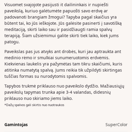
Visuomet svajojote pasijusti it dailininkais ir nupiešti
paveikslą, kuriuo galėtumėte papuošti savo erdvę ar
padovanoti brangiam žmogui? Tapyba pagal skaičius yra
būtent tai, ko jūs ieškojote. Jūs galėsite pasinerti į savotišką
meditaciją, skirti laiko sau ir pasidžiaugti ramia spalvų
terapiją. Šiam užsiėmimui galite skirti tiek laiko, kiek jums
patogu.
Paveikslas pas jus atvyks ant drobės, kuri jau aptraukta ant
medinio rėmo ir smulkiai sunumeruotomis erdvėmis.
Kiekvienas laukelis yra pažymėtas tam tikru skaičiumi, kuris
atitinka numatytą spalvą. Jums reikia tik užpildyti skirtingas
tuščias formas su nurodytomis spalvomis.
Tapybos trukmė priklauso nuo paveikslo dydžio. Mažiausiųjų
paveikslų tapymas trunka apie 3-4 valandas, didesnių
priklauso nuo skiriamo jiems laiko.
*Dažų spalvos gali skirtis nuo nuotraukos
Gamintojas
SuperColor