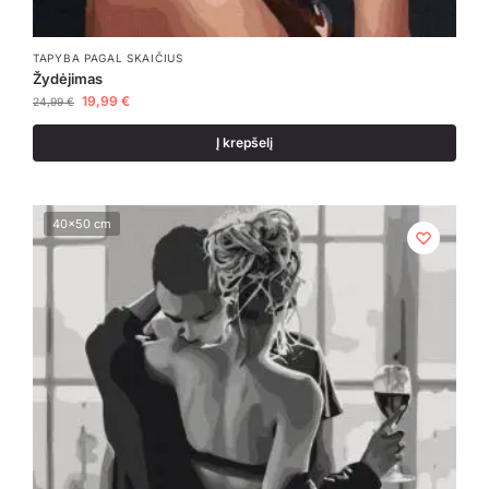
TAPYBA PAGAL SKAIČIUS
Žydėjimas
19,99
€
24,99
€
Į krepšelį
40x50 cm