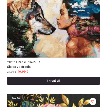
TAPYBA PAGAL SKAIČIUS
Sielos veidrodis
19,99
€
24,99
€
Į krepšelį
40x50 cm