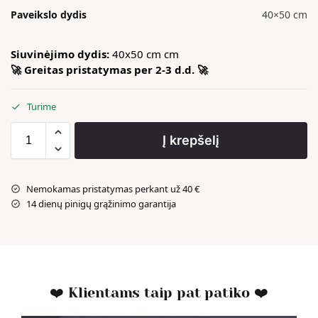
Paveikslo dydis
40×50 cm
Siuvinėjimo dydis:
40x50 cm cm
🚀 Greitas pristatymas per 2-3 d.d. 🚀
Turime
Į krepšelį
Nemokamas pristatymas perkant už 40 €
14 dienų pinigų grąžinimo garantija
❤️ Klientams taip pat patiko ❤️