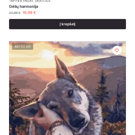
TAPYBA PAGAL SKAIČIUS
Gėlių harmonija
19,99
€
24,99
€
Į krepšelį
40x50 cm