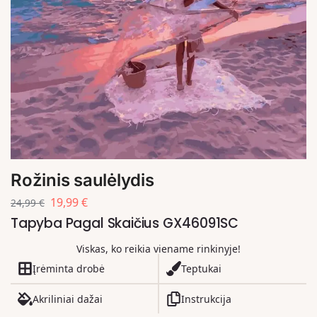
Rožinis saulėlydis
19,99
€
24,99
€
Tapyba Pagal Skaičius GX46091SC
Viskas, ko reikia viename rinkinyje!
Įrėminta drobė
Teptukai
Akriliniai dažai
Instrukcija