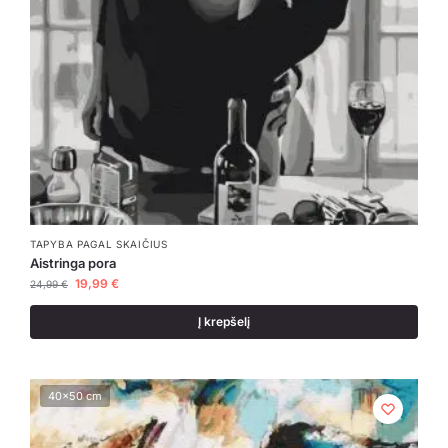
TAPYBA PAGAL SKAIČIUS
Aistringa pora
19,99
€
24,99
€
Į krepšelį
40x50 cm