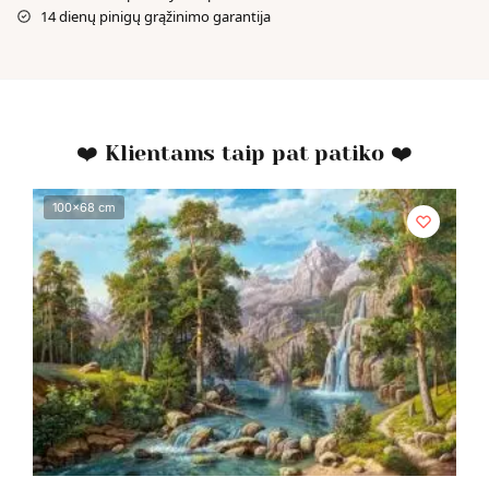
14 dienų pinigų grąžinimo garantija
❤️ Klientams taip pat patiko ❤️
100x68 cm