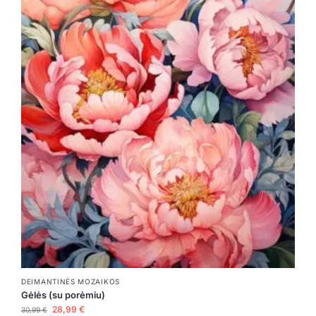
DEIMANTINĖS MOZAIKOS
Gėlės (su porėmiu)
28,99
€
30,99
€