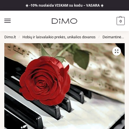
☀️ -10% nuolaida VISKAM su kodu – VASARA ☀️
0
Dimo.lt
Hobių ir laisvalaikio prekės, unikalios dovanos
Deimantinės Mozaikos
/
/