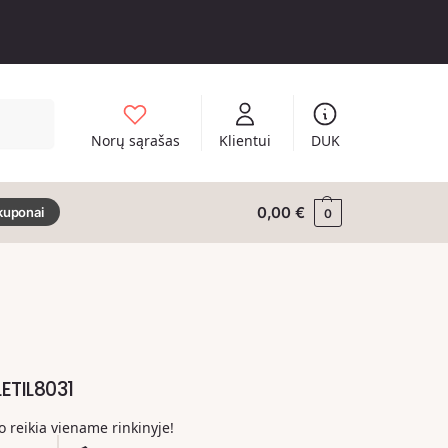
Ieškoti
Norų sąrašas
Klientui
DUK
0,00
€
kuponai
0
LETIL8031
ko reikia viename rinkinyje!