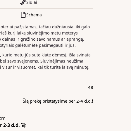
Siūlai
Schema
moteriai pažįstamas, tačiau dažniausiai iki galo
ieš kurį laiką siuvinėjimo metu moterys
o dainas ir gražino savo namus ar aprangą.
potyriais galėtumėte pasimėgauti ir jūs.
, kurio metu jūs sutelkiate dėmesį, išlaisvinate
sau bei savo svajonėms. Siuvinėjimas neužima
 visur ir visuomet, kai tik turite laisvą minutę.
48
Šią prekę pristatysime per 2-4 d.d.❗️
cm
 2-3 d.d. 🚀