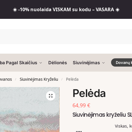
☀️ -10% nuolaida VISKAM su kodu – VASARA ☀️
ba Pagal Skaičius
Dėlionės
Siuvinėjimas
Dovanų 
dovanos
Siuvinėjimas Kryželiu
Pelėda
/
/
Pelėda
64,99
€
Siuvinėjimas kryželiu S
Viskas, 