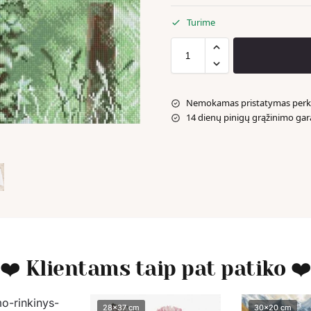
Turime
Nemokamas pristatymas perka
14 dienų pinigų grąžinimo gar
❤️ Klientams taip pat patiko ❤
28x37 cm
28x37 cm
30x20 cm
30x20 cm