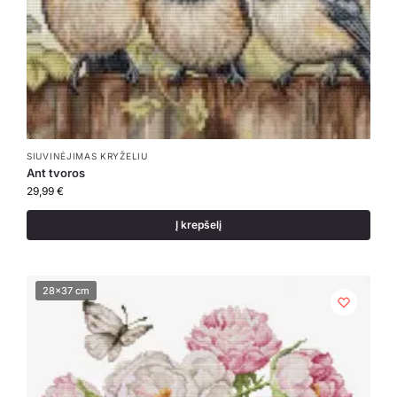
SIUVINĖJIMAS KRYŽELIU
Ant tvoros
29,99
€
Į krepšelį
28x37 cm
28x37 cm