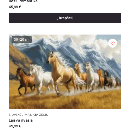
Rožių romantika
45,99
€
Į krepšelį
30x20 cm
30x20 cm
SIUVINĖJIMAS KRYŽELIU
Laisva dvasia
49,99
€