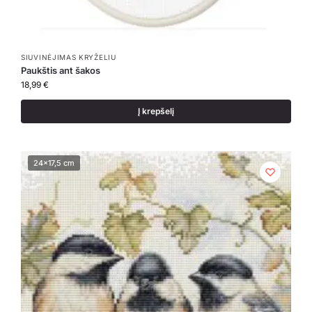
SIUVINĖJIMAS KRYŽELIU
Paukštis ant šakos
18,99
€
Į krepšelį
24x17,5 cm
24x17,5 cm