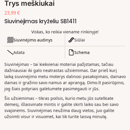
Trys meškiukai
23,99
€
Siuvinėjimas kryželiu SB1411
Viskas, ko reikia viename rinkinyje!
Siuvinėjimo audinys
Siūlai
Adata
Schema
Siuvinėjimas – tai kiekvienai moteriai pažįstamas, tačiau
dažniausiai iki galo neatrastas užsiėmimas. Dar prieš kurį
laiką siuvinėjimo metu moterys dalinosi pasakojimais, dainavo
dainas ir gražino savo namus ar aprangą. Dimo.lt pasirūpino,
jog šiais potyriais galėtumėte pasimėgauti ir jūs.
Šis užsiėmimas – tikras poilsis, kurio metu jūs sutelkiate
dėmesį, išlaisvinate mintis ir galite skirti laiko sau bei savo
svajonėms. Siuvinėjimas neužima daug vietos, juo galite
užsiimti visur ir visuomet, kai tik turite laisvą minutę.