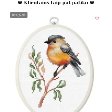
❤️ Klientams taip pat patiko ❤️
8x10,5 cm
8x10,5 cm