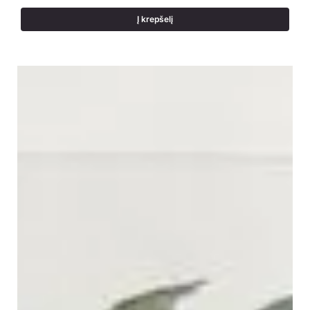
Į krepšelį