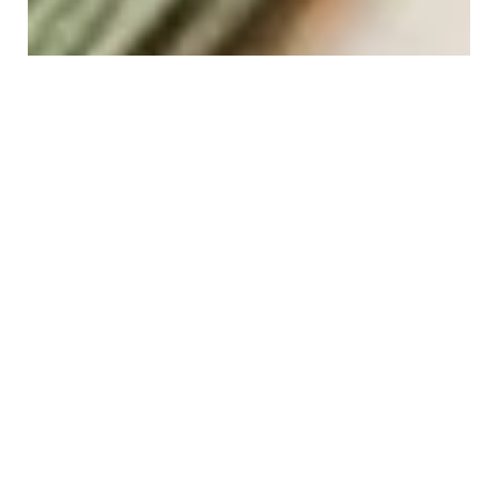
Aukščiausios kokybės
Siuvinėjimas Kryželiu
Dimo.lt produkcijai keliame aukščiausius kokybės
reikalavimus, todėl dirbame tik su patikimais ir patikrintais
gamintojais. Jus pasieks kokybiška siuvinėjimo drobė, tvirti,
kokybiški siūlai, adata bei visi reikiami įrankiai.