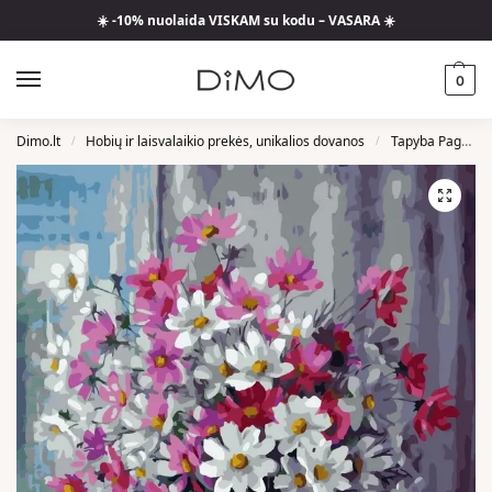
☀️ -10% nuolaida VISKAM su kodu – VASARA ☀️
0
Dimo.lt
Hobių ir laisvalaikio prekės, unikalios dovanos
Tapyba Pagal Skaičius
/
/