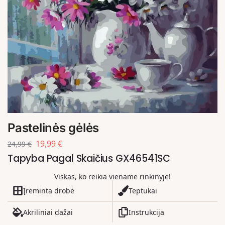
Pastelinės gėlės
19,99
€
24,99
€
Tapyba Pagal Skaičius GX46541SC
Viskas, ko reikia viename rinkinyje!
Įrėminta drobė
Teptukai
Akriliniai dažai
Instrukcija