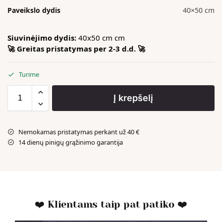
Paveikslo dydis
40×50 cm
Siuvinėjimo dydis:
40x50 cm cm
🚀 Greitas pristatymas per 2-3 d.d. 🚀
Turime
Į krepšelį
Nemokamas pristatymas perkant už 40 €
14 dienų pinigų grąžinimo garantija
❤️ Klientams taip pat patiko ❤️