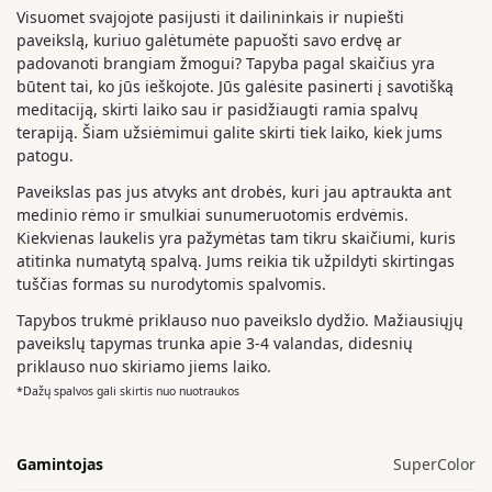
Visuomet svajojote pasijusti it dailininkais ir nupiešti
paveikslą, kuriuo galėtumėte papuošti savo erdvę ar
padovanoti brangiam žmogui? Tapyba pagal skaičius yra
būtent tai, ko jūs ieškojote. Jūs galėsite pasinerti į savotišką
meditaciją, skirti laiko sau ir pasidžiaugti ramia spalvų
terapiją. Šiam užsiėmimui galite skirti tiek laiko, kiek jums
patogu.
Paveikslas pas jus atvyks ant drobės, kuri jau aptraukta ant
medinio rėmo ir smulkiai sunumeruotomis erdvėmis.
Kiekvienas laukelis yra pažymėtas tam tikru skaičiumi, kuris
atitinka numatytą spalvą. Jums reikia tik užpildyti skirtingas
tuščias formas su nurodytomis spalvomis.
Tapybos trukmė priklauso nuo paveikslo dydžio. Mažiausiųjų
paveikslų tapymas trunka apie 3-4 valandas, didesnių
priklauso nuo skiriamo jiems laiko.
*Dažų spalvos gali skirtis nuo nuotraukos
Gamintojas
SuperColor