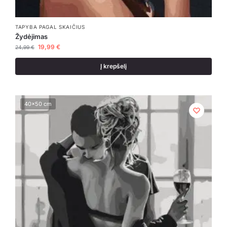
TAPYBA PAGAL SKAIČIUS
Žydėjimas
19,99
€
24,99
€
Į krepšelį
40x50 cm