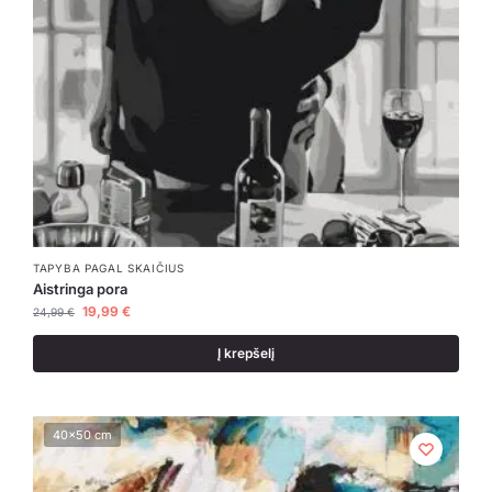
TAPYBA PAGAL SKAIČIUS
Aistringa pora
19,99
€
24,99
€
Į krepšelį
40x50 cm