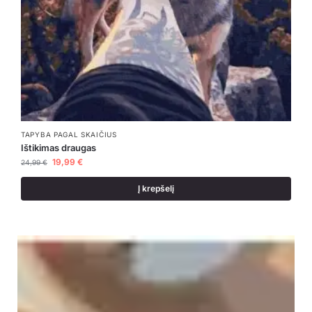
TAPYBA PAGAL SKAIČIUS
Ištikimas draugas
19,99
€
24,99
€
Į krepšelį