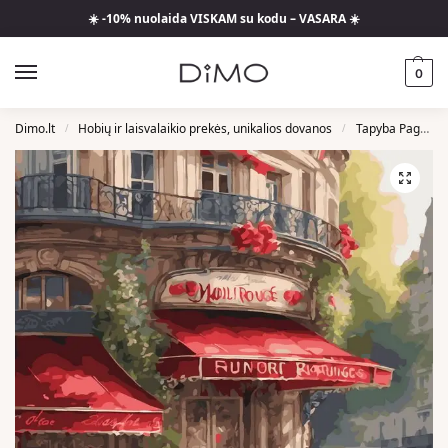
☀️ -10% nuolaida VISKAM su kodu – VASARA ☀️
0
Dimo.lt
Hobių ir laisvalaikio prekės, unikalios dovanos
Tapyba Pagal Skaičius
/
/