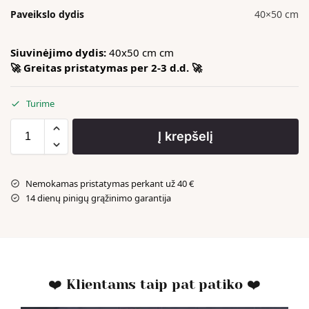
Paveikslo dydis
40×50 cm
Siuvinėjimo dydis:
40x50 cm cm
🚀 Greitas pristatymas per 2-3 d.d. 🚀
Turime
Į krepšelį
Nemokamas pristatymas perkant už 40 €
14 dienų pinigų grąžinimo garantija
❤️ Klientams taip pat patiko ❤️