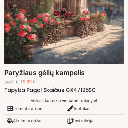
Paryžiaus gėlių kampelis
19,99
€
24,99
€
Tapyba Pagal Skaičius GX47126SC
Viskas, ko reikia viename rinkinyje!
Įrėminta drobė
Teptukai
Akriliniai dažai
Instrukcija