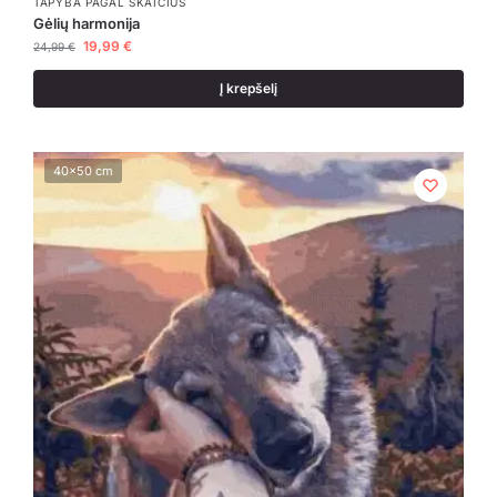
TAPYBA PAGAL SKAIČIUS
Gėlių harmonija
19,99
€
24,99
€
Į krepšelį
40x50 cm