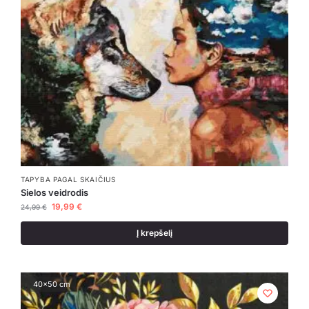
TAPYBA PAGAL SKAIČIUS
Sielos veidrodis
19,99
€
24,99
€
Į krepšelį
40x50 cm