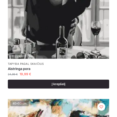
TAPYBA PAGAL SKAIČIUS
Aistringa pora
19,99
€
24,99
€
Į krepšelį
40x50 cm