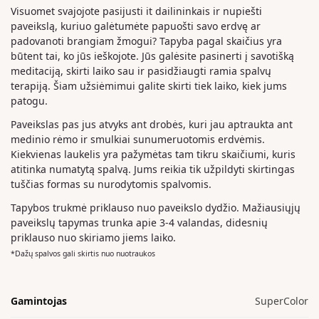
Visuomet svajojote pasijusti it dailininkais ir nupiešti
paveikslą, kuriuo galėtumėte papuošti savo erdvę ar
padovanoti brangiam žmogui? Tapyba pagal skaičius yra
būtent tai, ko jūs ieškojote. Jūs galėsite pasinerti į savotišką
meditaciją, skirti laiko sau ir pasidžiaugti ramia spalvų
terapiją. Šiam užsiėmimui galite skirti tiek laiko, kiek jums
patogu.
Paveikslas pas jus atvyks ant drobės, kuri jau aptraukta ant
medinio rėmo ir smulkiai sunumeruotomis erdvėmis.
Kiekvienas laukelis yra pažymėtas tam tikru skaičiumi, kuris
atitinka numatytą spalvą. Jums reikia tik užpildyti skirtingas
tuščias formas su nurodytomis spalvomis.
Tapybos trukmė priklauso nuo paveikslo dydžio. Mažiausiųjų
paveikslų tapymas trunka apie 3-4 valandas, didesnių
priklauso nuo skiriamo jiems laiko.
*Dažų spalvos gali skirtis nuo nuotraukos
Gamintojas
SuperColor