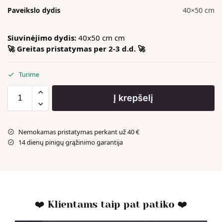
Paveikslo dydis
40×50 cm
Siuvinėjimo dydis:
40x50 cm cm
🚀 Greitas pristatymas per 2-3 d.d. 🚀
Turime
Į krepšelį
Nemokamas pristatymas perkant už 40 €
14 dienų pinigų grąžinimo garantija
❤️ Klientams taip pat patiko ❤️