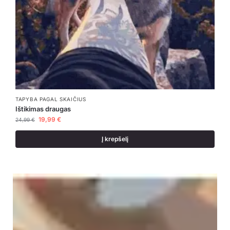
TAPYBA PAGAL SKAIČIUS
Ištikimas draugas
19,99
€
24,99
€
Į krepšelį