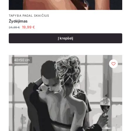
TAPYBA PAGAL SKAIČIUS
Žydėjimas
19,99
€
24,99
€
Į krepšelį
40x50 cm