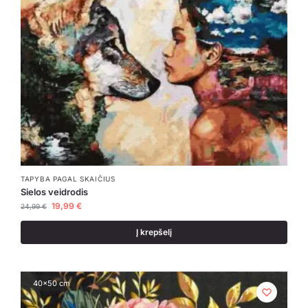
TAPYBA PAGAL SKAIČIUS
Sielos veidrodis
19,99
€
24,99
€
Į krepšelį
40x50 cm