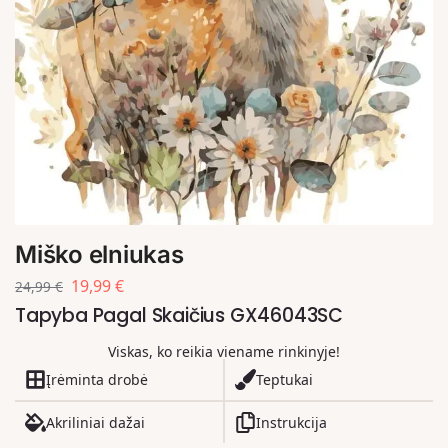
Miško elniukas
19,99
€
24,99
€
Tapyba Pagal Skaičius GX46043SC
Viskas, ko reikia viename rinkinyje!
Įrėminta drobė
Teptukai
Akriliniai dažai
Instrukcija