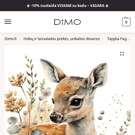
☀️ -10% nuolaida VISKAM su kodu – VASARA ☀️
0
Dimo.lt
Hobių ir laisvalaikio prekės, unikalios dovanos
Tapyba Pagal Skaičius
/
/