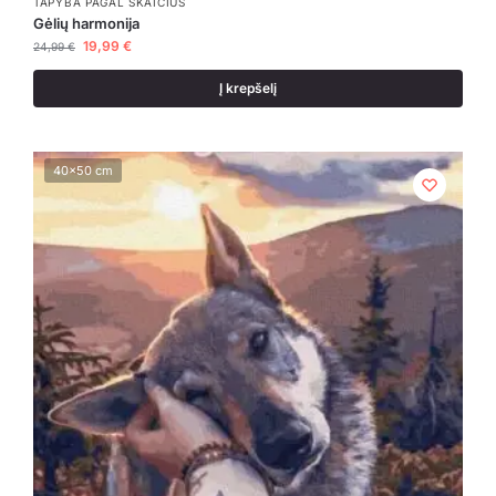
TAPYBA PAGAL SKAIČIUS
Gėlių harmonija
19,99
€
24,99
€
Į krepšelį
40x50 cm