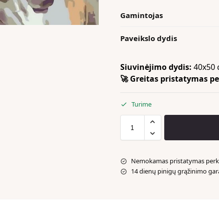
Gamintojas
Paveikslo dydis
Siuvinėjimo dydis:
40x50 
🚀 Greitas pristatymas per
Turime
Nemokamas pristatymas perka
14 dienų pinigų grąžinimo gar