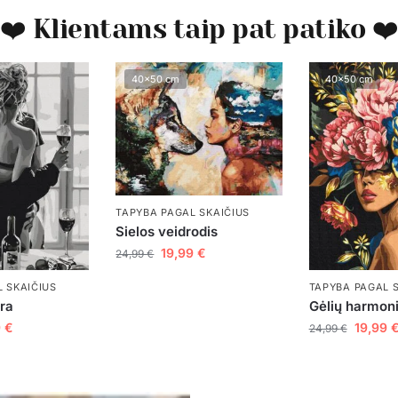
❤️ Klientams taip pat patiko ❤
40x50 cm
40x50 cm
TAPYBA PAGAL SKAIČIUS
Sielos veidrodis
19,99
€
24,99
€
TAPYBA PAGAL 
 SKAIČIUS
Gėlių harmoni
ora
19,99
9
€
24,99
€