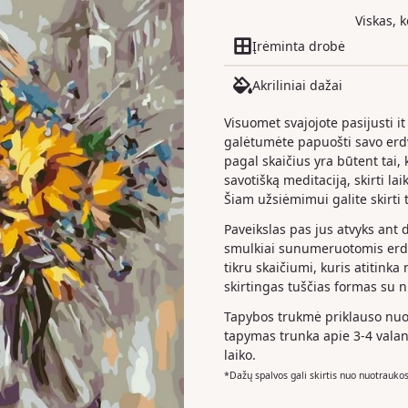
Viskas, 
Įrėminta drobė
Akriliniai dažai
Visuomet svajojote pasijusti it
galėtumėte papuošti savo er
pagal skaičius yra būtent tai, k
savotišką meditaciją, skirti la
Šiam užsiėmimui galite skirti t
Paveikslas pas jus atvyks ant 
smulkiai sunumeruotomis erdv
tikru skaičiumi, kuris atitinka
skirtingas tuščias formas su 
Tapybos trukmė priklauso nuo 
tapymas trunka apie 3-4 valan
laiko.
*Dažų spalvos gali skirtis nuo nuotrauko