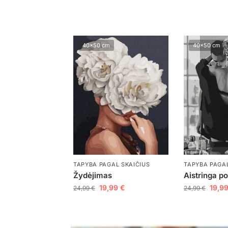
40x50 cm
40x50 cm
TAPYBA PAGAL SKAIČIUS
TAPYBA PAGAL
Žydėjimas
Aistringa p
19,99
€
19,9
24,99
€
24,99
€