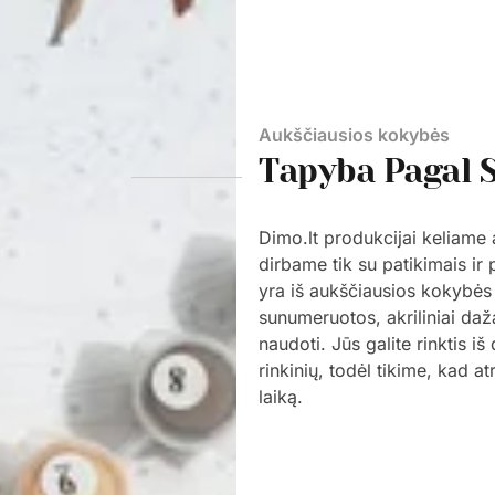
Aukščiausios kokybės
Tapyba Pagal 
Dimo.lt produkcijai keliame
dirbame tik su patikimais ir
yra iš aukščiausios kokybės
sunumeruotos, akriliniai daž
naudoti. Jūs galite rinktis i
rinkinių, todėl tikime, kad a
laiką.