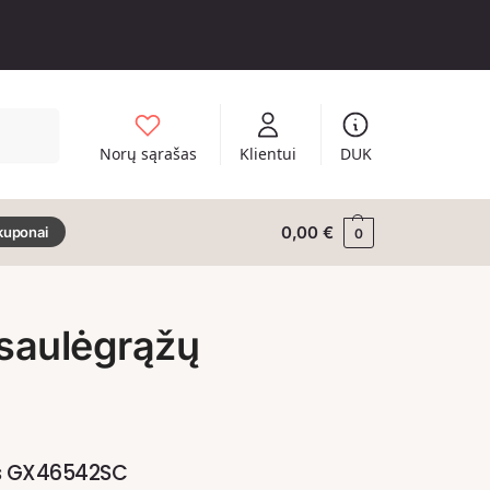
Ieškoti
Norų sąrašas
Klientui
DUK
0,00
€
kuponai
0
saulėgrąžų
us GX46542SC