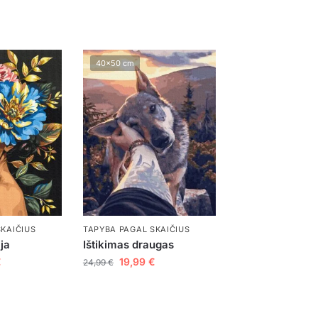
️
40x50 cm
SKAIČIUS
TAPYBA PAGAL SKAIČIUS
ja
Ištikimas draugas
€
19,99
€
24,99
€