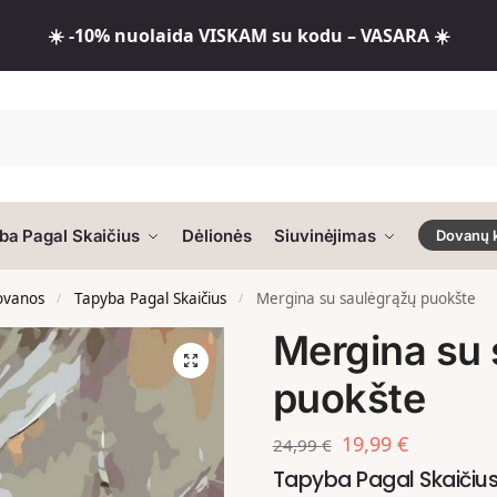
☀️ -10% nuolaida VISKAM su kodu – VASARA ☀️
ba Pagal Skaičius
Dėlionės
Siuvinėjimas
Dovanų 
dovanos
Tapyba Pagal Skaičius
Mergina su saulėgrąžų puokšte
/
/
Mergina su 
puokšte
19,99
€
24,99
€
Tapyba Pagal Skaiči