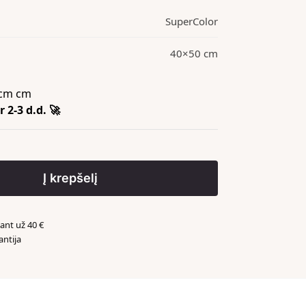
SuperColor
40×50 cm
cm cm
 2-3 d.d. 🚀
Į krepšelį
nt už 40 €
antija