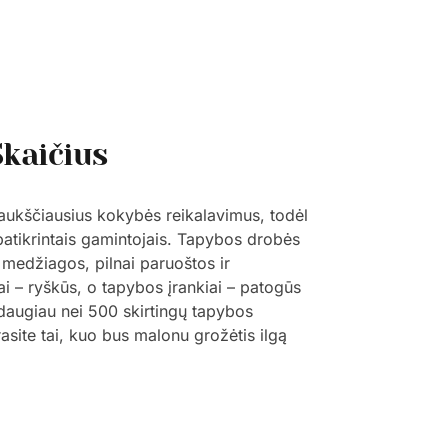
Skaičius
 aukščiausius kokybės reikalavimus, todėl
 patikrintais gamintojais. Tapybos drobės
 medžiagos, pilnai paruoštos ir
ai – ryškūs, o tapybos įrankiai – patogūs
š daugiau nei 500 skirtingų tapybos
trasite tai, kuo bus malonu grožėtis ilgą