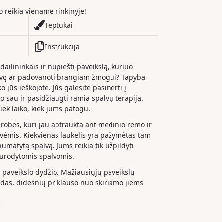
ko reikia viename rinkinyje!
Teptukai
Instrukcija
 dailininkais ir nupiešti paveikslą, kuriuo
dvę ar padovanoti brangiam žmogui? Tapyba
o jūs ieškojote. Jūs galėsite pasinerti į
iko sau ir pasidžiaugti ramia spalvų terapiją.
iek laiko, kiek jums patogu.
drobės, kuri jau aptraukta ant medinio rėmo ir
ėmis. Kiekvienas laukelis yra pažymėtas tam
 numatytą spalvą. Jums reikia tik užpildyti
nurodytomis spalvomis.
paveikslo dydžio. Mažiausiųjų paveikslų
das, didesnių priklauso nuo skiriamo jiems
s