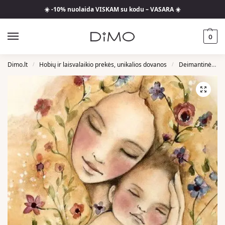
☀️ -10% nuolaida VISKAM su kodu – VASARA ☀️
0
Dimo.lt
Hobių ir laisvalaikio prekės, unikalios dovanos
Deimantinės Mozaikos
/
/