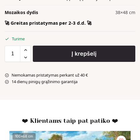
Mozaikos dydis
38×48 cm
🚀 Greitas pristatymas per 2-3 d.d. 🚀
Turime
Į krepšelį
Nemokamas pristatymas perkant už 40 €
14 dienų pinigų grąžinimo garantija
❤️ Klientams taip pat patiko ❤️
100x68 cm