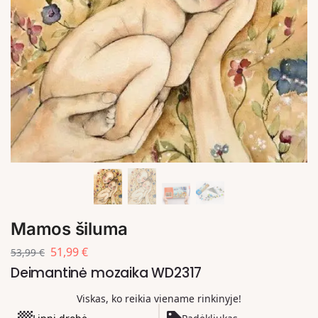
Mamos šiluma
51,99
€
53,99
€
Deimantinė mozaika WD2317
Viskas, ko reikia viename rinkinyje!