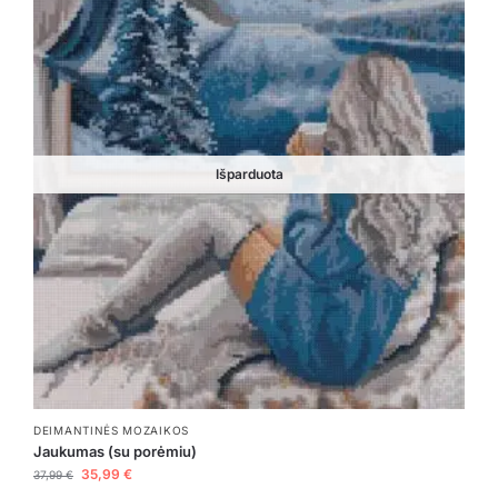
Išparduota
DEIMANTINĖS MOZAIKOS
Jaukumas (su porėmiu)
35,99
€
37,99
€