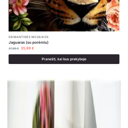
DEIMANTINĖS MOZAIKOS
Jaguaras (su porėmiu)
35,99
€
37,99
€
Pranešti, kai bus prekyboje