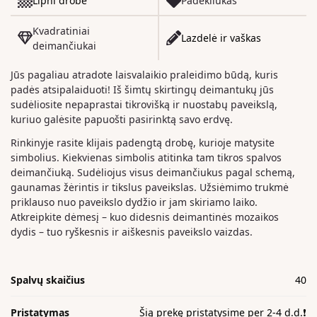
Lipni drobė
Padėkliukas
Kvadratiniai
Lazdelė ir vaškas
deimančiukai
Jūs pagaliau atradote laisvalaikio praleidimo būdą, kuris
padės atsipalaiduoti! Iš šimtų skirtingų deimantukų jūs
sudėliosite nepaprastai tikrovišką ir nuostabų paveikslą,
kuriuo galėsite papuošti pasirinktą savo erdvę.
Rinkinyje rasite klijais padengtą drobę, kurioje matysite
simbolius. Kiekvienas simbolis atitinka tam tikros spalvos
deimančiuką. Sudėliojus visus deimančiukus pagal schemą,
gaunamas žėrintis ir tikslus paveikslas. Užsiėmimo trukmė
priklauso nuo paveikslo dydžio ir jam skiriamo laiko.
Atkreipkite dėmesį – kuo didesnis deimantinės mozaikos
dydis – tuo ryškesnis ir aiškesnis paveikslo vaizdas.
Spalvų skaičius
40
Pristatymas
Šią prekę pristatysime per 2-4 d.d.❗️