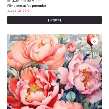
DEIMANTINĖS MOZAIKOS
Filmų metas (su porėmiu)
28,99
€
30,99
€
Į krepšelį
30x40 cm