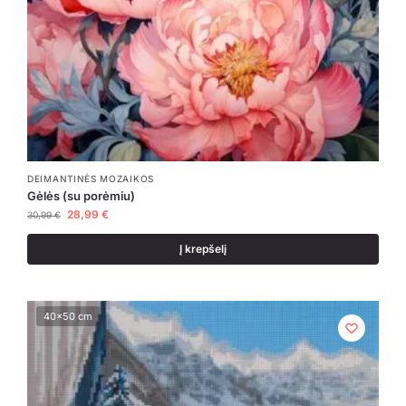
DEIMANTINĖS MOZAIKOS
Gėlės (su porėmiu)
28,99
€
30,99
€
Į krepšelį
40x50 cm