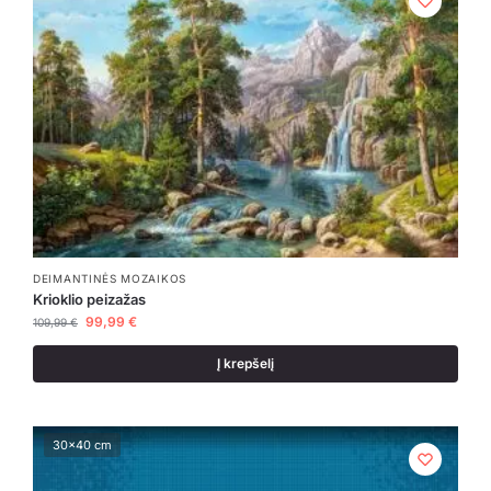
DEIMANTINĖS MOZAIKOS
Krioklio peizažas
99,99
€
109,99
€
Į krepšelį
30x40 cm