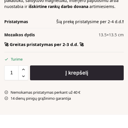
pakabuku, šaldytuvo magnetuku, interjero papuošimu arba
nuostabia ir
išskirtine rankų darbo dovana
artimiesiems.
Pristatymas
Šią prekę pristatysime per 2-4 d.d.❗️
Mozaikos dydis
13.5×13.5 cm
🚀 Greitas pristatymas per 2-3 d.d. 🚀
Turime
Į krepšelį
Nemokamas pristatymas perkant už 40 €
14 dienų pinigų grąžinimo garantija