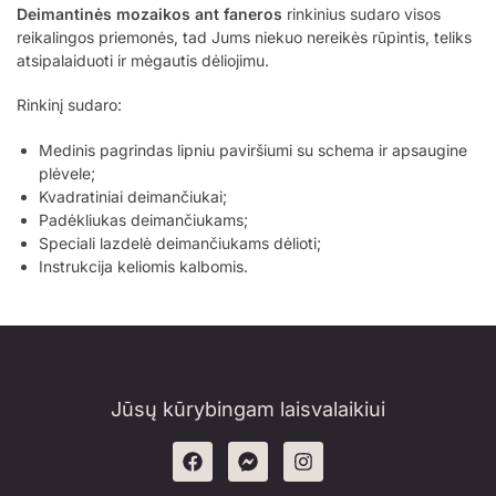
Deimantinės mozaikos ant faneros
rinkinius sudaro visos
reikalingos priemonės, tad Jums niekuo nereikės rūpintis, teliks
atsipalaiduoti ir mėgautis dėliojimu.
Rinkinį sudaro:
Medinis pagrindas lipniu paviršiumi su schema ir apsaugine
plėvele;
Kvadratiniai deimančiukai
;
Padėkliukas deimančiukams;
Speciali lazdelė deimančiukams dėlioti;
Instrukcija keliomis kalbomis.
Jūsų kūrybingam laisvalaikiui