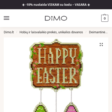
☀️ -10% nuolaida VISKAM su kodu – VASARA ☀️
0
Dimo.lt
Hobių ir laisvalaikio prekės, unikalios dovanos
Deimantinės Mozaikos
/
/