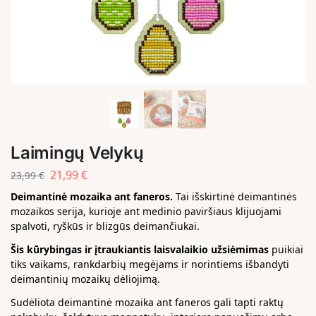
Laimingų Velykų
21,99
€
23,99
€
Deimantinė mozaika ant faneros.
Tai išskirtinė deimantinės
mozaikos serija, kurioje ant medinio paviršiaus klijuojami
spalvoti, ryškūs ir blizgūs deimančiukai.
Šis kūrybingas ir įtraukiantis laisvalaikio užsiėmimas
puikiai
tiks vaikams, rankdarbių megėjams ir norintiems išbandyti
deimantinių mozaikų dėliojimą.
Sudėliota deimantinė mozaika ant faneros gali tapti raktų