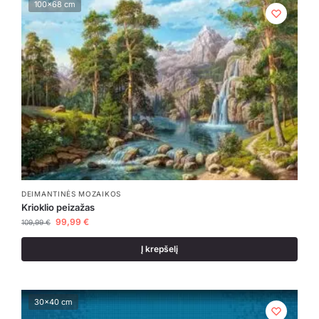
100x68 cm
DEIMANTINĖS MOZAIKOS
Krioklio peizažas
99,99
€
109,99
€
Į krepšelį
30x40 cm