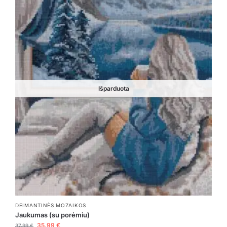
Išparduota
DEIMANTINĖS MOZAIKOS
Jaukumas (su porėmiu)
35,99
€
37,99
€