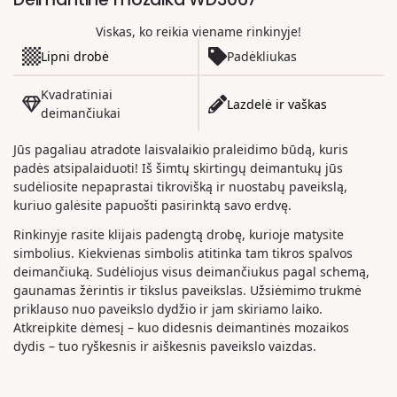
Viskas, ko reikia viename rinkinyje!
Lipni drobė
Padėkliukas
Kvadratiniai
Lazdelė ir vaškas
deimančiukai
Jūs pagaliau atradote laisvalaikio praleidimo būdą, kuris
padės atsipalaiduoti! Iš šimtų skirtingų deimantukų jūs
sudėliosite nepaprastai tikrovišką ir nuostabų paveikslą,
kuriuo galėsite papuošti pasirinktą savo erdvę.
Rinkinyje rasite klijais padengtą drobę, kurioje matysite
simbolius. Kiekvienas simbolis atitinka tam tikros spalvos
deimančiuką. Sudėliojus visus deimančiukus pagal schemą,
gaunamas žėrintis ir tikslus paveikslas. Užsiėmimo trukmė
priklauso nuo paveikslo dydžio ir jam skiriamo laiko.
Atkreipkite dėmesį – kuo didesnis deimantinės mozaikos
dydis – tuo ryškesnis ir aiškesnis paveikslo vaizdas.