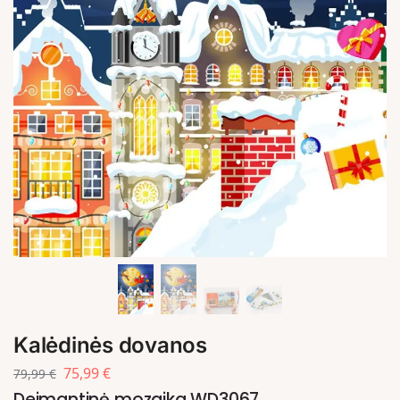
Kalėdinės dovanos
75,99
€
79,99
€
Deimantinė mozaika WD3067