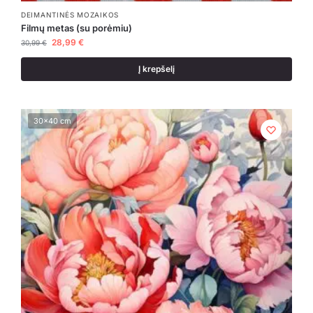
DEIMANTINĖS MOZAIKOS
Filmų metas (su porėmiu)
28,99
€
30,99
€
Į krepšelį
30x40 cm