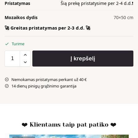
Pristatymas
Šią prekę pristatysime per 2-4 d.d.❗️
Mozaikos dydis
70×50 cm
🚀 Greitas pristatymas per 2-3 d.d. 🚀
Turime
Į krepšelį
Nemokamas pristatymas perkant už 40 €
14 dienų pinigų grąžinimo garantija
❤️ Klientams taip pat patiko ❤️