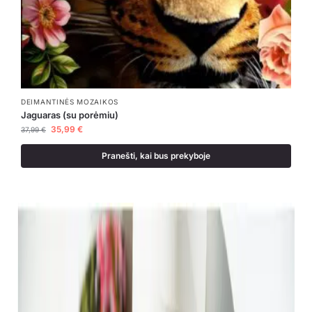
DEIMANTINĖS MOZAIKOS
Jaguaras (su porėmiu)
35,99
€
37,99
€
Pranešti, kai bus prekyboje