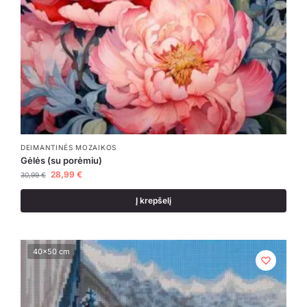
DEIMANTINĖS MOZAIKOS
Gėlės (su porėmiu)
28,99
€
30,99
€
Į krepšelį
40x50 cm