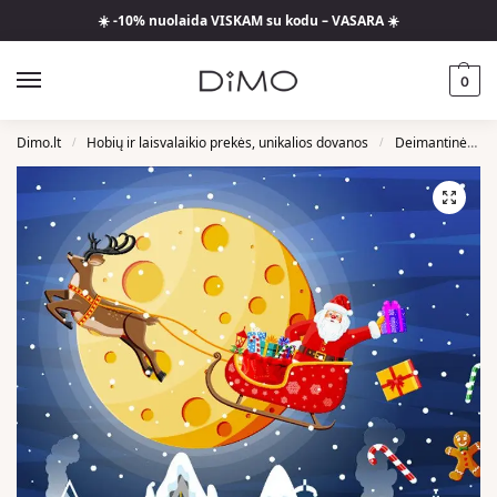
☀️ -10% nuolaida VISKAM su kodu – VASARA ☀️
0
Dimo.lt
Hobių ir laisvalaikio prekės, unikalios dovanos
Deimantinės Mozaikos
/
/