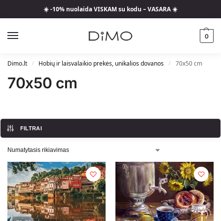
☀️ -10% nuolaida VISKAM su kodu – VASARA ☀️
0
Dimo.lt
Hobių ir laisvalaikio prekės, unikalios dovanos
70x50 cm
/
/
70x50 cm
FILTRAI