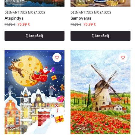
70x50 cm
70x50 cm
DEIMANTINĖS MOZAIKOS
DEIMANTINĖS MOZAIKOS
Atspindys
Samovaras
75,99
€
75,99
€
79,99
€
79,99
€
Į krepšelį
Į krepšelį
50x70 cm
70x50 cm