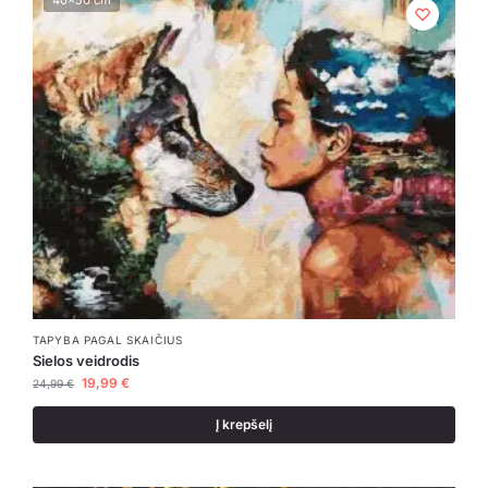
TAPYBA PAGAL SKAIČIUS
Sielos veidrodis
19,99
€
24,99
€
Į krepšelį