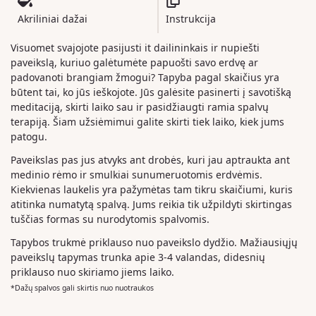
Akriliniai dažai
Instrukcija
Visuomet svajojote pasijusti it dailininkais ir nupiešti
paveikslą, kuriuo galėtumėte papuošti savo erdvę ar
padovanoti brangiam žmogui? Tapyba pagal skaičius yra
būtent tai, ko jūs ieškojote. Jūs galėsite pasinerti į savotišką
meditaciją, skirti laiko sau ir pasidžiaugti ramia spalvų
terapiją. Šiam užsiėmimui galite skirti tiek laiko, kiek jums
patogu.
Paveikslas pas jus atvyks ant drobės, kuri jau aptraukta ant
medinio rėmo ir smulkiai sunumeruotomis erdvėmis.
Kiekvienas laukelis yra pažymėtas tam tikru skaičiumi, kuris
atitinka numatytą spalvą. Jums reikia tik užpildyti skirtingas
tuščias formas su nurodytomis spalvomis.
Tapybos trukmė priklauso nuo paveikslo dydžio. Mažiausiųjų
paveikslų tapymas trunka apie 3-4 valandas, didesnių
priklauso nuo skiriamo jiems laiko.
*Dažų spalvos gali skirtis nuo nuotraukos