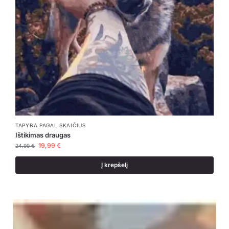
TAPYBA PAGAL SKAIČIUS
Ištikimas draugas
19,99
€
24,99
€
Į krepšelį