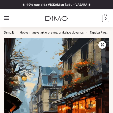
☀️ -10% nuolaida VISKAM su kodu – VASARA ☀️
0
Dimo.lt
Hobių ir laisvalaikio prekės, unikalios dovanos
Tapyba Pagal Skaičius
/
/