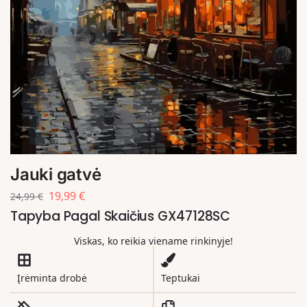
Jauki gatvė
19,99
€
24,99
€
Tapyba Pagal Skaičius GX47128SC
Viskas, ko reikia viename rinkinyje!
Įrėminta drobė
Teptukai