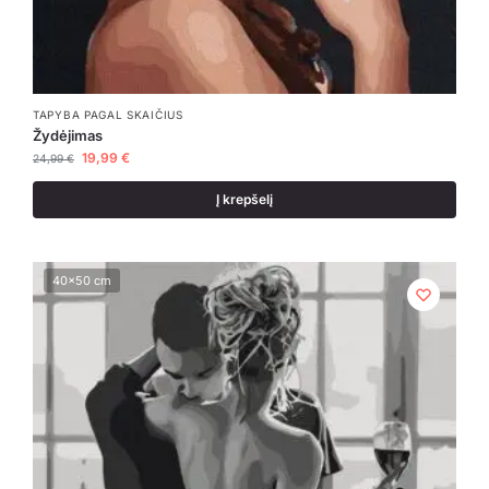
TAPYBA PAGAL SKAIČIUS
Žydėjimas
19,99
€
24,99
€
Į krepšelį
40x50 cm