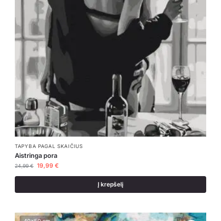
TAPYBA PAGAL SKAIČIUS
Aistringa pora
19,99
€
24,99
€
Į krepšelį
40x50 cm