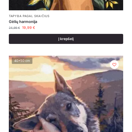
TAPYBA PAGAL SKAIČIUS
Gėlių harmonija
19,99
€
24,99
€
Į krepšelį
40x50 cm