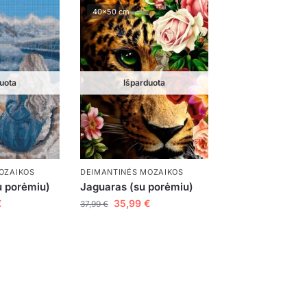
40x50 cm
uota
Išparduota
OZAIKOS
DEIMANTINĖS MOZAIKOS
 porėmiu)
Jaguaras (su porėmiu)
€
35,99
€
37,99
€