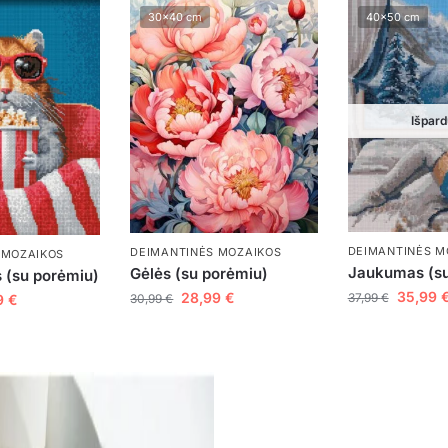
30x40 cm
40x50 cm
Išpard
DEIMANTINĖS M
DEIMANTINĖS MOZAIKOS
 MOZAIKOS
Jaukumas (su
Gėlės (su porėmiu)
 (su porėmiu)
35,99
28,99
€
37,99
€
9
€
30,99
€