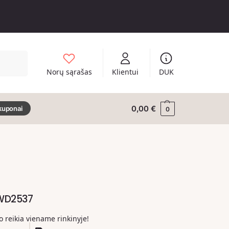
Ieškoti
Norų sąrašas
Klientui
DUK
0,00
€
kuponai
0
 WD2537
ko reikia viename rinkinyje!