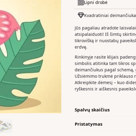
Lipni drobė
Kvadratiniai deimančiuka
Jūs pagaliau atradote laisvala
atsipalaiduoti! Iš šimtų skirt
tikrovišką ir nuostabų paveiks
erdvę.
Rinkinyje rasite klijais paden
simbolis atitinka tam tikros s
deimančiukus pagal schemą, ga
Užsiėmimo trukmė priklauso nu
Atkreipkite dėmesį – kuo dide
ryškesnis ir aiškesnis paveiksl
Spalvų skaičius
Pristatymas