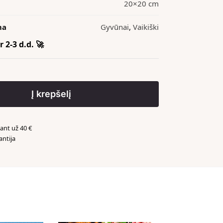
20×20 cm
ma
Gyvūnai
,
Vaikiški
 2-3 d.d. 🚀
Į krepšelį
nt už 40 €
antija
️