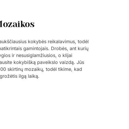
Mozaikos
 aukščiausius kokybės reikalavimus, todėl
patikrintais gamintojais. Drobės, ant kurių
ygios ir nesusiglamžiusios, o klijai
šgausite kokybišką paveikslo vaizdą. Jūs
 800 skirtinų mozaikų, todėl tikime, kad
grožėtis ilgą laiką.