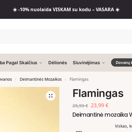
☀️ -10% nuolaida VISKAM su kodu – VASARA ☀️
ba Pagal Skaičius
Dėlionės
Siuvinėjimas
Dovanų 
dovanos
Deimantinės Mozaikos
Flamingas
/
/
Flamingas
23,99
€
25,99
€
Deimantinė mozaika
Viskas, 