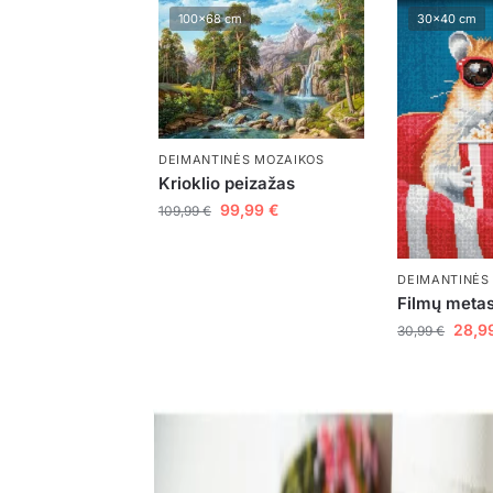
100x68 cm
30x40 cm
DEIMANTINĖS MOZAIKOS
Krioklio peizažas
99,99
€
109,99
€
DEIMANTINĖS
Filmų metas
28,9
30,99
€