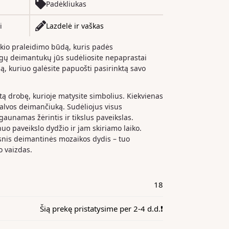
Padėkliukas
i
Lazdelė ir vaškas
ikio praleidimo būdą, kuris padės
ingų deimantukų jūs sudėliosite nepaprastai
lą, kuriuo galėsite papuošti pasirinktą savo
gtą drobę, kurioje matysite simbolius. Kiekvienas
palvos deimančiuką. Sudėliojus visus
unamas žėrintis ir tikslus paveikslas.
o paveikslo dydžio ir jam skiriamo laiko.
snis deimantinės mozaikos dydis – tuo
o vaizdas.
18
Šią prekę pristatysime per 2-4 d.d.❗️