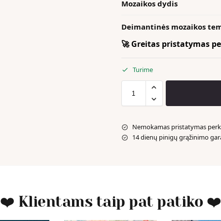
Mozaikos dydis
Deimantinės mozaikos te
🚀 Greitas pristatymas per
Turime
Nemokamas pristatymas perka
14 dienų pinigų grąžinimo gar
❤️ Klientams taip pat patiko ❤