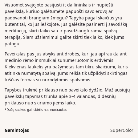
Visuomet svajojote pasijusti it dailininkais ir nupiešti
paveikslą, kuriuo galėtumėte papuošti savo erdvę ar
padovanoti brangiam žmogui? Tapyba pagal skaičius yra
būtent tai, ko jūs ieškojote. Jūs galėsite pasinerti į savotišką
meditaciją, skirti laiko sau ir pasidžiaugti ramia spalvų
terapiją. Šiam užsiėmimui galite skirti tiek laiko, kiek jums
patogu.
Paveikslas pas jus atvyks ant drobės, kuri jau aptraukta ant
medinio rėmo ir smulkiai sunumeruotomis erdvėmis.
Kiekvienas laukelis yra pažymėtas tam tikru skaičiumi, kuris
atitinka numatytą spalvą. Jums reikia tik užpildyti skirtingas
tuščias formas su nurodytomis spalvomis.
Tapybos trukmė priklauso nuo paveikslo dydžio. Mažiausiųjų
paveikslų tapymas trunka apie 3-4 valandas, didesnių
priklauso nuo skiriamo jiems laiko.
*Dažų spalvos gali skirtis nuo nuotraukos
Gamintojas
SuperColor