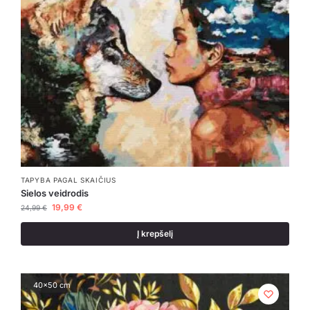
TAPYBA PAGAL SKAIČIUS
Sielos veidrodis
19,99
€
24,99
€
Į krepšelį
40x50 cm