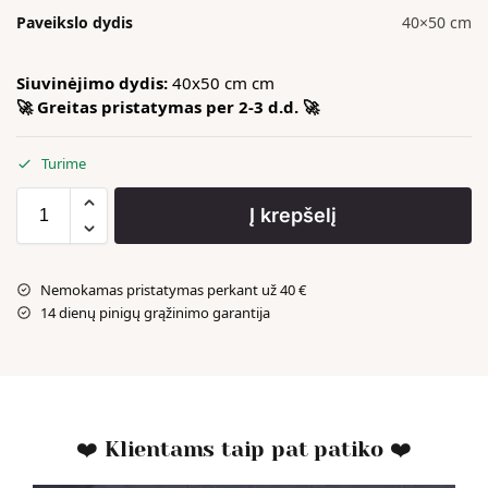
Paveikslo dydis
40×50 cm
Siuvinėjimo dydis:
40x50 cm cm
🚀 Greitas pristatymas per 2-3 d.d. 🚀
Turime
Į krepšelį
Nemokamas pristatymas perkant už 40 €
14 dienų pinigų grąžinimo garantija
❤️ Klientams taip pat patiko ❤️