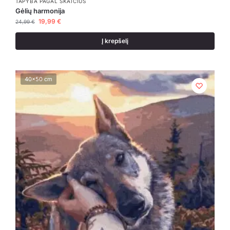
TAPYBA PAGAL SKAIČIUS
Gėlių harmonija
19,99
€
24,99
€
Į krepšelį
40x50 cm