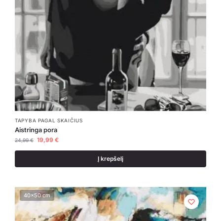
TAPYBA PAGAL SKAIČIUS
Aistringa pora
19,99
€
24,99
€
Į krepšelį
40x50 cm