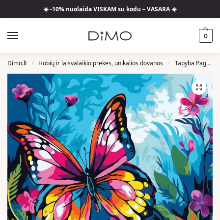
☀️ -10% nuolaida VISKAM su kodu – VASARA ☀️
0
Dimo.lt
Hobių ir laisvalaikio prekės, unikalios dovanos
Tapyba Pagal Skaičius
/
/