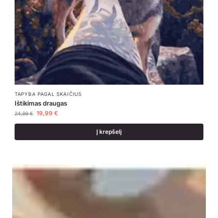
TAPYBA PAGAL SKAIČIUS
Ištikimas draugas
19,99
€
24,99
€
Į krepšelį