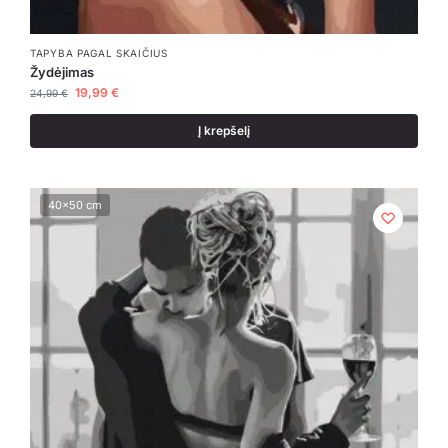
TAPYBA PAGAL SKAIČIUS
Žydėjimas
19,99
€
24,99
€
Į krepšelį
40x50 cm