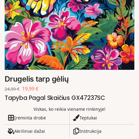
Drugelis tarp gėlių
19,99
€
24,99
€
Tapyba Pagal Skaičius GX47237SC
Viskas, ko reikia viename rinkinyje!
Įrėminta drobė
Teptukai
Akriliniai dažai
Instrukcija