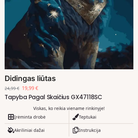
Didingas liūtas
19,99
€
24,99
€
Tapyba Pagal Skaičius GX47118SC
Viskas, ko reikia viename rinkinyje!
Įrėminta drobė
Teptukai
Akriliniai dažai
Instrukcija