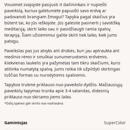
Visuomet svajojote pasijusti it dailininkais ir nupiešti
paveikslą, kuriuo galėtumėte papuošti savo erdvę ar
padovanoti brangiam žmogui? Tapyba pagal skaičius yra
būtent tai, ko jūs ieškojote. Jūs galėsite pasinerti į savotišką
meditaciją, skirti laiko sau ir pasidžiaugti ramia spalvų
terapiją. Šiam užsiėmimui galite skirti tiek laiko, kiek jums
patogu.
Paveikslas pas jus atvyks ant drobės, kuri jau aptraukta ant
medinio rėmo ir smulkiai sunumeruotomis erdvėmis.
Kiekvienas laukelis yra pažymėtas tam tikru skaičiumi, kuris
atitinka numatytą spalvą. Jums reikia tik užpildyti skirtingas
tuščias formas su nurodytomis spalvomis.
Tapybos trukmė priklauso nuo paveikslo dydžio. Mažiausiųjų
paveikslų tapymas trunka apie 3-4 valandas, didesnių
priklauso nuo skiriamo jiems laiko.
*Dažų spalvos gali skirtis nuo nuotraukos
Gamintojas
SuperColor