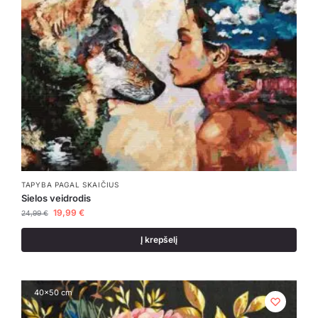
TAPYBA PAGAL SKAIČIUS
Sielos veidrodis
19,99
€
24,99
€
Į krepšelį
40x50 cm