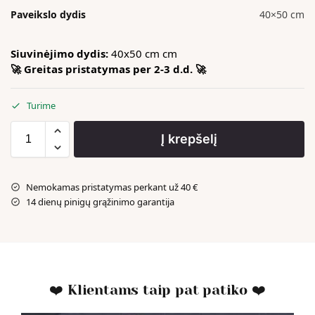
Paveikslo dydis
40×50 cm
Siuvinėjimo dydis:
40x50 cm cm
🚀 Greitas pristatymas per 2-3 d.d. 🚀
Turime
Į krepšelį
Nemokamas pristatymas perkant už 40 €
14 dienų pinigų grąžinimo garantija
❤️ Klientams taip pat patiko ❤️