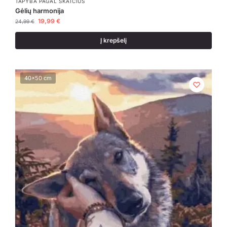
TAPYBA PAGAL SKAIČIUS
Gėlių harmonija
19,99
€
24,99
€
Į krepšelį
40x50 cm