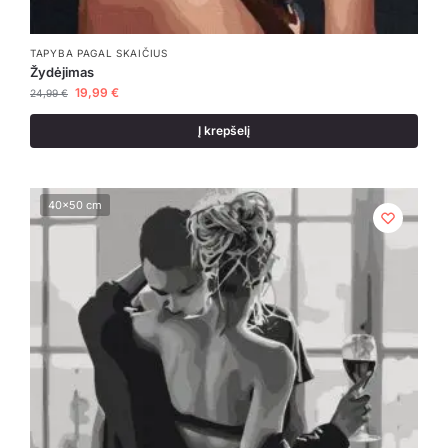
TAPYBA PAGAL SKAIČIUS
Žydėjimas
19,99
€
24,99
€
Į krepšelį
40x50 cm