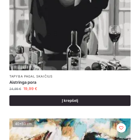
TAPYBA PAGAL SKAIČIUS
Aistringa pora
19,99
€
24,99
€
Į krepšelį
40x50 cm