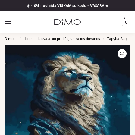
☀️ -10% nuolaida VISKAM su kodu – VASARA ☀️
0
Dimo.lt
Hobių ir laisvalaikio prekės, unikalios dovanos
Tapyba Pagal Skaičius
/
/