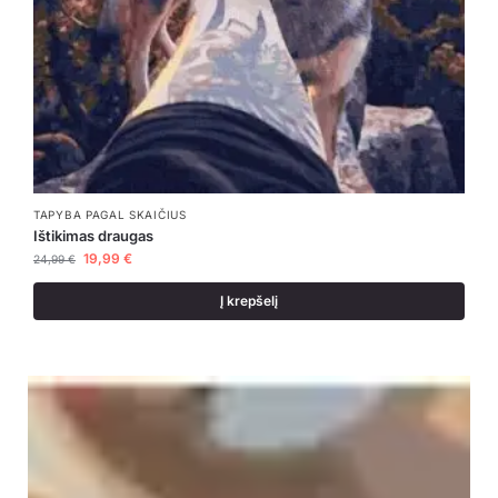
TAPYBA PAGAL SKAIČIUS
Ištikimas draugas
19,99
€
24,99
€
Į krepšelį