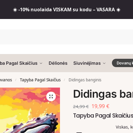
☀️ -10% nuolaida VISKAM su kodu – VASARA ☀️
ba Pagal Skaičius
Dėlionės
Siuvinėjimas
Dovanų 
dovanos
Tapyba Pagal Skaičius
Didingas banginis
/
/
Didingas ba
19,99
€
24,99
€
Tapyba Pagal Skaiči
Viskas, 