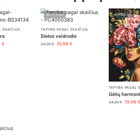
40x50 cm
40x50 cm
 SKAIČIUS
TAPYBA PAGAL SKAIČIUS
ora
Sielos veidrodis
9
€
19,99
€
24,99
€
TAPYBA PAGAL 
Gėlių harmoni
19,99
24,99
€