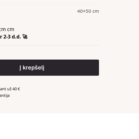
40×50 cm
cm cm
 2-3 d.d. 🚀
Į krepšelį
nt už 40 €
antija
️