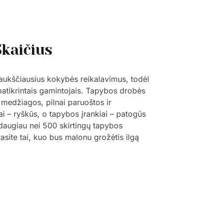
Skaičius
 aukščiausius kokybės reikalavimus, todėl
 patikrintais gamintojais. Tapybos drobės
 medžiagos, pilnai paruoštos ir
ai – ryškūs, o tapybos įrankiai – patogūs
š daugiau nei 500 skirtingų tapybos
trasite tai, kuo bus malonu grožėtis ilgą