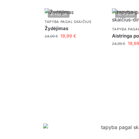
40x50 cm
40x50 cm
TAPYBA PAGAL SKAIČIUS
Žydėjimas
TAPYBA PAGAL
Aistringa p
19,99
€
24,99
€
19,9
24,99
€