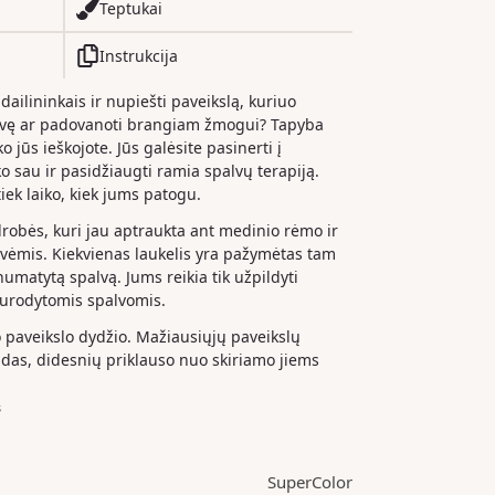
Teptukai
Instrukcija
 dailininkais ir nupiešti paveikslą, kuriuo
dvę ar padovanoti brangiam žmogui? Tapyba
o jūs ieškojote. Jūs galėsite pasinerti į
iko sau ir pasidžiaugti ramia spalvų terapiją.
iek laiko, kiek jums patogu.
drobės, kuri jau aptraukta ant medinio rėmo ir
ėmis. Kiekvienas laukelis yra pažymėtas tam
 numatytą spalvą. Jums reikia tik užpildyti
nurodytomis spalvomis.
paveikslo dydžio. Mažiausiųjų paveikslų
das, didesnių priklauso nuo skiriamo jiems
s
SuperColor