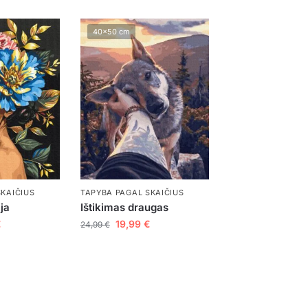
40x50 cm
SKAIČIUS
TAPYBA PAGAL SKAIČIUS
ja
Ištikimas draugas
€
19,99
€
24,99
€