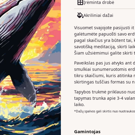
Įrėminta drobė
Akriliniai dažai
Visuomet svajojote pasijusti it
galėtumėte papuošti savo er
pagal skaičius yra būtent tai, k
savotišką meditaciją, skirti la
Šiam užsiėmimui galite skirti t
Paveikslas pas jus atvyks ant 
smulkiai sunumeruotomis erdv
tikru skaičiumi, kuris atitinka
skirtingas tuščias formas su 
Tapybos trukmė priklauso nuo 
tapymas trunka apie 3-4 valan
laiko.
*Dažų spalvos gali skirtis nuo nuotrauko
Gamintojas