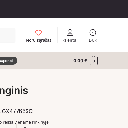
Ieškoti
Norų sąrašas
Klientui
DUK
0,00
€
kuponai
0
nginis
us GX47766SC
ko reikia viename rinkinyje!