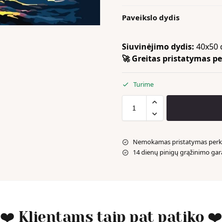
Paveikslo dydis
Siuvinėjimo dydis:
40x50 
🚀 Greitas pristatymas per
Turime
Nemokamas pristatymas perka
14 dienų pinigų grąžinimo gar
❤️ Klientams taip pat patiko ❤