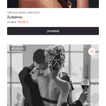
TAPYBA PAGAL SKAIČIUS
Žydėjimas
19,99
€
24,99
€
Į krepšelį
40x50 cm