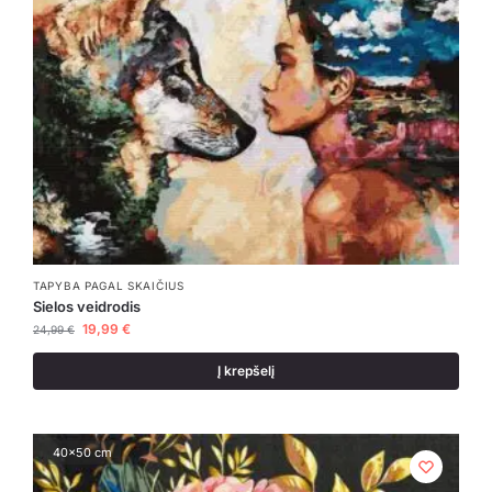
TAPYBA PAGAL SKAIČIUS
Sielos veidrodis
19,99
€
24,99
€
Į krepšelį
40x50 cm