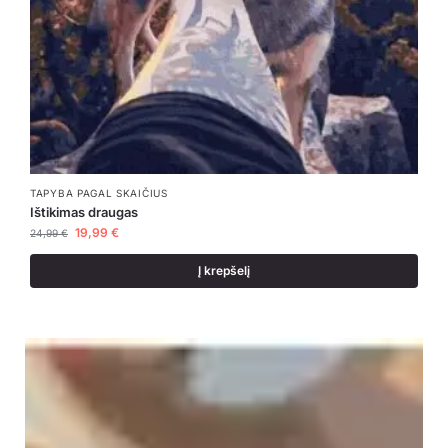
TAPYBA PAGAL SKAIČIUS
Ištikimas draugas
19,99
€
24,99
€
Į krepšelį