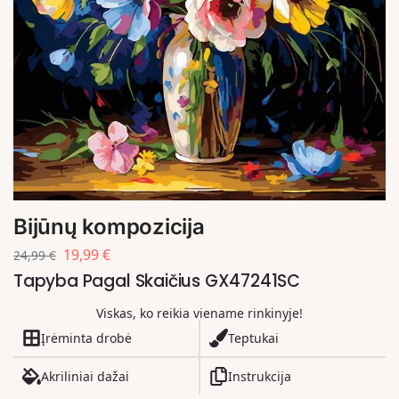
Bijūnų kompozicija
19,99
€
24,99
€
Tapyba Pagal Skaičius GX47241SC
Viskas, ko reikia viename rinkinyje!
Įrėminta drobė
Teptukai
Akriliniai dažai
Instrukcija