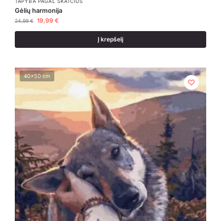
TAPYBA PAGAL SKAIČIUS
Gėlių harmonija
19,99
€
24,99
€
Į krepšelį
40x50 cm