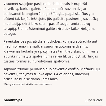
Visuomet svajojote pasijusti it dailininkais ir nupiešti
paveikslą, kuriuo galėtumėte papuošti savo erdvę ar
padovanoti brangiam žmogui? Tapyba pagal skaičius yra
būtent tai, ko jūs ieškojote. Jūs galėsite pasinerti į savotišką
meditaciją, skirti laiko sau ir pasidžiaugti ramia spalvų
terapiją. Šiam užsiėmimui galite skirti tiek laiko, kiek jums
patogu.
Paveikslas pas jus atvyks ant drobės, kuri jau aptraukta ant
medinio rėmo ir smulkiai sunumeruotomis erdvėmis.
Kiekvienas laukelis yra pažymėtas tam tikru skaičiumi, kuris
atitinka numatytą spalvą. Jums reikia tik užpildyti skirtingas
tuščias formas su nurodytomis spalvomis.
Tapybos trukmė priklauso nuo paveikslo dydžio. Mažiausiųjų
paveikslų tapymas trunka apie 3-4 valandas, didesnių
priklauso nuo skiriamo jiems laiko.
*Dažų spalvos gali skirtis nuo nuotraukos
Gamintojas
SuperColor