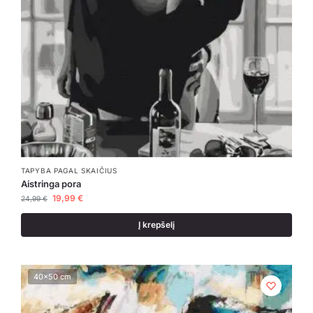
TAPYBA PAGAL SKAIČIUS
Aistringa pora
19,99
€
24,99
€
Į krepšelį
40x50 cm