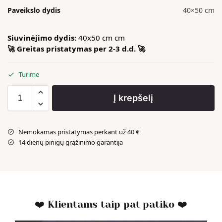
Paveikslo dydis
40×50 cm
Siuvinėjimo dydis:
40x50 cm cm
🚀 Greitas pristatymas per 2-3 d.d. 🚀
Turime
Į krepšelį
Nemokamas pristatymas perkant už 40 €
14 dienų pinigų grąžinimo garantija
❤️ Klientams taip pat patiko ❤️