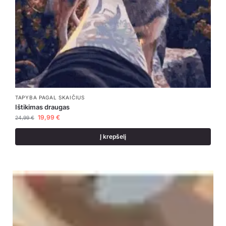
TAPYBA PAGAL SKAIČIUS
Ištikimas draugas
19,99
€
24,99
€
Į krepšelį