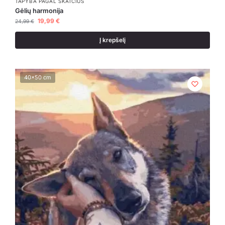
TAPYBA PAGAL SKAIČIUS
Gėlių harmonija
19,99
€
24,99
€
Į krepšelį
40x50 cm