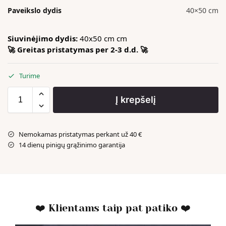
Paveikslo dydis
40×50 cm
Siuvinėjimo dydis:
40x50 cm cm
🚀 Greitas pristatymas per 2-3 d.d. 🚀
Turime
Į krepšelį
Nemokamas pristatymas perkant už 40 €
14 dienų pinigų grąžinimo garantija
❤️ Klientams taip pat patiko ❤️