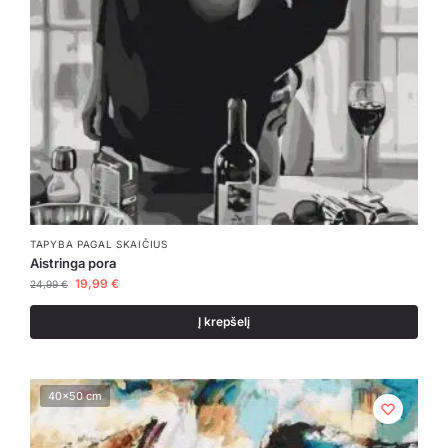
TAPYBA PAGAL SKAIČIUS
Aistringa pora
19,99
€
24,99
€
Į krepšelį
40x50 cm