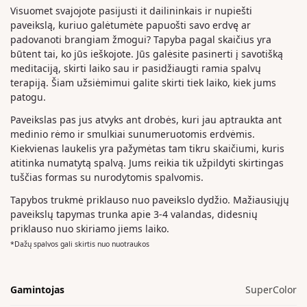
Visuomet svajojote pasijusti it dailininkais ir nupiešti
paveikslą, kuriuo galėtumėte papuošti savo erdvę ar
padovanoti brangiam žmogui? Tapyba pagal skaičius yra
būtent tai, ko jūs ieškojote. Jūs galėsite pasinerti į savotišką
meditaciją, skirti laiko sau ir pasidžiaugti ramia spalvų
terapiją. Šiam užsiėmimui galite skirti tiek laiko, kiek jums
patogu.
Paveikslas pas jus atvyks ant drobės, kuri jau aptraukta ant
medinio rėmo ir smulkiai sunumeruotomis erdvėmis.
Kiekvienas laukelis yra pažymėtas tam tikru skaičiumi, kuris
atitinka numatytą spalvą. Jums reikia tik užpildyti skirtingas
tuščias formas su nurodytomis spalvomis.
Tapybos trukmė priklauso nuo paveikslo dydžio. Mažiausiųjų
paveikslų tapymas trunka apie 3-4 valandas, didesnių
priklauso nuo skiriamo jiems laiko.
*Dažų spalvos gali skirtis nuo nuotraukos
Gamintojas
SuperColor