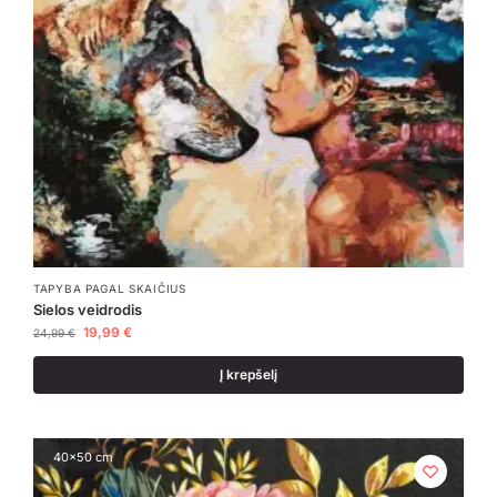
TAPYBA PAGAL SKAIČIUS
Sielos veidrodis
19,99
€
24,99
€
Į krepšelį
40x50 cm