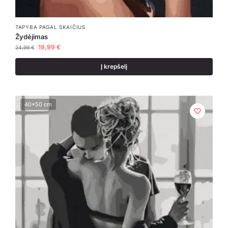
TAPYBA PAGAL SKAIČIUS
Žydėjimas
19,99
€
24,99
€
Į krepšelį
40x50 cm