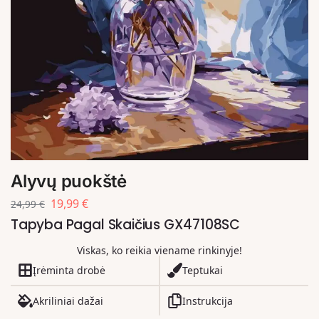
Alyvų puokštė
19,99
€
24,99
€
Tapyba Pagal Skaičius GX47108SC
Viskas, ko reikia viename rinkinyje!
Įrėminta drobė
Teptukai
Akriliniai dažai
Instrukcija