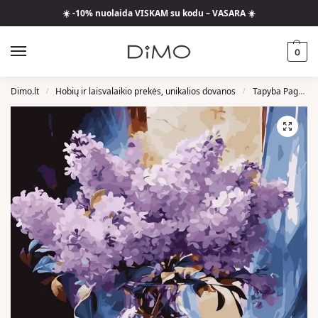
☀️ -10% nuolaida VISKAM su kodu – VASARA ☀️
0
Dimo.lt
Hobių ir laisvalaikio prekės, unikalios dovanos
Tapyba Pagal Skaičius
/
/