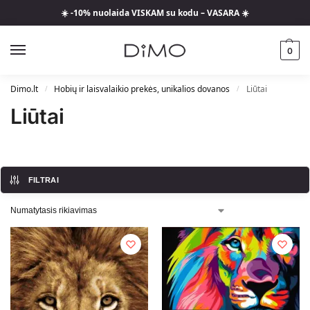
☀️ -10% nuolaida VISKAM su kodu – VASARA ☀️
0
Dimo.lt
Hobių ir laisvalaikio prekės, unikalios dovanos
Liūtai
/
/
Liūtai
FILTRAI