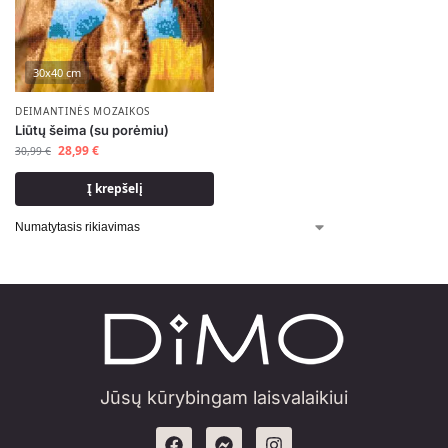
30x40 cm
DEIMANTINĖS MOZAIKOS
Liūtų šeima (su porėmiu)
28,99
€
30,99
€
Į krepšelį
Jūsų kūrybingam laisvalaikiui