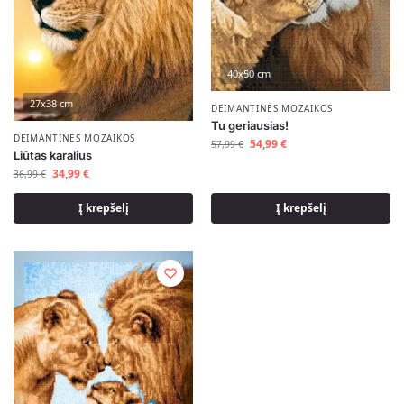
40x50 cm
27x38 cm
DEIMANTINĖS MOZAIKOS
Tu geriausias!
DEIMANTINĖS MOZAIKOS
54,99
€
57,99
€
Liūtas karalius
34,99
€
36,99
€
Į krepšelį
Į krepšelį