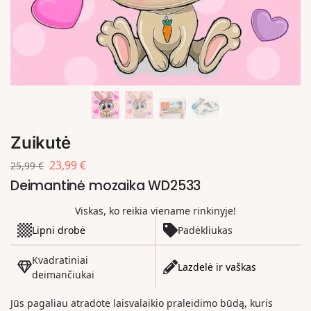
Zuikutė
23,99
€
25,99
€
Deimantinė mozaika WD2533
Viskas, ko reikia viename rinkinyje!
Lipni drobė
Padėkliukas
Kvadratiniai
Lazdelė ir vaškas
deimančiukai
Jūs pagaliau atradote laisvalaikio praleidimo būdą, kuris