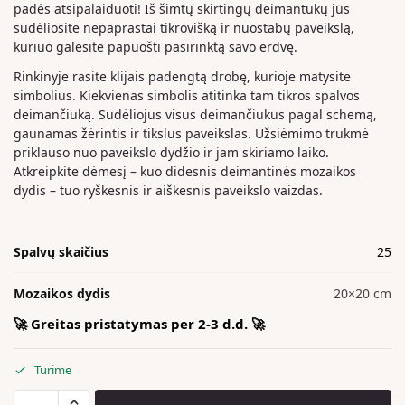
padės atsipalaiduoti! Iš šimtų skirtingų deimantukų jūs
sudėliosite nepaprastai tikrovišką ir nuostabų paveikslą,
kuriuo galėsite papuošti pasirinktą savo erdvę.
Rinkinyje rasite klijais padengtą drobę, kurioje matysite
simbolius. Kiekvienas simbolis atitinka tam tikros spalvos
deimančiuką. Sudėliojus visus deimančiukus pagal schemą,
gaunamas žėrintis ir tikslus paveikslas. Užsiėmimo trukmė
priklauso nuo paveikslo dydžio ir jam skiriamo laiko.
Atkreipkite dėmesį – kuo didesnis deimantinės mozaikos
dydis – tuo ryškesnis ir aiškesnis paveikslo vaizdas.
Spalvų skaičius
25
Mozaikos dydis
20×20 cm
🚀 Greitas pristatymas per 2-3 d.d. 🚀
Turime