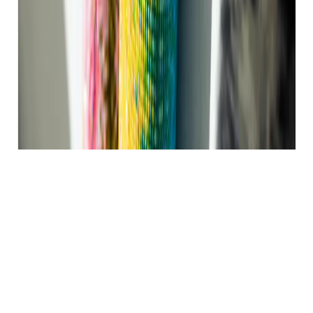
Aukščiausios kokybės
Deimantinės Mozaikos