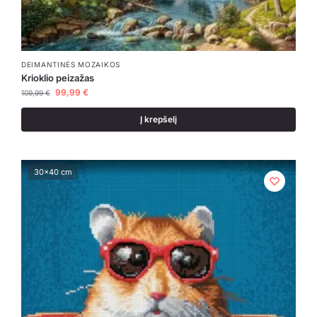
DEIMANTINĖS MOZAIKOS
Krioklio peizažas
99,99
€
109,99
€
Į krepšelį
30x40 cm