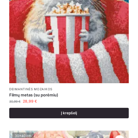
DEIMANTINĖS MOZAIKOS
Filmų metas (su porėmiu)
28,99
€
30,99
€
Į krepšelį
30x40 cm