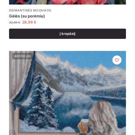
DEIMANTINĖS MOZAIKOS
Gėlės (su porėmiu)
28,99
€
30,99
€
Į krepšelį
40x50 cm