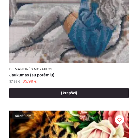
DEIMANTINĖS MOZAIKOS
Jaukumas (su porėmiu)
35,99
€
37,99
€
Į krepšelį
40x50 cm