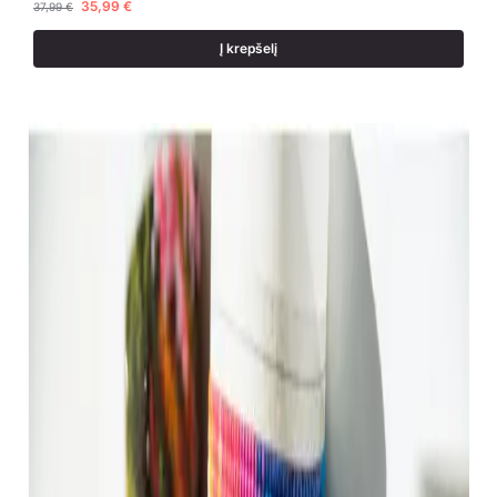
35,99
€
37,99
€
Į krepšelį