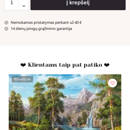
Į krepšelį
Nemokamas pristatymas perkant už 40 €
14 dienų pinigų grąžinimo garantija
❤️ Klientams taip pat patiko ❤️
100x68 cm