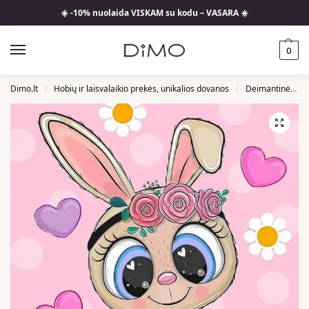
☀️ -10% nuolaida VISKAM su kodu – VASARA ☀️
0
Dimo.lt
Hobių ir laisvalaikio prekės, unikalios dovanos
Deimantinės Mozaikos
/
/