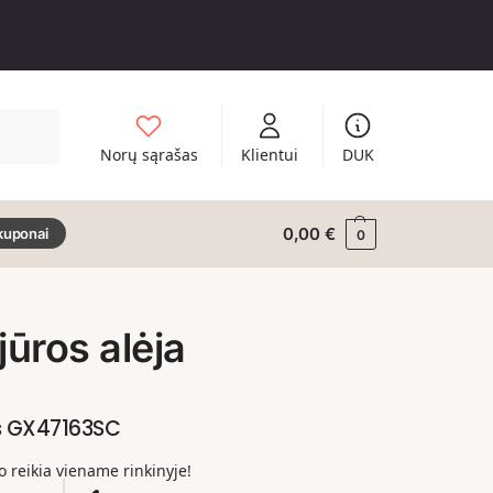
Ieškoti
Norų sąrašas
Klientui
DUK
0,00
€
kuponai
0
jūros alėja
s GX47163SC
ko reikia viename rinkinyje!