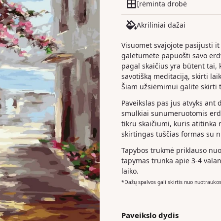
Įrėminta drobė
Akriliniai dažai
Visuomet svajojote pasijusti it
galėtumėte papuošti savo er
pagal skaičius yra būtent tai, k
savotišką meditaciją, skirti la
Šiam užsiėmimui galite skirti t
Paveikslas pas jus atvyks ant 
smulkiai sunumeruotomis erdv
tikru skaičiumi, kuris atitinka
skirtingas tuščias formas su 
Tapybos trukmė priklauso nuo 
tapymas trunka apie 3-4 valan
laiko.
*Dažų spalvos gali skirtis nuo nuotrauko
Paveikslo dydis