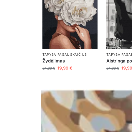
TAPYBA PAGAL SKAIČIUS
TAPYBA PAGAL
Žydėjimas
Aistringa p
19,99
€
19,9
24,99
€
24,99
€