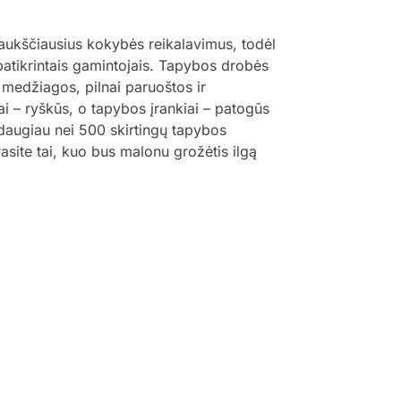
 aukščiausius kokybės reikalavimus, todėl
 patikrintais gamintojais. Tapybos drobės
 medžiagos, pilnai paruoštos ir
ai – ryškūs, o tapybos įrankiai – patogūs
š daugiau nei 500 skirtingų tapybos
trasite tai, kuo bus malonu grožėtis ilgą