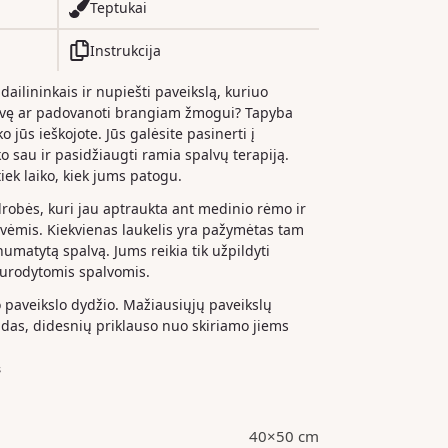
Teptukai
Instrukcija
 dailininkais ir nupiešti paveikslą, kuriuo
dvę ar padovanoti brangiam žmogui? Tapyba
o jūs ieškojote. Jūs galėsite pasinerti į
iko sau ir pasidžiaugti ramia spalvų terapiją.
iek laiko, kiek jums patogu.
drobės, kuri jau aptraukta ant medinio rėmo ir
ėmis. Kiekvienas laukelis yra pažymėtas tam
 numatytą spalvą. Jums reikia tik užpildyti
nurodytomis spalvomis.
paveikslo dydžio. Mažiausiųjų paveikslų
das, didesnių priklauso nuo skiriamo jiems
s
40×50 cm