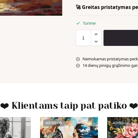
🚀 Greitas pristatymas per
Turime
Nemokamas pristatymas perka
14 dienų pinigų grąžinimo gar
❤️ Klientams taip pat patiko ❤
40x50 cm
40x50 cm