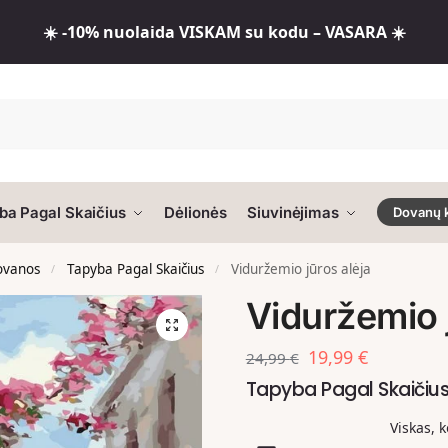
☀️ -10% nuolaida VISKAM su kodu – VASARA ☀️
ba Pagal Skaičius
Dėlionės
Siuvinėjimas
Dovanų 
dovanos
Tapyba Pagal Skaičius
Viduržemio jūros alėja
/
/
Viduržemio 
19,99
€
24,99
€
Tapyba Pagal Skaičiu
Viskas, 