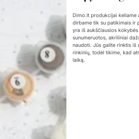
Dimo.lt produkcijai keliame
dirbame tik su patikimais ir
yra iš aukščiausios kokybės
sunumeruotos, akriliniai daž
naudoti. Jūs galite rinktis i
rinkinių, todėl tikime, kad a
laiką.