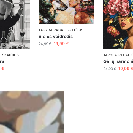
TAPYBA PAGAL SKAIČIUS
Sielos veidrodis
19,99
€
24,99
€
TAPYBA PAGAL 
 SKAIČIUS
Gėlių harmoni
ora
19,99
9
€
24,99
€