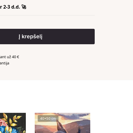
 2-3 d.d. 🚀
Į krepšelį
nt už 40 €
antija
️
40x50 cm