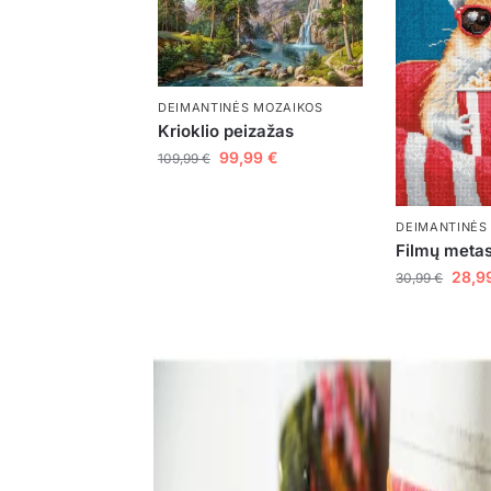
DEIMANTINĖS MOZAIKOS
Krioklio peizažas
99,99
€
109,99
€
DEIMANTINĖS
Filmų metas
28,9
30,99
€