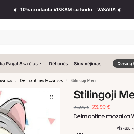
☀️ -10% nuolaida VISKAM su kodu – VASARA ☀️
ba Pagal Skaičius
Dėlionės
Siuvinėjimas
Dovanų 
dovanos
Deimantinės Mozaikos
Stilingoji Meri
/
/
Stilingoji Me
23,99
€
25,99
€
Deimantinė mozaika
Viskas, 