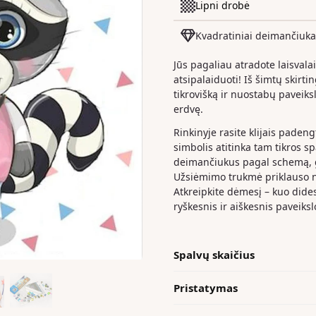
Lipni drobė
Kvadratiniai deimančiuka
Jūs pagaliau atradote laisvala
atsipalaiduoti! Iš šimtų skirt
tikrovišką ir nuostabų paveiks
erdvę.
Rinkinyje rasite klijais paden
simbolis atitinka tam tikros s
deimančiukus pagal schemą, ga
Užsiėmimo trukmė priklauso nu
Atkreipkite dėmesį – kuo dide
ryškesnis ir aiškesnis paveiksl
Spalvų skaičius
Pristatymas