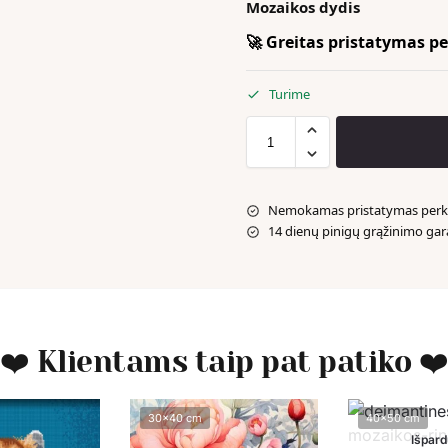
Mozaikos dydis
🚀 Greitas pristatymas per
Turime
Nemokamas pristatymas perka
14 dienų pinigų grąžinimo gar
❤️ Klientams taip pat patiko ❤
30x40 cm
40x50 cm
Išpard