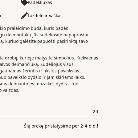
Padėkliukas
i
Lazdelė ir vaškas
ikio praleidimo būdą, kuris padės
ingų deimantukų jūs sudėliosite nepaprastai
lą, kuriuo galėsite papuošti pasirinktą savo
gtą drobę, kurioje matysite simbolius. Kiekvienas
palvos deimančiuką. Sudėliojus visus
unamas žėrintis ir tikslus paveikslas.
o paveikslo dydžio ir jam skiriamo laiko.
snis deimantinės mozaikos dydis – tuo
o vaizdas.
24
Šią prekę pristatysime per 2-4 d.d.❗️