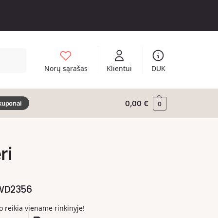
Ieškoti
Norų sąrašas
Klientui
DUK
0,00
€
kuponai
0
ri
 WD2356
ko reikia viename rinkinyje!