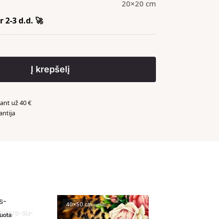
20×20 cm
 2-3 d.d. 🚀
Į krepšelį
nt už 40 €
antija
️
40x50 cm
uota