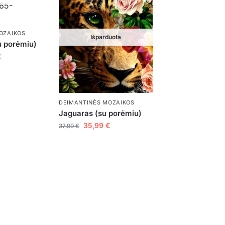
OZAIKOS
Išparduota
 porėmiu)
€
DEIMANTINĖS MOZAIKOS
Jaguaras (su porėmiu)
35,99
€
37,99
€