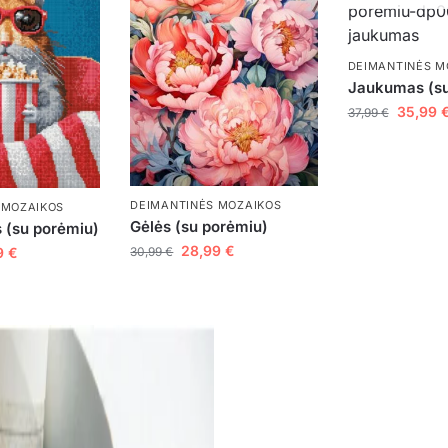
DEIMANTINĖS M
Jaukumas (su
35,99
37,99
€
DEIMANTINĖS MOZAIKOS
 MOZAIKOS
Gėlės (su porėmiu)
 (su porėmiu)
28,99
€
9
€
30,99
€