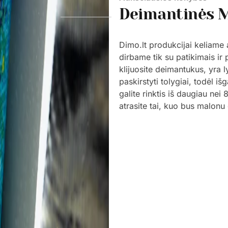
Deimantinės 
Dimo.lt produkcijai keliame
dirbame tik su patikimais ir 
klijuosite deimantukus, yra l
paskirstyti tolygiai, todėl i
galite rinktis iš daugiau nei
atrasite tai, kuo bus malonu 