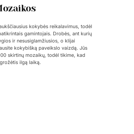
Mozaikos
 aukščiausius kokybės reikalavimus, todėl
patikrintais gamintojais. Drobės, ant kurių
ygios ir nesusiglamžiusios, o klijai
šgausite kokybišką paveikslo vaizdą. Jūs
 800 skirtinų mozaikų, todėl tikime, kad
grožėtis ilgą laiką.