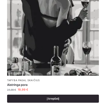
TAPYBA PAGAL SKAIČIUS
Aistringa pora
19,99
€
24,99
€
Į krepšelį