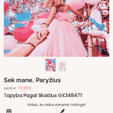
Sek mane. Paryžius
19,99
€
24,99
€
Tapyba Pagal Skaičius GX34847T
Viskas, ko reikia viename rinkinyje!