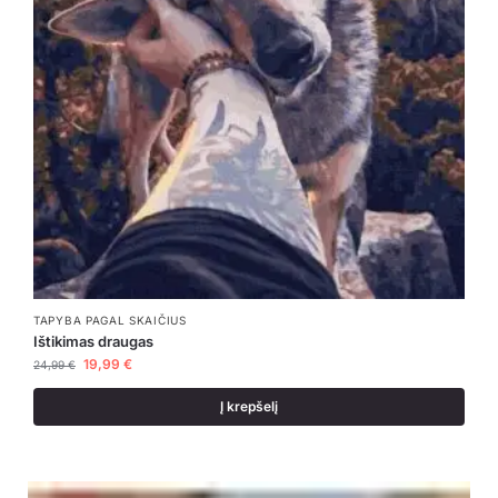
TAPYBA PAGAL SKAIČIUS
Ištikimas draugas
19,99
€
24,99
€
Į krepšelį