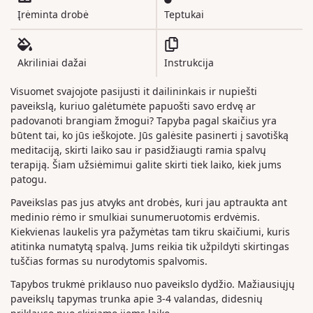
Įrėminta drobė
Teptukai
Akriliniai dažai
Instrukcija
Visuomet svajojote pasijusti it dailininkais ir nupiešti
paveikslą, kuriuo galėtumėte papuošti savo erdvę ar
padovanoti brangiam žmogui? Tapyba pagal skaičius yra
būtent tai, ko jūs ieškojote. Jūs galėsite pasinerti į savotišką
meditaciją, skirti laiko sau ir pasidžiaugti ramia spalvų
terapiją. Šiam užsiėmimui galite skirti tiek laiko, kiek jums
patogu.
Paveikslas pas jus atvyks ant drobės, kuri jau aptraukta ant
medinio rėmo ir smulkiai sunumeruotomis erdvėmis.
Kiekvienas laukelis yra pažymėtas tam tikru skaičiumi, kuris
atitinka numatytą spalvą. Jums reikia tik užpildyti skirtingas
tuščias formas su nurodytomis spalvomis.
Tapybos trukmė priklauso nuo paveikslo dydžio. Mažiausiųjų
paveikslų tapymas trunka apie 3-4 valandas, didesnių