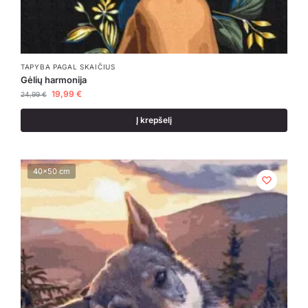
TAPYBA PAGAL SKAIČIUS
Gėlių harmonija
19,99
€
24,99
€
Į krepšelį
40x50 cm