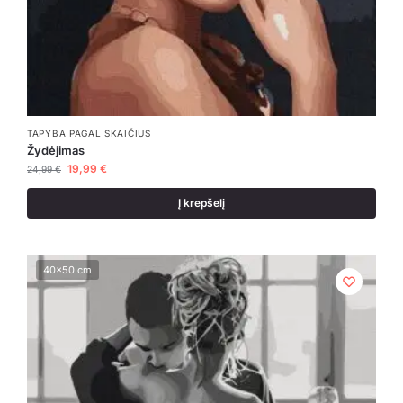
TAPYBA PAGAL SKAIČIUS
Žydėjimas
19,99
€
24,99
€
Į krepšelį
40x50 cm