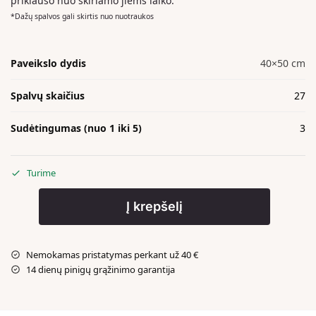
priklauso nuo skiriamo jiems laiko.
*Dažų spalvos gali skirtis nuo nuotraukos
Paveikslo dydis
40×50 cm
Spalvų skaičius
27
Sudėtingumas (nuo 1 iki 5)
3
Turime
Į krepšelį
Nemokamas pristatymas perkant už 40 €
14 dienų pinigų grąžinimo garantija