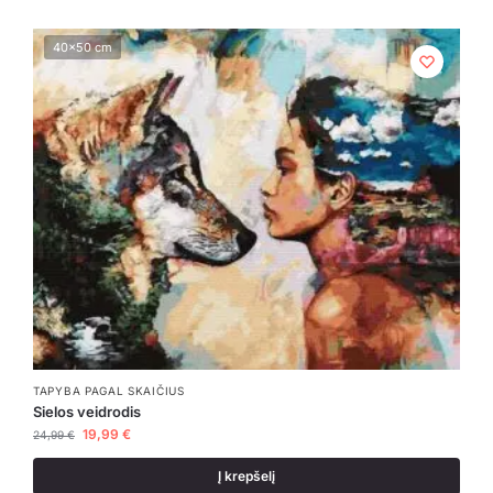
40x50 cm
TAPYBA PAGAL SKAIČIUS
Sielos veidrodis
19,99
€
24,99
€
Į krepšelį