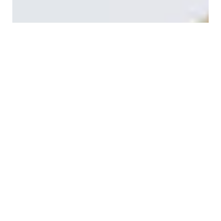
Aukščiausios kokybės
Tapyba Pagal Skaičius