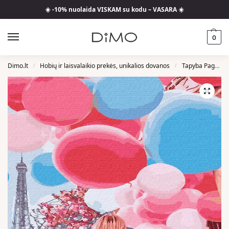
☀️ -10% nuolaida VISKAM su kodu – VASARA ☀️
0
Dimo.lt
Hobių ir laisvalaikio prekės, unikalios dovanos
Tapyba Pagal Skaičius
/
/