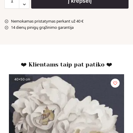
Į krepšelį
Nemokamas pristatymas perkant už 40 €
14 dienų pinigų grąžinimo garantija
❤️ Klientams taip pat patiko ❤️
40x50 cm