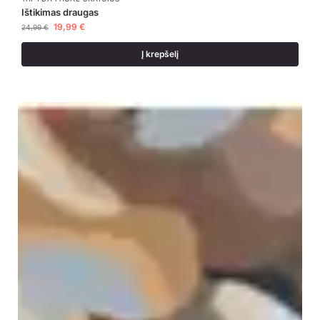
Ištikimas draugas
19,99
€
24,99
€
Į krepšelį