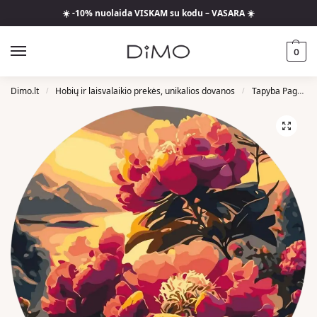
☀️ -10% nuolaida VISKAM su kodu – VASARA ☀️
0
Dimo.lt
Hobių ir laisvalaikio prekės, unikalios dovanos
Tapyba Pagal Skaičius
/
/