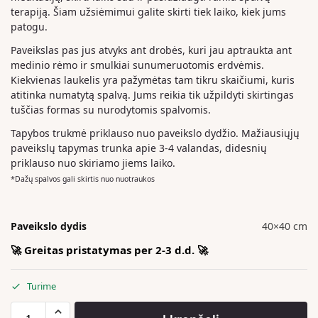
terapiją. Šiam užsiėmimui galite skirti tiek laiko, kiek jums
patogu.
Paveikslas pas jus atvyks ant drobės, kuri jau aptraukta ant
medinio rėmo ir smulkiai sunumeruotomis erdvėmis.
Kiekvienas laukelis yra pažymėtas tam tikru skaičiumi, kuris
atitinka numatytą spalvą. Jums reikia tik užpildyti skirtingas
tuščias formas su nurodytomis spalvomis.
Tapybos trukmė priklauso nuo paveikslo dydžio. Mažiausiųjų
paveikslų tapymas trunka apie 3-4 valandas, didesnių
priklauso nuo skiriamo jiems laiko.
*Dažų spalvos gali skirtis nuo nuotraukos
Paveikslo dydis
40×40 cm
🚀 Greitas pristatymas per 2-3 d.d. 🚀
Turime