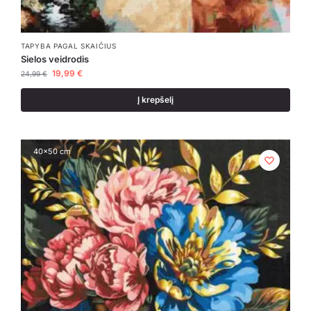
TAPYBA PAGAL SKAIČIUS
Sielos veidrodis
19,99
€
24,99
€
Į krepšelį
40x50 cm