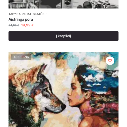
TAPYBA PAGAL SKAIČIUS
Aistringa pora
19,99
€
24,99
€
Į krepšelį
40x50 cm