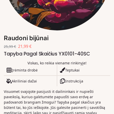
Raudoni bijūnai
21,99
€
25,99
€
Tapyba Pagal Skaičius YX0101-40SC
Viskas, ko reikia viename rinkinyje!
Įrėminta drobė
Teptukai
Akriliniai dažai
Instrukcija
Visuomet svajojote pasijusti it dailininkais ir nupiešti
paveikslą, kuriuo galėtumėte papuošti savo erdvę ar
padovanoti brangiam žmogui? Tapyba pagal skaičius yra
būtent tai, ko jūs ieškojote. Jūs galėsite pasinerti į savotišką
meditaciją, skirti laiko sau ir pasidžiaugti ramia spalvų