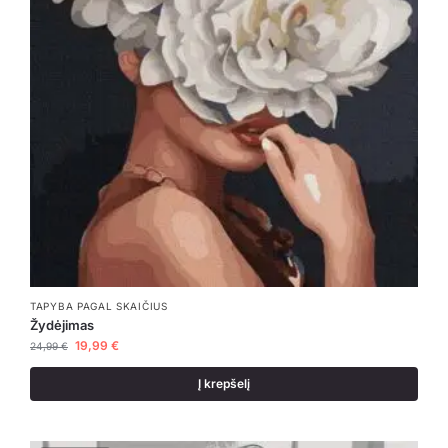
TAPYBA PAGAL SKAIČIUS
Žydėjimas
19,99
€
24,99
€
Į krepšelį