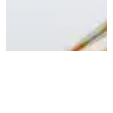
Aukščiausios kokybės