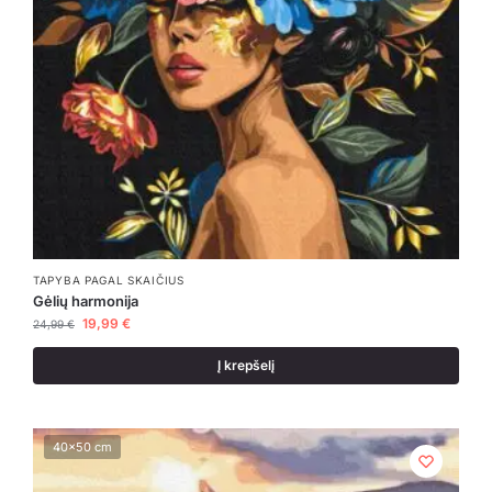
TAPYBA PAGAL SKAIČIUS
Gėlių harmonija
19,99
€
24,99
€
Į krepšelį
40x50 cm