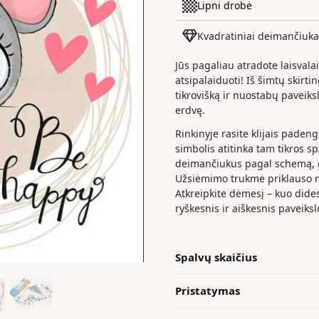
Lipni drobė
Kvadratiniai deimančiuka
Jūs pagaliau atradote laisvala
atsipalaiduoti! Iš šimtų skirt
tikrovišką ir nuostabų paveiks
erdvę.
Rinkinyje rasite klijais paden
simbolis atitinka tam tikros s
deimančiukus pagal schemą, ga
Užsiėmimo trukmė priklauso nu
Atkreipkite dėmesį – kuo dide
ryškesnis ir aiškesnis paveiksl
Spalvų skaičius
Pristatymas