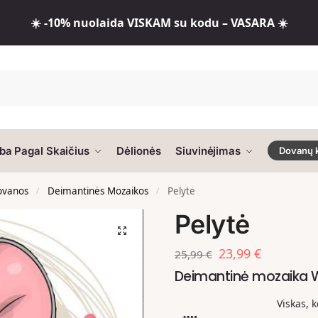
☀️ -10% nuolaida VISKAM su kodu – VASARA ☀️
ba Pagal Skaičius
Dėlionės
Siuvinėjimas
Dovanų 
dovanos
Deimantinės Mozaikos
Pelytė
/
/
Pelytė
23,99
€
25,99
€
Deimantinė mozaika
Viskas, 