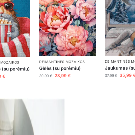
DEIMANTINĖS M
DEIMANTINĖS MOZAIKOS
 MOZAIKOS
Jaukumas (su
Gėlės (su porėmiu)
 (su porėmiu)
35,99
28,99
€
37,99
€
9
€
30,99
€