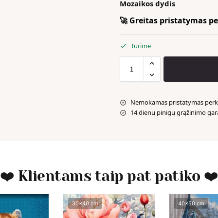
Mozaikos dydis
🚀 Greitas pristatymas per
Turime
Nemokamas pristatymas perka
14 dienų pinigų grąžinimo gar
❤️ Klientams taip pat patiko ❤
30x40 cm
40x50 cm