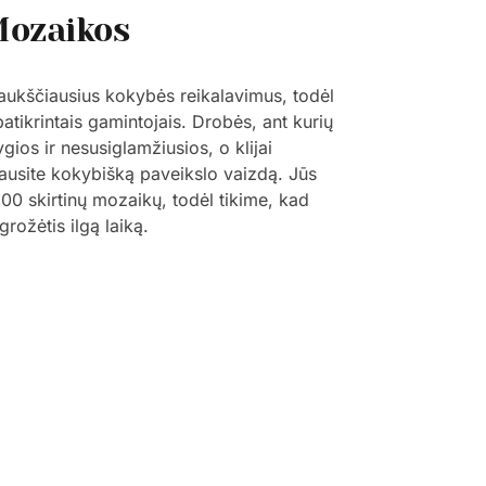
Mozaikos
 aukščiausius kokybės reikalavimus, todėl
patikrintais gamintojais. Drobės, ant kurių
ygios ir nesusiglamžiusios, o klijai
šgausite kokybišką paveikslo vaizdą. Jūs
 800 skirtinų mozaikų, todėl tikime, kad
grožėtis ilgą laiką.