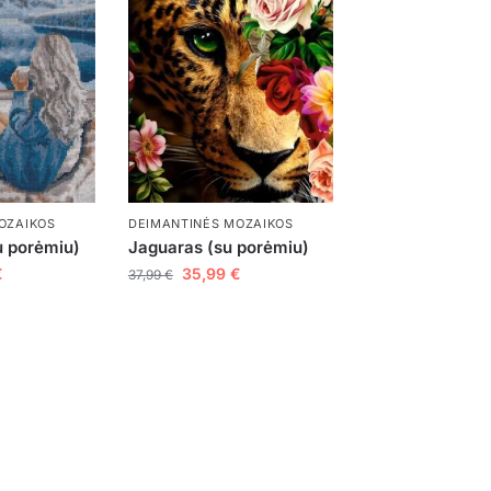
OZAIKOS
DEIMANTINĖS MOZAIKOS
 porėmiu)
Jaguaras (su porėmiu)
€
35,99
€
37,99
€