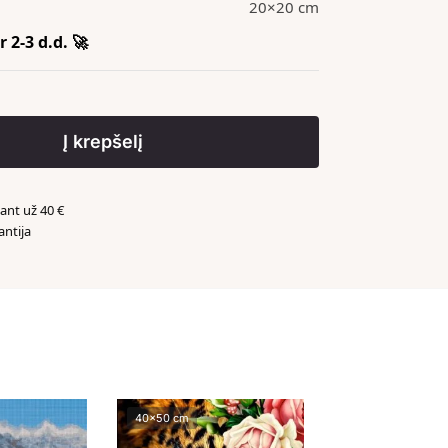
20×20 cm
 2-3 d.d. 🚀
Į krepšelį
nt už 40 €
antija
️
40x50 cm