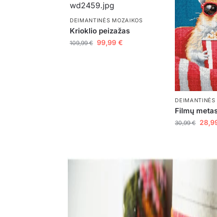
DEIMANTINĖS MOZAIKOS
Krioklio peizažas
99,99
€
109,99
€
DEIMANTINĖS
Filmų metas
28,9
30,99
€