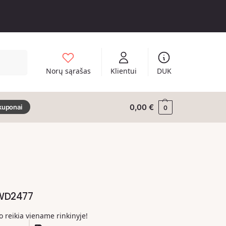
Ieškoti
Norų sąrašas
Klientui
DUK
0,00
€
kuponai
0
 WD2477
ko reikia viename rinkinyje!