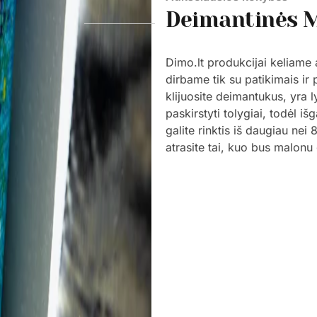
Deimantinės 
Dimo.lt produkcijai keliame
dirbame tik su patikimais ir 
klijuosite deimantukus, yra l
paskirstyti tolygiai, todėl i
galite rinktis iš daugiau nei
atrasite tai, kuo bus malonu 