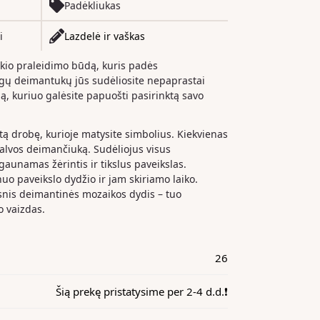
Padėkliukas
i
Lazdelė ir vaškas
ikio praleidimo būdą, kuris padės
ingų deimantukų jūs sudėliosite nepaprastai
lą, kuriuo galėsite papuošti pasirinktą savo
gtą drobę, kurioje matysite simbolius. Kiekvienas
palvos deimančiuką. Sudėliojus visus
unamas žėrintis ir tikslus paveikslas.
o paveikslo dydžio ir jam skiriamo laiko.
snis deimantinės mozaikos dydis – tuo
o vaizdas.
26
Šią prekę pristatysime per 2-4 d.d.❗️