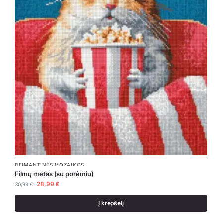
DEIMANTINĖS MOZAIKOS
Filmų metas (su porėmiu)
28,99
€
30,99
€
Į krepšelį