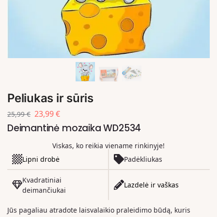
Peliukas ir sūris
23,99
€
25,99
€
Deimantinė mozaika WD2534
Viskas, ko reikia viename rinkinyje!
Lipni drobė
Padėkliukas
Kvadratiniai
Lazdelė ir vaškas
deimančiukai
Jūs pagaliau atradote laisvalaikio praleidimo būdą, kuris