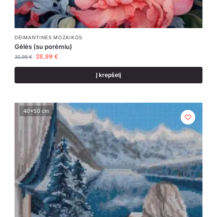
DEIMANTINĖS MOZAIKOS
Gėlės (su porėmiu)
28,99
€
30,99
€
Į krepšelį
40x50 cm