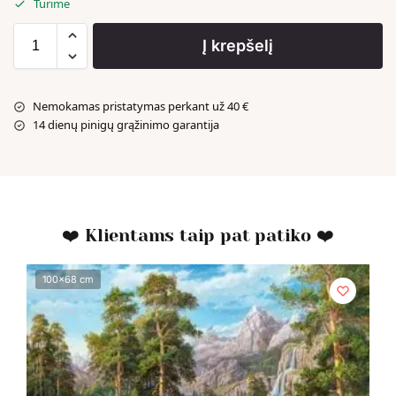
Turime
Į krepšelį
Nemokamas pristatymas perkant už 40 €
14 dienų pinigų grąžinimo garantija
❤️ Klientams taip pat patiko ❤️
100x68 cm