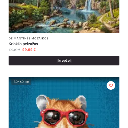
DEIMANTINĖS MOZAIKOS
Krioklio peizažas
99,99
€
109,99
€
Į krepšelį
30x40 cm