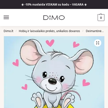
☀️ -10% nuolaida VISKAM su kodu – VASARA ☀️
0
Dimo.lt
Hobių ir laisvalaikio prekės, unikalios dovanos
Deimantinės Mozaikos
/
/