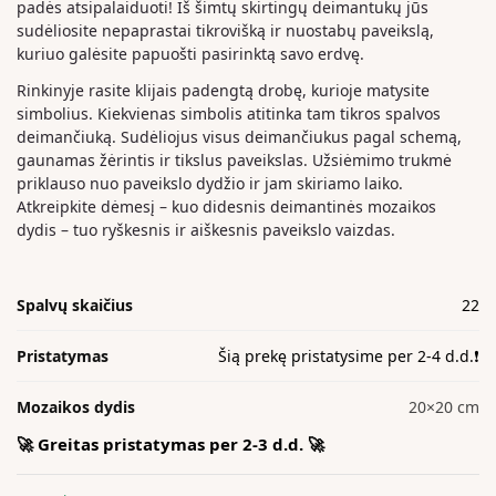
padės atsipalaiduoti! Iš šimtų skirtingų deimantukų jūs
sudėliosite nepaprastai tikrovišką ir nuostabų paveikslą,
kuriuo galėsite papuošti pasirinktą savo erdvę.
Rinkinyje rasite klijais padengtą drobę, kurioje matysite
simbolius. Kiekvienas simbolis atitinka tam tikros spalvos
deimančiuką. Sudėliojus visus deimančiukus pagal schemą,
gaunamas žėrintis ir tikslus paveikslas. Užsiėmimo trukmė
priklauso nuo paveikslo dydžio ir jam skiriamo laiko.
Atkreipkite dėmesį – kuo didesnis deimantinės mozaikos
dydis – tuo ryškesnis ir aiškesnis paveikslo vaizdas.
Spalvų skaičius
22
Pristatymas
Šią prekę pristatysime per 2-4 d.d.❗️
Mozaikos dydis
20×20 cm
🚀 Greitas pristatymas per 2-3 d.d. 🚀