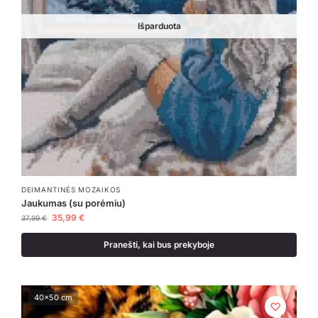
Išparduota
DEIMANTINĖS MOZAIKOS
Jaukumas (su porėmiu)
35,99
€
37,99
€
Pranešti, kai bus prekyboje
40x50 cm