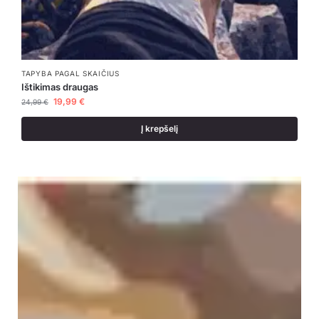
TAPYBA PAGAL SKAIČIUS
Ištikimas draugas
19,99
€
24,99
€
Į krepšelį