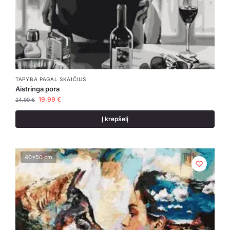
TAPYBA PAGAL SKAIČIUS
Aistringa pora
19,99
€
24,99
€
Į krepšelį
40x50 cm