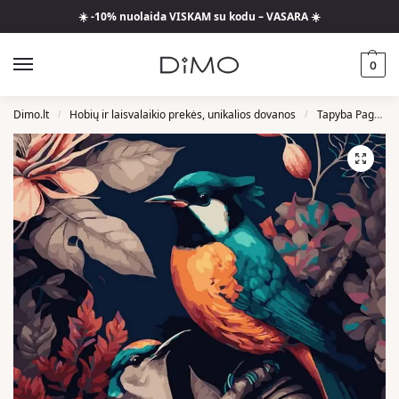
☀️ -10% nuolaida VISKAM su kodu – VASARA ☀️
0
Dimo.lt
Hobių ir laisvalaikio prekės, unikalios dovanos
Tapyba Pagal Skaičius
/
/