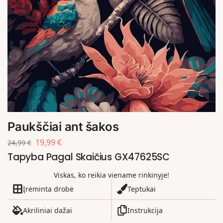
Paukščiai ant šakos
19,99
€
24,99
€
Tapyba Pagal Skaičius GX47625SC
Viskas, ko reikia viename rinkinyje!
Įrėminta drobė
Teptukai
Akriliniai dažai
Instrukcija