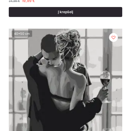
19,99
€
24,99
€
Į krepšelį
40x50 cm