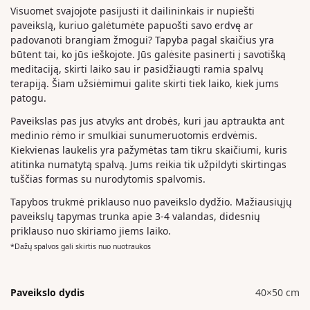
Visuomet svajojote pasijusti it dailininkais ir nupiešti
paveikslą, kuriuo galėtumėte papuošti savo erdvę ar
padovanoti brangiam žmogui? Tapyba pagal skaičius yra
būtent tai, ko jūs ieškojote. Jūs galėsite pasinerti į savotišką
meditaciją, skirti laiko sau ir pasidžiaugti ramia spalvų
terapiją. Šiam užsiėmimui galite skirti tiek laiko, kiek jums
patogu.
Paveikslas pas jus atvyks ant drobės, kuri jau aptraukta ant
medinio rėmo ir smulkiai sunumeruotomis erdvėmis.
Kiekvienas laukelis yra pažymėtas tam tikru skaičiumi, kuris
atitinka numatytą spalvą. Jums reikia tik užpildyti skirtingas
tuščias formas su nurodytomis spalvomis.
Tapybos trukmė priklauso nuo paveikslo dydžio. Mažiausiųjų
paveikslų tapymas trunka apie 3-4 valandas, didesnių
priklauso nuo skiriamo jiems laiko.
*Dažų spalvos gali skirtis nuo nuotraukos
Paveikslo dydis
40×50 cm