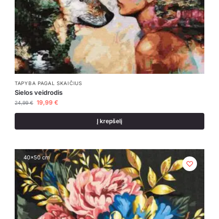
TAPYBA PAGAL SKAIČIUS
Sielos veidrodis
19,99
€
24,99
€
Į krepšelį
40x50 cm