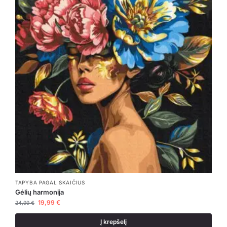
TAPYBA PAGAL SKAIČIUS
Gėlių harmonija
19,99
€
24,99
€
Į krepšelį